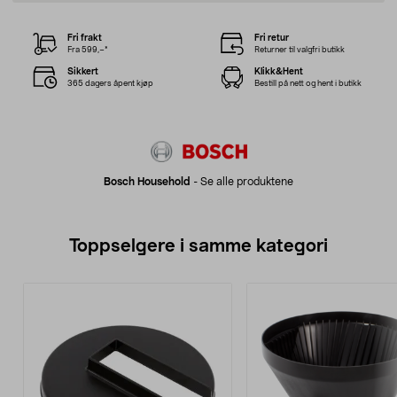
Fri frakt
Fri retur
Fra 599,–*
Returner til valgfri butikk
Sikkert
Klikk&Hent
365 dagers åpent kjøp
Bestill på nett og hent i butikk
Bosch Household
-
Se alle produktene
Toppselgere i samme kategori