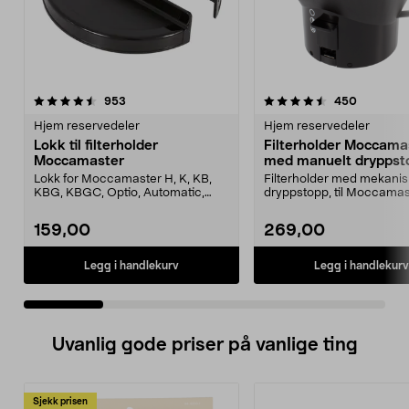
4.5 av 5 stjerner
anmeldelser
3.5 av 5 stjerner
anmeldel
953
450
Hjem reservedeler
Hjem reservedeler
Lokk til filterholder
Filterholder Moccama
Moccamaster
med manuelt dryppst
Lokk for Moccamaster H, K, KB,
Filterholder med mekanis
KBG, KBGC, Optio, Automatic,
dryppstopp, til Moccamas
Automatic S, Manual ...
kaffetrakter. Passer model
159,00
269,00
Legg i handlekurv
Legg i handlekurv
Uvanlig gode priser på vanlige ting
Sjekk prisen