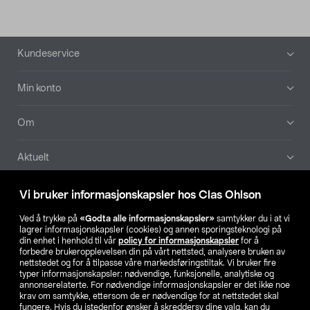
Bunntekst
Kundeservice
Min konto
Om
Aktuelt
Våre selskaper
Vi bruker informasjonskapsler hos Clas Ohlson
Ved å trykke på
«Godta alle informasjonskapsler»
samtykker du i at vi
Finn din butikk
lagrer informasjonskapsler (cookies) og annen sporingsteknologi på
din enhet i henhold til vår
policy for informasjonskapsler
for å
forbedre brukeropplevelsen din på vårt nettsted, analysere bruken av
SE
NO
FI
nettstedet og for å tilpasse våre markedsføringstiltak. Vi bruker fire
typer informasjonskapsler: nødvendige, funksjonelle, analytiske og
annonserelaterte. For nødvendige informasjonskapsler er det ikke noe
krav om samtykke, ettersom de er nødvendige for at nettstedet skal
fungere. Hvis du istedenfor ønsker å skreddersy dine valg, kan du