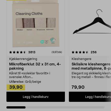
4.5av 5 stjerner
anmeldelser
4.5av 5 stjerner
anmeldels
3813
256
(9,97/stk)
Kjøkkenrengjøring
Kleshengere
Mikrofiberklut 32 x 31 cm, 4-
Sklisikre kleshengere 
pakning
med metallpinne, 8-p
Kåret til «soleklar favoritt» i
Elegant og skikkelig kles
svenske Afton...
tre og metall – finnes i fle
Kleshe...
Utførelse:
Grå/beige
39,90
79,90
Legg i handlekurv
Legg i handlekurv