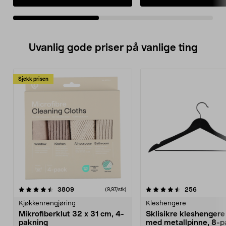
• Innergryte i aluminium 
keramisk slippbelegg.
• Kapasitet: 3,5 liter kokt ri
1,5 liter ukokt ris).
Uvanlig gode priser på vanlige ting
Sjekk prisen
4.5av 5 stjerner
anmeldelser
4.5av 5 stjerner
anmeldels
3809
256
(9,97/stk)
Kjøkkenrengjøring
Kleshengere
Mikrofiberklut 32 x 31 cm, 4-
Sklisikre kleshengere 
pakning
med metallpinne, 8-p