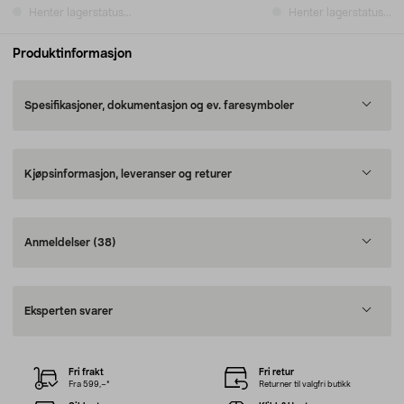
Henter lagerstatus...
Henter lagerstatus...
Produktinformasjon
Spesifikasjoner, dokumentasjon og ev. faresymboler
Kjøpsinformasjon, leveranser og returer
Anmeldelser
(38)
Eksperten svarer
Fri frakt
Fri retur
Fra 599,–*
Returner til valgfri butikk