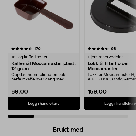
4.5 av 5 stjerner
anmeldelser
4.5 av 5 stjerner
anmeldels
170
951
Te- og kaffetilbehør
Hjem reservedeler
Kaffemål Moccamaster plast,
Lokk til filterholder
12 gram
Moccamaster
Oppdag hemmeligheten bak
Lokk for Moccamaster H, 
perfekt kaffe hver gang med
KBG, KBGC, Optio, Autom
denne eksklusive målesskjee...
Automatic S, Manual ...
69,00
159,00
Legg i handlekurv
Legg i handlekurv
Brukt med