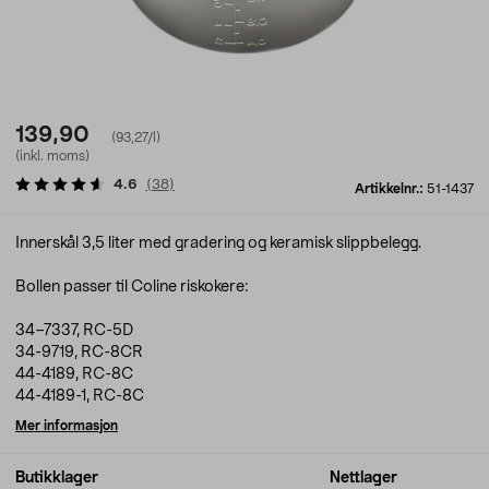
139,90
(93,27/l)
(inkl. moms)
4.6
(
38
)
Artikkelnr.:
51-1437
Innerskål 3,5 liter med gradering og keramisk slippbelegg.
Bollen passer til Coline riskokere:
34–7337, RC-5D
34-9719, RC-8CR
44-4189, RC-8C
44-4189-1, RC-8C
Mer informasjon
Butikklager
Nettlager