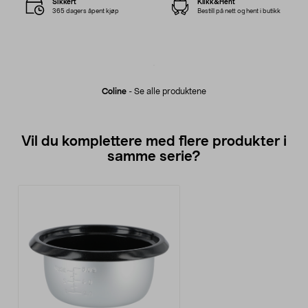
Sikkert
Klikk&Hent
365 dagers åpent kjøp
Bestill på nett og hent i butikk
Coline
-
Se alle produktene
Vil du komplettere med flere produkter i
samme serie?