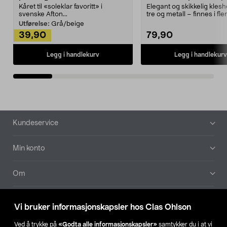
Kåret til «soleklar favoritt» i
Elegant og skikkelig kles
svenske Afton...
tre og metall – finnes i fle
Kleshe...
Utførelse:
Grå/beige
39,90
79,90
Legg i handlekurv
Legg i handlekurv
Bunntekst
Kundeservice
Min konto
Om
Aktuelt
Vi bruker informasjonskapsler hos Clas Ohlson
Våre selskaper
Ved å trykke på
«Godta alle informasjonskapsler»
samtykker du i at vi