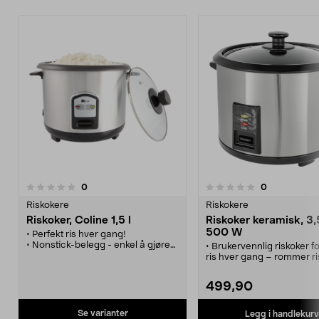
anmeldelser
anmeldelser
0
0
0.0 av 5 stjerner
0.0 av 5 stjerner
Riskokere
Riskokere
Riskoker, Coline 1,5 l
Riskoker keramisk, 3,5 
500 W
• Perfekt ris hver gang!
• Nonstick-belegg - enkel å gjøre
• Brukervennlig riskoker fo
ren.
ris hver gang – rommer ris
• Varmholdingsfunksjon.
familien.
• Varmholdingsfunksjonen
499,90
risen varm til den skal se
• Riskoker med non stick-
– produsert uten PFAS.
Se varianter
Legg i handlekurv