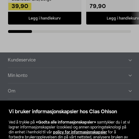
39,90
79,90
Legg i handlekurv
Legg i handlekurv
Bunntekst
Kundeservice
Min konto
Om
Aktuelt
Vi bruker informasjonskapsler hos Clas Ohlson
Våre selskaper
Ved å trykke på
«Godta alle informasjonskapsler»
samtykker du i at vi
lagrer informasjonskapsler (cookies) og annen sporingsteknologi på
din enhet i henhold til vår
policy for informasjonskapsler
for å
Finn din butikk
forbedre brukeropplevelsen din på vårt nettsted, analysere bruken av