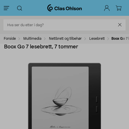
Forside
Multimedia
Nettbrett og tilbehør
Lesebrett
Boox Go 7 
Boox Go 7 lesebrett, 7 tommer