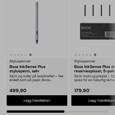
3.0av 5 stjerner
anmeldelser
anmeldelser
0
0
0.0 av 5 stjerner
Styluspenner
Styluspenner
Boox InkSense Plus
Boox InkSense Plus st
styluspenn, sølv
reservespisser, 5-pak
Skriv og noter på lesebrettet – like
Skriv mykt og presist – 0
enkelt som på papir. Boox
spiss for en naturlig skriv
InkSense Plus sty...
Boox InkSens...
499,90
179,90
Legg i handlekurv
Legg i handlekurv