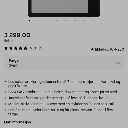
3 299,00
(inkl. moms)
5.0
(
3
)
Artikkelnr.:
10-1-280
Select
Farge
variant
Svart
Les bøker, artikler og dokumenter på 7-tommers skjerm – klar tekst og
papirfølelse.
Boox Go 7 lesebrett – samle bøker, dokumenter og apper på ett sted.
Justerbart frontlys gjør det behagelig å lese både dag og kveld.
Marker, skriv og noter i bøkene med en styluspenn (selges separat).
Lett å ta med – veier bare 190 g og får plass i vesken. Finnes i flere
farger.
Mer informasjon