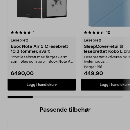
4.5 av 5 stjerner
anmeldelser
5.0 av 5 stjerner
anmeldelse
1
12
Lesebrett
Lesebrett
Boox Note Air 5 C lesebrett
SleepCover-etui til
10,3 tommer, svart
lesebrettet Kobo Libr
Stort lesebrett med fargeskjerm
Lesebrettet aktiveres og s
som føles som papir. Boox Note Air
hvilemodus ...
5 C lesebrett...
Farge:
Blå
6490,00
449,90
Legg i handlekurv
Legg i handlekurv
Passende tilbehør