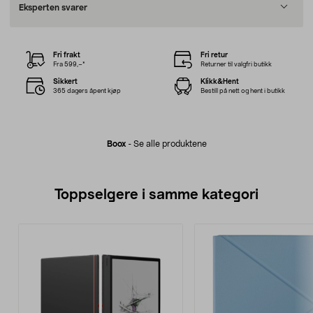
Eksperten svarer
Fri frakt
Fri retur
Fra 599,–*
Returner til valgfri butikk
Sikkert
Klikk&Hent
365 dagers åpent kjøp
Bestill på nett og hent i butikk
Boox
-
Se alle produktene
Toppselgere i samme kategori