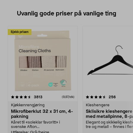
Uvanlig gode priser på vanlige ting
Sjekk prisen
4.5av 5 stjerner
anmeldelser
4.5av 5 stjerner
anmeldels
3813
256
(9,97/stk)
Kjøkkenrengjøring
Kleshengere
Mikrofiberklut 32 x 31 cm, 4-
Sklisikre kleshengere 
pakning
med metallpinne, 8-p
Kåret til «soleklar favoritt» i
Elegant og skikkelig kles
svenske Afton...
tre og metall – finnes i fle
Kleshe...
Utførelse:
Grå/beige