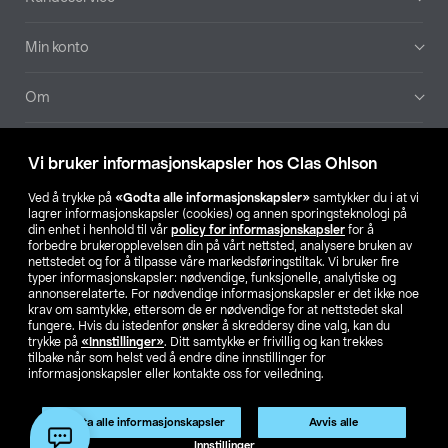
Min konto
Om
Aktuelt
Vi bruker informasjonskapsler hos Clas Ohlson
Våre selskaper
Ved å trykke på
«Godta alle informasjonskapsler»
samtykker du i at vi
lagrer informasjonskapsler (cookies) og annen sporingsteknologi på
din enhet i henhold til vår
policy for informasjonskapsler
for å
Finn din butikk
forbedre brukeropplevelsen din på vårt nettsted, analysere bruken av
nettstedet og for å tilpasse våre markedsføringstiltak. Vi bruker fire
typer informasjonskapsler: nødvendige, funksjonelle, analytiske og
annonserelaterte. For nødvendige informasjonskapsler er det ikke noe
SE
NO
FI
krav om samtykke, ettersom de er nødvendige for at nettstedet skal
fungere. Hvis du istedenfor ønsker å skreddersy dine valg, kan du
trykke på
«Innstillinger»
. Ditt samtykke er frivillig og kan trekkes
tilbake når som helst ved å endre dine innstillinger for
informasjonskapsler eller kontakte oss for veiledning.
Godta alle informasjonskapsler
Avvis alle
Privacy statement
Medlemsvilkår
Kjøpsvilkår
For bedrifter
Innstillinger