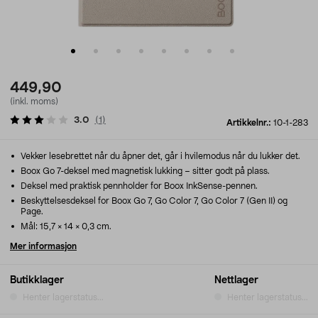
449,90
(inkl. moms)
3.0
(
1
)
Artikkelnr.:
10-1-283
Vekker lesebrettet når du åpner det, går i hvilemodus når du lukker det.
Boox Go 7-deksel med magnetisk lukking – sitter godt på plass.
Deksel med praktisk pennholder for Boox InkSense-pennen.
Beskyttelsesdeksel for Boox Go 7, Go Color 7, Go Color 7 (Gen II) og
Page.
Mål: 15,7 × 14 × 0,3 cm.
Mer informasjon
Butikklager
Nettlager
Henter lagerstatus...
Henter lagerstatus...