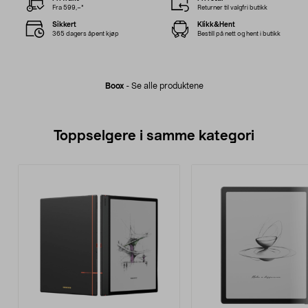
Fra 599,–*
Returner til valgfri butikk
Sikkert
Klikk&Hent
365 dagers åpent kjøp
Bestill på nett og hent i butikk
Boox
-
Se alle produktene
Toppselgere i samme kategori