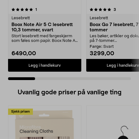
5.0 av 5 stjerner
anmeldelser
anmeldelser
1
3
0.0 av 5 stjerner
Lesebrett
Lesebrett
Boox Note Air 5 C lesebrett
Boox Go 7 lesebrett, 7
10,3 tommer, svart
tommer
Stort lesebrett med fargeskjerm
Les bøker, artikler og do
som føles som papir. Boox Note Air
på 7-tommer...
5 C lesebrett...
Farge:
Svart
6490,00
3299,00
Legg i handlekurv
Legg i handlekurv
Uvanlig gode priser på vanlige ting
Sjekk prisen