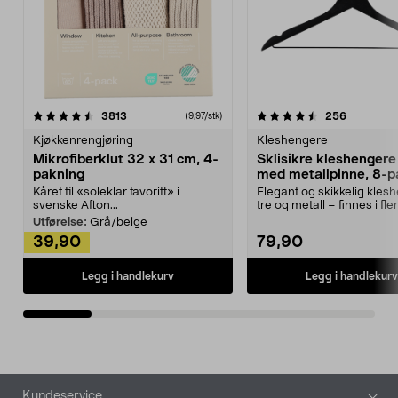
4.5av 5 stjerner
anmeldelser
4.5av 5 stjerner
anmeldels
3813
256
(9,97/stk)
Kjøkkenrengjøring
Kleshengere
Mikrofiberklut 32 x 31 cm, 4-
Sklisikre kleshengere 
pakning
med metallpinne, 8-p
Kåret til «soleklar favoritt» i
Elegant og skikkelig kles
svenske Afton...
tre og metall – finnes i fle
Kleshe...
Utførelse:
Grå/beige
39,90
79,90
Legg i handlekurv
Legg i handlekurv
Bunntekst
Kundeservice