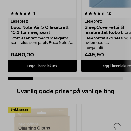
4.5 av 5 stjerner
anmeldelser
5.0 av 5 stjerner
anmeldelse
1
12
Lesebrett
Lesebrett
Boox Note Air 5 C lesebrett
SleepCover-etui til
10,3 tommer, svart
lesebrettet Kobo Libr
Stort lesebrett med fargeskjerm
Lesebrettet aktiveres og s
som føles som papir. Boox Note Air
hvilemodus ...
5 C lesebrett...
Farge:
Blå
6490,00
449,90
Legg i handlekurv
Legg i handlekurv
Uvanlig gode priser på vanlige ting
Sjekk prisen