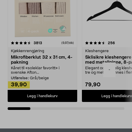
4.5av 5 stjerner
anmeldelser
4.5av 5 stjerner
anmeldels
3813
256
(9,97/stk)
Kjøkkenrengjøring
Kleshengere
Mikrofiberklut 32 x 31 cm, 4-
Sklisikre kleshengere 
pakning
med metallpinne, 8-p
Kåret til «soleklar favoritt» i
Elegant og skikkelig kles
-
svenske Afton...
tre og metall – finnes i fle
Kleshe...
Utførelse:
Grå/beige
39,90
79,90
Legg i handlekurv
Legg i handlekurv