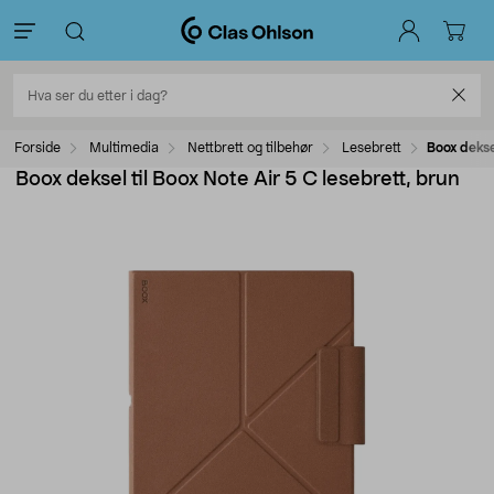
Forside
Multimedia
Nettbrett og tilbehør
Lesebrett
Boox dekse
Boox deksel til Boox Note Air 5 C lesebrett, brun