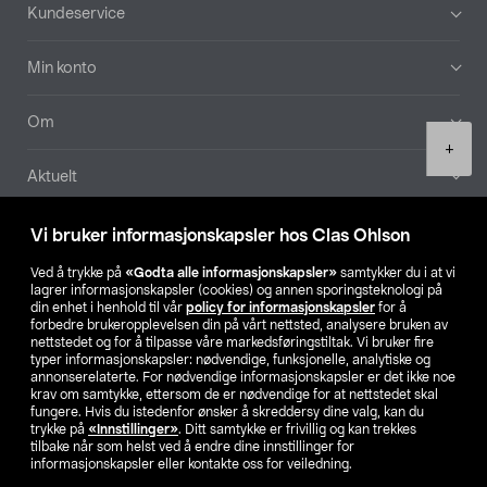
Bunntekst
Kundeservice
Min konto
Om
Product
+
quantity
Aktuelt
Våre selskaper
Vi bruker informasjonskapsler hos Clas Ohlson
Ved å trykke på
«Godta alle informasjonskapsler»
samtykker du i at vi
Finn din butikk
lagrer informasjonskapsler (cookies) og annen sporingsteknologi på
din enhet i henhold til vår
policy for informasjonskapsler
for å
forbedre brukeropplevelsen din på vårt nettsted, analysere bruken av
SE
NO
FI
nettstedet og for å tilpasse våre markedsføringstiltak. Vi bruker fire
typer informasjonskapsler: nødvendige, funksjonelle, analytiske og
annonserelaterte. For nødvendige informasjonskapsler er det ikke noe
krav om samtykke, ettersom de er nødvendige for at nettstedet skal
fungere. Hvis du istedenfor ønsker å skreddersy dine valg, kan du
trykke på
«Innstillinger»
. Ditt samtykke er frivillig og kan trekkes
tilbake når som helst ved å endre dine innstillinger for
informasjonskapsler eller kontakte oss for veiledning.
Privacy statement
Medlemsvilkår
Kjøpsvilkår
For bedrifter