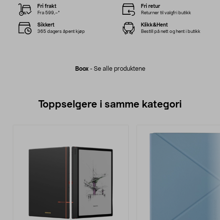
Fri frakt
Fri retur
Fra 599,–*
Returner til valgfri butikk
Sikkert
Klikk&Hent
365 dagers åpent kjøp
Bestill på nett og hent i butikk
Boox
-
Se alle produktene
Toppselgere i samme kategori