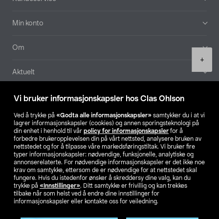
Min konto
Om
Product
+
quantity
Aktuelt
Våre selskaper
Vi bruker informasjonskapsler hos Clas Ohlson
Ved å trykke på
«Godta alle informasjonskapsler»
samtykker du i at vi
Finn din butikk
lagrer informasjonskapsler (cookies) og annen sporingsteknologi på
din enhet i henhold til vår
policy for informasjonskapsler
for å
forbedre brukeropplevelsen din på vårt nettsted, analysere bruken av
SE
NO
FI
nettstedet og for å tilpasse våre markedsføringstiltak. Vi bruker fire
typer informasjonskapsler: nødvendige, funksjonelle, analytiske og
annonserelaterte. For nødvendige informasjonskapsler er det ikke noe
krav om samtykke, ettersom de er nødvendige for at nettstedet skal
fungere. Hvis du istedenfor ønsker å skreddersy dine valg, kan du
trykke på
«Innstillinger»
. Ditt samtykke er frivillig og kan trekkes
tilbake når som helst ved å endre dine innstillinger for
informasjonskapsler eller kontakte oss for veiledning.
Privacy statement
Medlemsvilkår
Kjøpsvilkår
For bedrifter