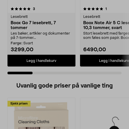
5.0 av 5 stjerner
anmeldelser
anmeldelser
3
1
0.0 av 5 stjerner
Lesebrett
Lesebrett
Boox Go 7 lesebrett, 7
Boox Note Air 5 C les
tommer
10,3 tommer, svart
Les bøker, artikler og dokumenter
Stort lesebrett med farge
på 7-tommer...
som føles som papir. Boox
5 C lesebrett...
Farge:
Svart
3299,00
6490,00
Legg i handlekurv
Legg i handlekurv
Uvanlig gode priser på vanlige ting
Sjekk prisen