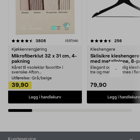
4.5av 5 stjerner
anmeldelser
4.5av 5 stjerner
anmeldels
3808
256
(9,97/stk)
Kjøkkenrengjøring
Kleshengere
Mikrofiberklut 32 x 31 cm, 4-
Sklisikre kleshengere 
pakning
med metallpinne, 8-p
Kåret til «soleklar favoritt» i
Elegant og skikkelig kles
-
svenske Afton...
tre og metall – finnes i fle
Kleshe...
Utførelse:
Grå/beige
39,90
79,90
Legg i handlekurv
Legg i handlekurv
Bunntekst
Kundeservice