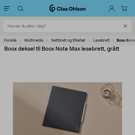
Forside
Multimedia
Nettbrett og tilbehør
Lesebrett
Boox dekse
Boox deksel til Boox Note Max lesebrett, grått