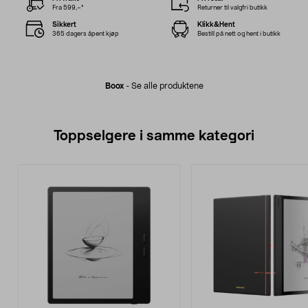
Fra 599,–*
Returner til valgfri butikk
Sikkert
Klikk&Hent
365 dagers åpent kjøp
Bestill på nett og hent i butikk
Boox
-
Se alle produktene
Toppselgere i samme kategori