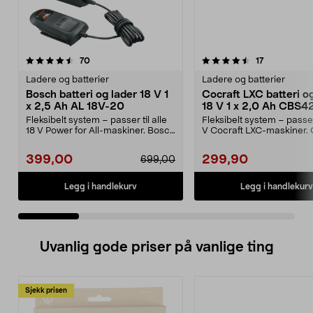
4.5 av 5 stjerner
anmeldelser
4.5 av 5 stjerner
anmeldelser
70
17
Ladere og batterier
Ladere og batterier
Bosch batteri og lader 18 V 1
Cocraft LXC batteri o
x 2,5 Ah AL 18V-20
18 V 1 x 2,0 Ah CBS4
Fleksibelt system – passer til alle
Fleksibelt system – passer
18 V Power for All-maskiner. Bosch
V Cocraft LXC-maskiner. 
startsett...
LXC CBS42 – 1...
399,00
299,90
699,00
Legg i handlekurv
Legg i handlekurv
Uvanlig gode priser på vanlige ting
Sjekk prisen