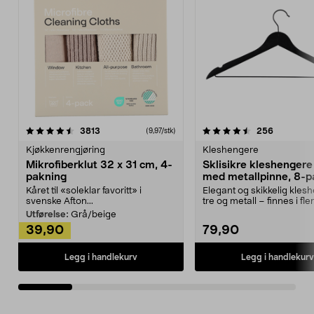
4.5av 5 stjerner
anmeldelser
4.5av 5 stjerner
anmeldels
3813
256
(9,97/stk)
Kjøkkenrengjøring
Kleshengere
Mikrofiberklut 32 x 31 cm, 4-
Sklisikre kleshengere 
pakning
med metallpinne, 8-p
Kåret til «soleklar favoritt» i
Elegant og skikkelig kles
svenske Afton...
tre og metall – finnes i fle
Kleshe...
Utførelse:
Grå/beige
39,90
79,90
Legg i handlekurv
Legg i handlekurv