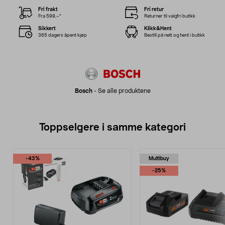
Fri frakt
Fri retur
Fra 599,–*
Returner til valgfri butikk
Sikkert
Klikk&Hent
365 dagers åpent kjøp
Bestill på nett og hent i butikk
Bosch
-
Se alle produktene
Toppselgere i samme kategori
-43%
Multibuy
-25%