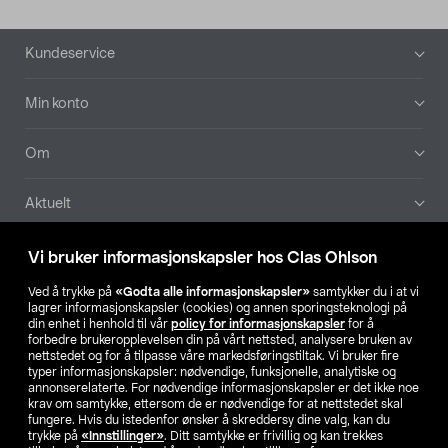
Bunntekst
Kundeservice
Min konto
Om
Aktuelt
Våre selskaper
Vi bruker informasjonskapsler hos Clas Ohlson
Ved å trykke på
«Godta alle informasjonskapsler»
samtykker du i at vi
Finn din butikk
lagrer informasjonskapsler (cookies) og annen sporingsteknologi på
din enhet i henhold til vår
policy for informasjonskapsler
for å
forbedre brukeropplevelsen din på vårt nettsted, analysere bruken av
SE
NO
FI
nettstedet og for å tilpasse våre markedsføringstiltak. Vi bruker fire
typer informasjonskapsler: nødvendige, funksjonelle, analytiske og
annonserelaterte. For nødvendige informasjonskapsler er det ikke noe
krav om samtykke, ettersom de er nødvendige for at nettstedet skal
fungere. Hvis du istedenfor ønsker å skreddersy dine valg, kan du
trykke på
«Innstillinger»
. Ditt samtykke er frivillig og kan trekkes