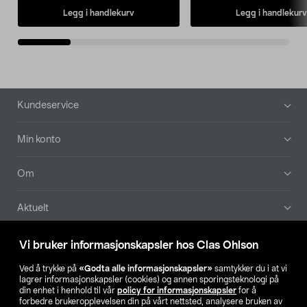
Legg i handlekurv
Legg i handlekurv
Bunntekst
Kundeservice
Min konto
Om
Aktuelt
Våre selskaper
Vi bruker informasjonskapsler hos Clas Ohlson
Ved å trykke på
«Godta alle informasjonskapsler»
samtykker du i at vi
Finn din butikk
lagrer informasjonskapsler (cookies) og annen sporingsteknologi på
din enhet i henhold til vår
policy for informasjonskapsler
for å
forbedre brukeropplevelsen din på vårt nettsted, analysere bruken av