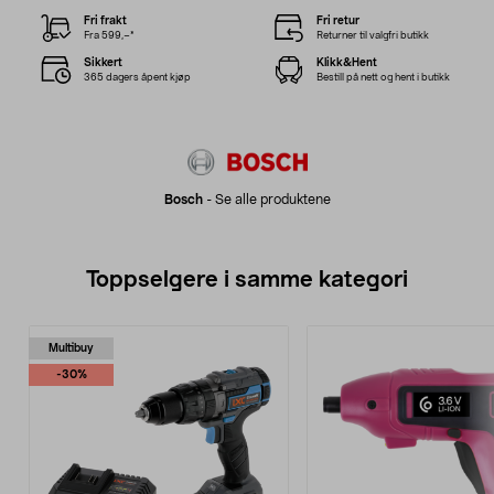
Fri frakt
Fri retur
Fra 599,–*
Returner til valgfri butikk
Sikkert
Klikk&Hent
365 dagers åpent kjøp
Bestill på nett og hent i butikk
Bosch
-
Se alle produktene
Toppselgere i samme kategori
Multibuy
-30%