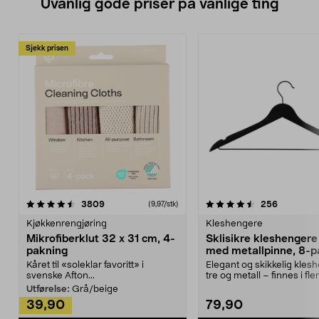
Uvanlig gode priser på vanlige ting
Sjekk prisen
4.5av 5 stjerner
anmeldelser
4.5av 5 stjerner
anmeldels
3809
256
(9,97/stk)
Kjøkkenrengjøring
Kleshengere
Mikrofiberklut 32 x 31 cm, 4-
Sklisikre kleshengere 
pakning
med metallpinne, 8-p
Kåret til «soleklar favoritt» i
Elegant og skikkelig kles
svenske Afton...
tre og metall – finnes i fle
Kleshe...
Utførelse:
Grå/beige
39,90
79,90