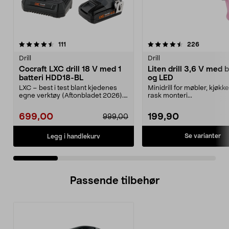
4.5 av 5 stjerner
anmeldelser
4.5 av 5 stjerner
anmeldels
111
226
Drill
Drill
Cocraft LXC drill 18 V med 1
Liten drill 3,6 V med b
batteri HDD18-BL
og LED
LXC – best i test blant kjedenes
Minidrill for møbler, kjøkk
egne verktøy (Aftonbladet 2026).
rask monteri...
Rimelig sett m...
699,00
199,90
999,00
Se varianter
Legg i handlekurv
Passende tilbehør