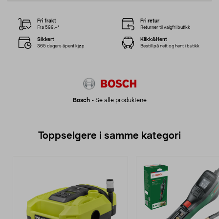
Fri frakt
Fri retur
Fra 599,–*
Returner til valgfri butikk
Sikkert
Klikk&Hent
365 dagers åpent kjøp
Bestill på nett og hent i butikk
Bosch
-
Se alle produktene
Toppselgere i samme kategori