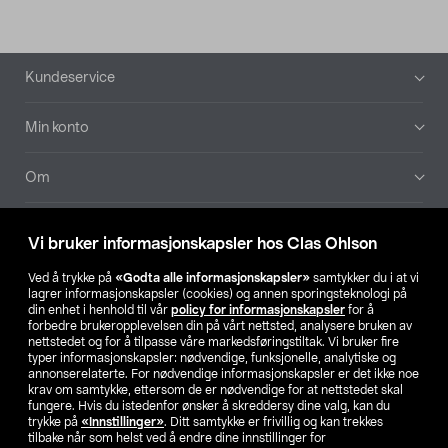
Bunntekst
Kundeservice
Min konto
Om
Aktuelt
Vi bruker informasjonskapsler hos Clas Ohlson
Våre selskaper
Ved å trykke på
«Godta alle informasjonskapsler»
samtykker du i at vi
lagrer informasjonskapsler (cookies) og annen sporingsteknologi på
din enhet i henhold til vår
policy for informasjonskapsler
for å
Finn din butikk
forbedre brukeropplevelsen din på vårt nettsted, analysere bruken av
nettstedet og for å tilpasse våre markedsføringstiltak. Vi bruker fire
typer informasjonskapsler: nødvendige, funksjonelle, analytiske og
annonserelaterte. For nødvendige informasjonskapsler er det ikke noe
SE
NO
FI
krav om samtykke, ettersom de er nødvendige for at nettstedet skal
fungere. Hvis du istedenfor ønsker å skreddersy dine valg, kan du
trykke på
«Innstillinger»
. Ditt samtykke er frivillig og kan trekkes
tilbake når som helst ved å endre dine innstillinger for