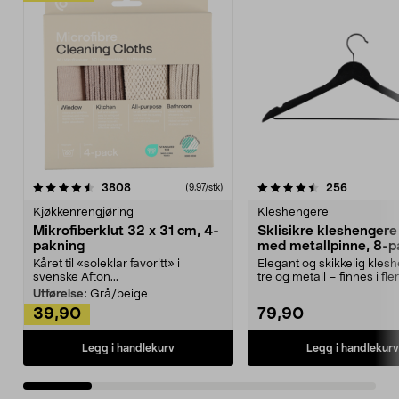
4.5av 5 stjerner
anmeldelser
4.5av 5 stjerner
anmeldels
3808
256
(9,97/stk)
Kjøkkenrengjøring
Kleshengere
Mikrofiberklut 32 x 31 cm, 4-
Sklisikre kleshengere 
pakning
med metallpinne, 8-p
Kåret til «soleklar favoritt» i
Elegant og skikkelig kles
svenske Afton...
tre og metall – finnes i fle
Kleshe...
Utførelse:
Grå/beige
39,90
79,90
Legg i handlekurv
Legg i handlekurv