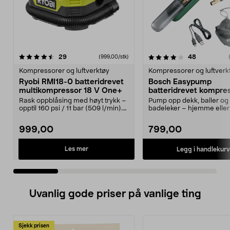
4.0 av 5 stjerner
anmeldelser
4.5 av 5 stjerner
anmeldelse
29
48
(999,00/stk)
Kompressorer og luftverktøy
Kompressorer og luftverk
Ryobi RMI18-0 batteridrevet
Bosch Easypump
multikompressor 18 V One+
batteridrevet kompre
V
Rask oppblåsing med høyt trykk –
Pump opp dekk, baller og
opptil 160 psi / 11 bar (509 l/min).
badeleker – hjemme eller 
Ryobi RMI1...
Bosch Easypump – lit...
999,00
799,00
Les mer
Legg i handlekurv
Uvanlig gode priser på vanlige ting
Sjekk prisen