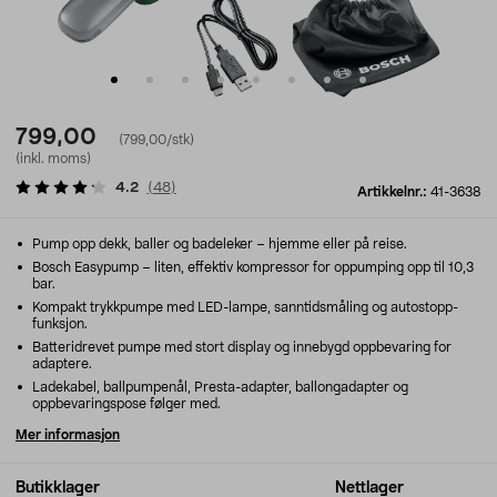
799,00
(799,00/stk)
(inkl. moms)
4.2
(
48
)
Artikkelnr.:
41-3638
Pump opp dekk, baller og badeleker – hjemme eller på reise.
Bosch Easypump – liten, effektiv kompressor for oppumping opp til 10,3
bar.
Kompakt trykkpumpe med LED-lampe, sanntidsmåling og autostopp-
funksjon.
Batteridrevet pumpe med stort display og innebygd oppbevaring for
adaptere.
Ladekabel, ballpumpenål, Presta-adapter, ballongadapter og
oppbevaringspose følger med.
Mer informasjon
Butikklager
Nettlager