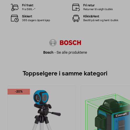
Fri frakt
Fri retur
Fra 599,–*
Returner til valgfri butikk
Sikkert
Klikk&Hent
365 dagers åpent kjøp
Bestill på nett og hent i butikk
Bosch
-
Se alle produktene
Toppselgere i samme kategori
-20%