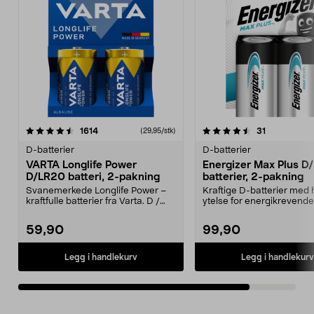
4.5av 5 stjerner
anmeldelser
anmeldelse
1614
31
(29,95/stk)
D-batterier
D-batterier
VARTA Longlife Power
Energizer Max Plus D
D/LR20 batteri, 2-pakning
batterier, 2-pakning
Svanemerkede Longlife Power –
Kraftige D-batterier med 
kraftfulle batterier fra Varta. D /
ytelse for energikrevende
LR20 batteri, ...
apparater. Perfekt for bæ..
59,90
99,90
Legg i handlekurv
Legg i handlekurv