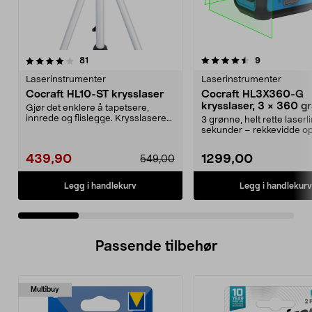
4.5 av 5 stjerner
anmeldelser
4.5 av 5 stjerner
anmeldelser
81
9
Laserinstrumenter
Laserinstrumenter
Cocraft HL10-ST krysslaser
Cocraft HL3X360-G
krysslaser, 3 × 360 gr
Gjør det enklere å tapetsere,
grønn
innrede og flislegge. Krysslaseren
3 grønne, helt rette laserl
er selvniveller...
sekunder – rekkevidde op
meter. Coc...
439,90
1299,00
549,00
Legg i handlekurv
Legg i handlekurv
Passende tilbehør
Multibuy