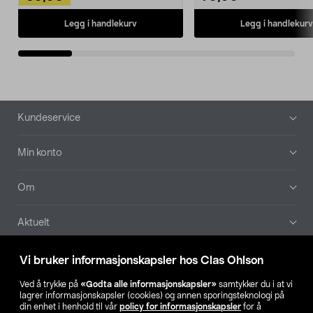
Legg i handlekurv
Legg i handlekurv
Bunntekst
Kundeservice
Min konto
Om
Aktuelt
Våre selskaper
Vi bruker informasjonskapsler hos Clas Ohlson
Ved å trykke på
«Godta alle informasjonskapsler»
samtykker du i at vi
Finn din butikk
lagrer informasjonskapsler (cookies) og annen sporingsteknologi på
din enhet i henhold til vår
policy for informasjonskapsler
for å