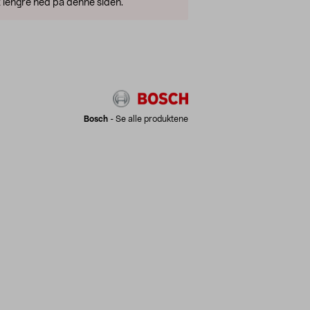
 lengre ned på denne siden.
Bosch
-
Se alle produktene