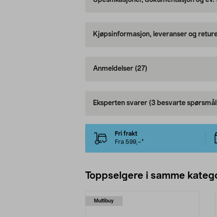
Spesifikasjoner, dokumentasjon og ev.
Kjøpsinformasjon, leveranser og retur
Anmeldelser
(27)
Eksperten svarer
(3 besvarte spørsmål
Fri frakt
Fra 599,–*
Toppselgere i samme katego
Multibuy