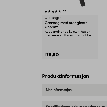
5av 5 stjerner
anmeldelser
73
Grensager
Grensag med stangfeste
Cocraft
Kapp greiner og kvister i hagen
med rene snitt som gror fort. Lett
og kompakt gr...
179,90
Legg i handlekurv
Produktinformasjon
Mer informasjon