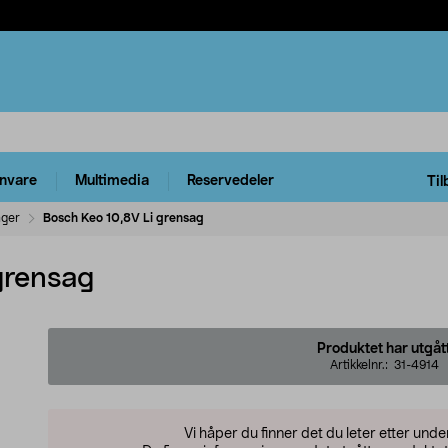
rnvare
Multimedia
Reservedeler
Til
ger
Bosch Keo 10,8V Li grensag
grensag
Produktet har utgåt
Artikkelnr.:
31-4914
Vi håper du finner det du leter etter und