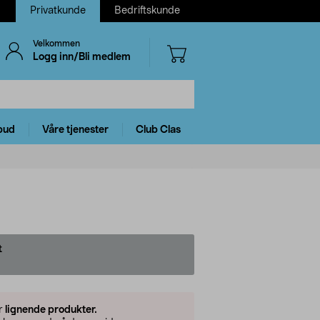
Privatkunde
Bedriftskunde
Velkommen
Logg inn/Bli medlem
bud
Våre tjenester
Club Clas
t
er
lignende produkter.