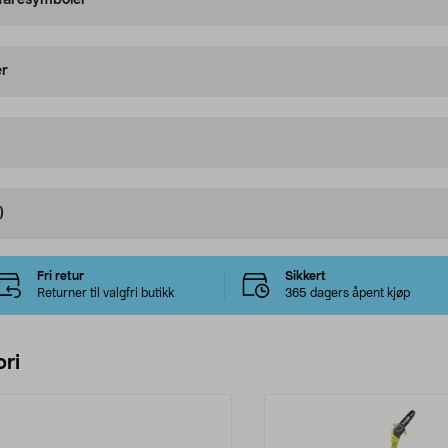
 faresymboler
er
)
Fri retur
Sikkert
Returner til valgfri butikk
365 dagers åpent kjøp
ri