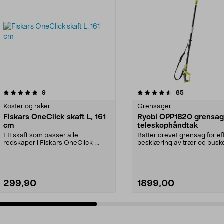
4.5 av 5 stjerner
anmeldelser
4.5 av 5 stjerner
anmeldelser
9
85
Koster og raker
Grensager
Fiskars OneClick skaft L, 161
Ryobi OPP1820 grensa
cm
teleskophåndtak
Ett skaft som passer alle
Batteridrevet grensag for ef
redskaper i Fiskars OneClick-
beskjæring av trær og buske
system. Fiskars OneClick-...
Teleskopskaft –...
299,90
1899,00