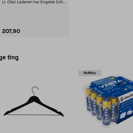
LI. Obs! Laderen har Engelsk (UK)
støpsel o...
207,90
Se varianter
ge ting
Multibuy