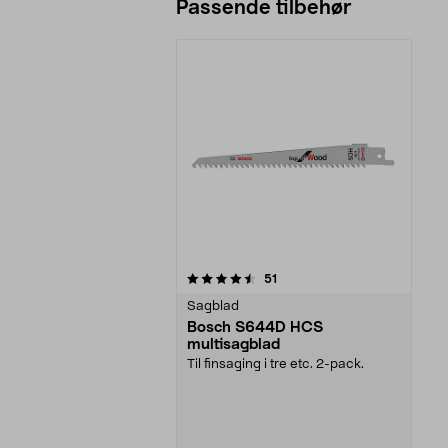
Passende tilbehør
5av 5 stjerner
anmeldelser
51
Sagblad
Bosch S644D HCS
multisagblad
Til finsaging i tre etc. 2-pack.