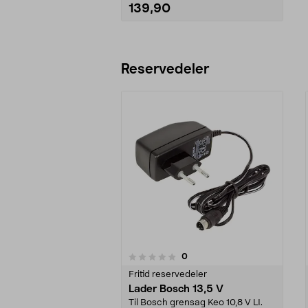
139,90
Legg i handlekurv
Reservedeler
anmeldelser
0
0 av 5 stjerner
0.0 av 5 stjerner
Fritid reservedeler
Lader Bosch 13,5 V
Til Bosch grensag Keo 10,8 V LI.