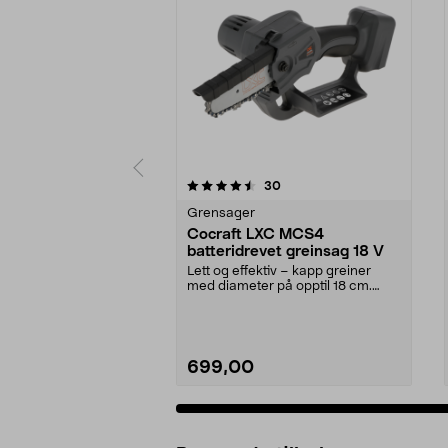
5 av 5 stjerner
5.0 av 5 stjerner
anmeldelser
30
Grensager
Cocraft LXC MCS4
batteridrevet greinsag 18 V
Lett og effektiv – kapp greiner
med diameter på opptil 18 cm.
Cocraft LXC MCS4 –...
699,00