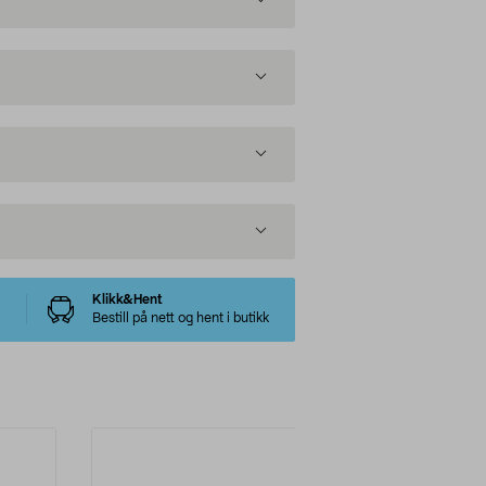
Klikk&Hent
Bestill på nett og hent i butikk