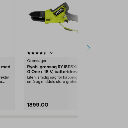
4.5 av 5 stjerner
anmeldelser
5.0
77
2
Grensager
Grensager
g med
Ryobi grensag RY18PSX10A-
Bosch Easy
0 One+ 18 V, batteridrevet
batteridrev
15-7 Solo
fektiv
Liten, smidig sag for kapping av
Kraftig og eff
r.
små og middels store greiner.
kapper grein
Ryobi RY18PSX10A-...
opptil 13 cm. 
1899,00
1749,00