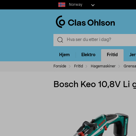
Select
Norway
market
Hjem
Elektro
Fritid
Je
Forside
Fritid
Hagemaskiner
Grensa
Bosch Keo 10,8V Li 