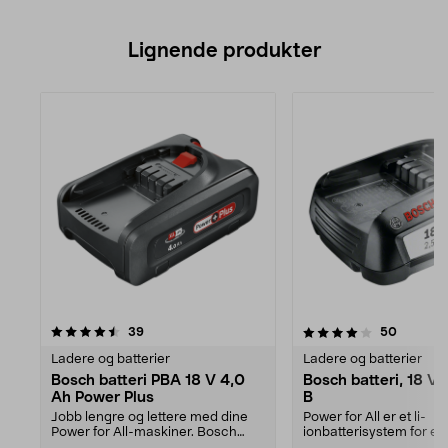
Lignende produkter
4.0av 5 stjerner
anmeldelser
anmeldel
39
50
Ladere og batterier
Ladere og batterier
Bosch batteri PBA 18 V 4,0
Bosch batteri, 18 V
Ah Power Plus
B
Jobb lengre og lettere med dine
Power for All er et li-
Power for All-maskiner. Bosch
ionbatterisystem for en 
batteri 4,0 Ah Pow...
Bosch-maskiner. Samme