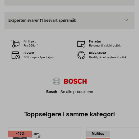
Eksperten svarer
(1 besvart spørsmål)
Fri frakt
Fri retur
Fra 599,–*
Returner til valgfri butikk
Sikkert
Klikk&Hent
365 dagers åpent kjøp
Bestill på nett og hent i butikk
Bosch
-
Se alle produktene
Toppselgere i samme kategori
-43%
Multibuy