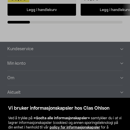
Legg i handlekurv
Legg i handlekurv
Bunntekst
Kundeservice
Min konto
Om
Aktuelt
Våre selskaper
Vi bruker informasjonskapsler hos Clas Ohlson
Ved å trykke på
«Godta alle informasjonskapsler»
samtykker du i at vi
Finn din butikk
lagrer informasjonskapsler (cookies) og annen sporingsteknologi på
din enhet i henhold til vår
policy for informasjonskapsler
for å