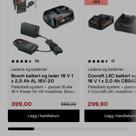
-25%
4.5 av 5 stjerner
anmeldelser
4.5 av 5 stjerner
anmeldelser
70
17
Ladere og batterier
Ladere og batterier
Bosch batteri og lader 18 V 1
Cocraft LXC batteri o
x 2,5 Ah AL 18V-20
18 V 1 x 2,0 Ah CBS4
Fleksibelt system – passer til alle
Fleksibelt system – passer
18 V Power for All-maskiner. Bosch
V Cocraft LXC-maskiner. 
startsett...
LXC CBS42 – 1...
399,00
299,90
699,00
Legg i handlekurv
Legg i handlekurv