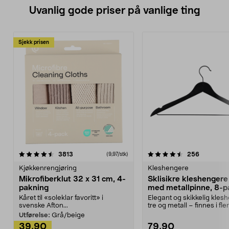
Uvanlig gode priser på vanlige ting
Sjekk prisen
4.5av 5 stjerner
anmeldelser
4.5av 5 stjerner
anmeldels
3813
256
(9,97/stk)
Kjøkkenrengjøring
Kleshengere
Mikrofiberklut 32 x 31 cm, 4-
Sklisikre kleshengere 
pakning
med metallpinne, 8-p
Kåret til «soleklar favoritt» i
Elegant og skikkelig kles
svenske Afton...
tre og metall – finnes i fle
Kleshe...
Utførelse:
Grå/beige
39,90
79,90