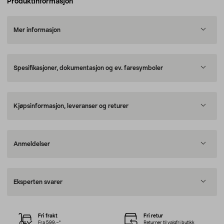
Produktinformasjon
Mer informasjon
Spesifikasjoner, dokumentasjon og ev. faresymboler
Kjøpsinformasjon, leveranser og returer
Anmeldelser
Eksperten svarer
Fri frakt
Fri retur
Fra 599,–*
Returner til valgfri butikk