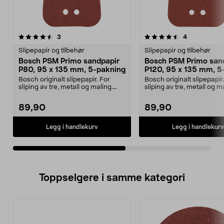
4.5av 5 stjerner
anmeldelser
5.0av 5 stjerner
anmeldelser
3
4
Slipepapir og tilbehør
Slipepapir og tilbehør
Bosch PSM Primo sandpapir
Bosch PSM Primo san
P80, 95 x 135 mm, 5-pakning
P120, 95 x 135 mm, 5
pakning
Bosch originalt slipepapir. For
Bosch originalt slipepapir
sliping av tre, metall og maling.
sliping av tre, metall og m
Borrelåsfeste....
Borrelåsfeste....
89,90
89,90
Legg i handlekurv
Legg i handlekurv
Toppselgere i samme kategori