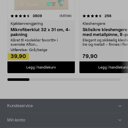
4.5av 5 stjerner
anmeldelser
4.5av 5 stjerner
anmeldels
3809
256
(9,97/stk)
Kjøkkenrengjøring
Kleshengere
Mikrofiberklut 32 x 31 cm, 4-
Sklisikre kleshengere 
pakning
med metallpinne, 8-p
Kåret til «soleklar favoritt» i
Elegant og skikkelig kles
svenske Afton...
tre og metall – finnes i fle
Kleshe...
Utførelse:
Grå/beige
39,90
79,90
Legg i handlekurv
Legg i handlekurv
Bunntekst
Kundeservice
Min konto