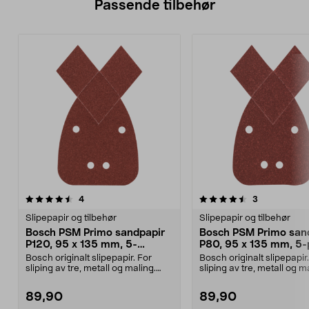
Passende tilbehør
4.5av 5 stjerner
anmeldelser
5.0av 5 stjerner
anmeldelser
4
3
Slipepapir og tilbehør
Slipepapir og tilbehør
Bosch PSM Primo sandpapir
Bosch PSM Primo san
P120, 95 x 135 mm, 5-
P80, 95 x 135 mm, 5-
pakning
Bosch originalt slipepapir. For
Bosch originalt slipepapir
sliping av tre, metall og maling.
sliping av tre, metall og m
Borrelåsfeste....
Borrelåsfeste....
89,90
89,90