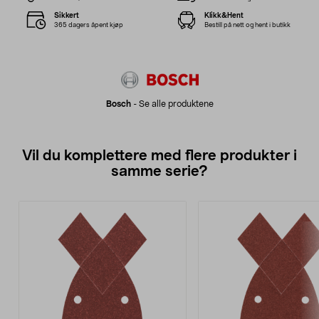
Sikkert
Klikk&Hent
365 dagers åpent kjøp
Bestill på nett og hent i butikk
Bosch
-
Se alle produktene
Vil du komplettere med flere produkter i
samme serie?