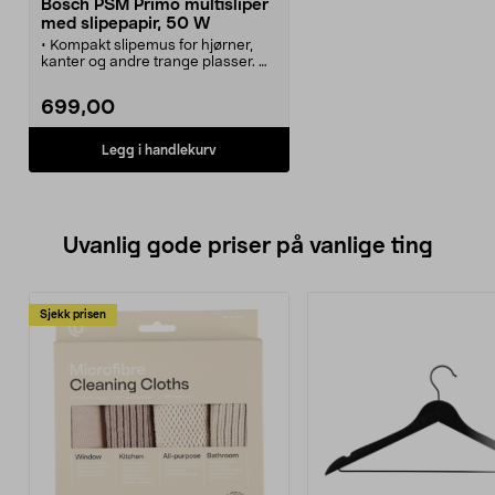
Bosch PSM Primo multisliper
med slipepapir, 50 W
• Kompakt slipemus for hjørner,
kanter og andre trange plasser.
• Bosch PSM Primo slipemaskin –
for både store og små flater.
699,00
• Multislipemaskin med
borrelåsfeste som gjør det enkelt å
skifte slipepapir.
Legg i handlekurv
• Innebygd støvsuger med egen
beholder for renere arbeidsflater.
• Leveres med 1 x slipepapir
(kornstørrelse 80).
Uvanlig gode priser på vanlige ting
Sjekk prisen