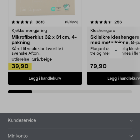
4.5av 5 stjerner
anmeldelser
4.5av 5 stjerner
anmeldels
3813
256
(9,97/stk)
Kjøkkenrengjøring
Kleshengere
Mikrofiberklut 32 x 31 cm, 4-
Sklisikre kleshengere 
pakning
med metallpinne, 8-p
Kåret til «soleklar favoritt» i
Elegant og skikkelig kles
-
svenske Afton...
tre og metall – finnes i fle
Kleshe...
Utførelse:
Grå/beige
39,90
79,90
Legg i handlekurv
Legg i handlekurv
Bunntekst
Kundeservice
Min konto