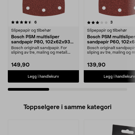
3.5av 5 stjerner
anmeldelser
5.0av 5 stjerner
anmeldelser
6
3
Slipepapir og tilbehør
Slipepapir og tilbehør
Bosch PSM multisliper
Bosch PSM multislipe
sandpapir P80, 102x62x93
sandpapir P60, 102x
mm, 10-pakning
mm, 10-pakning
Bosch originalt sandpapir. For
Bosch originalt sandpapir
sliping av tre, maling og metall.
sliping av tre, maling og m
Med borrelåsfes...
Med borrelåsfes...
149,90
139,90
Legg i handlekurv
Legg i handlekurv
Toppselgere i samme kategori