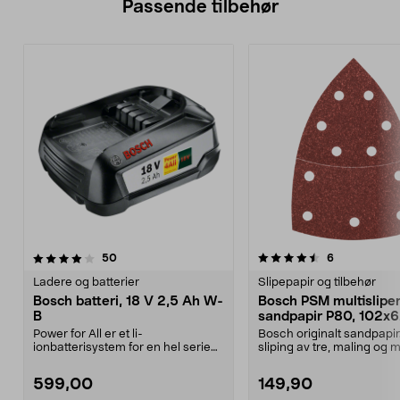
Passende tilbehør
4.5av 5 stjerner
anmeldelser
5.0av 5 stjerner
anmeldelser
50
6
Ladere og batterier
Slipepapir og tilbehør
Bosch batteri, 18 V 2,5 Ah W-
Bosch PSM multislipe
B
sandpapir P80, 102x
mm, 10-pakning
Power for All er et li-
Bosch originalt sandpapir
ionbatterisystem for en hel serie
sliping av tre, maling og m
Bosch-maskiner. Samme 1...
Med borrelåsfes...
599,00
149,90