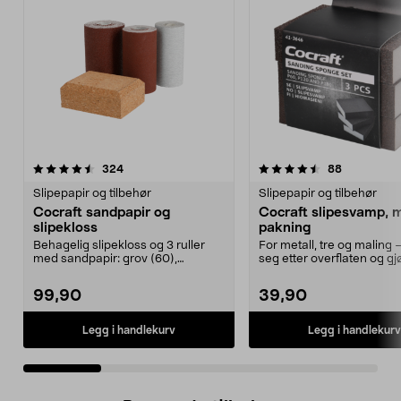
4.5 av 5 stjerner
anmeldelser
4.5 av 5 stjerner
anmeldelse
324
88
Slipepapir og tilbehør
Slipepapir og tilbehør
Cocraft sandpapir og
Cocraft slipesvamp, 
slipekloss
pakning
Behagelig slipekloss og 3 ruller
For metall, tre og maling 
med sandpapir: grov (60),
seg etter overflaten og gj
medium (120) og fin (...
enkelt å sli...
99,90
39,90
Legg i handlekurv
Legg i handlekurv