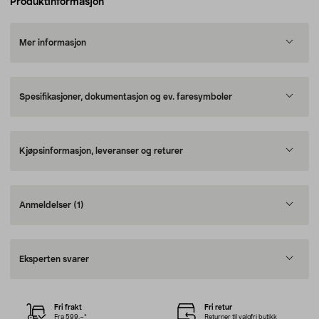
Produktinformasjon
Mer informasjon
Spesifikasjoner, dokumentasjon og ev. faresymboler
Kjøpsinformasjon, leveranser og returer
Anmeldelser
(1)
Eksperten svarer
Fri frakt
Fri retur
Fra 599,–*
Returner til valgfri butikk