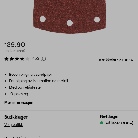
139,90
(inkl. moms)
4.0
(
1
)
Artikkelnr.:
51-4207
Bosch originalt sandpapir.
For sliping av tre, maling og metall.
Med borrelåsfeste.
10-pakning.
Mer informasjon
Nettlager
Butikklager
På lager
(100+)
Velg butikk