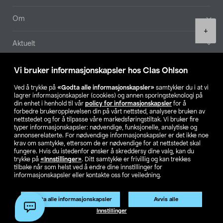
Om
Product
+
quantity
Aktuelt
Våre selskaper
Vi bruker informasjonskapsler hos Clas Ohlson
Ved å trykke på
«Godta alle informasjonskapsler»
samtykker du i at vi
Finn din butikk
lagrer informasjonskapsler (cookies) og annen sporingsteknologi på
din enhet i henhold til vår
policy for informasjonskapsler
for å
forbedre brukeropplevelsen din på vårt nettsted, analysere bruken av
SE
NO
FI
nettstedet og for å tilpasse våre markedsføringstiltak. Vi bruker fire
typer informasjonskapsler: nødvendige, funksjonelle, analytiske og
annonserelaterte. For nødvendige informasjonskapsler er det ikke noe
krav om samtykke, ettersom de er nødvendige for at nettstedet skal
fungere. Hvis du istedenfor ønsker å skreddersy dine valg, kan du
trykke på
«Innstillinger»
. Ditt samtykke er frivillig og kan trekkes
tilbake når som helst ved å endre dine innstillinger for
informasjonskapsler eller kontakte oss for veiledning.
Privacy statement
Medlemsvilkår
Kjøpsvilkår
For bedrifter
Endre til priser ekskl. moms
Godta alle informasjonskapsler
Avvis alle
Legg i handlekurv
(1)
Innstillinger