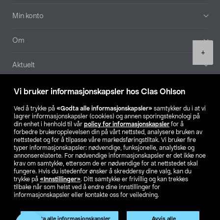
Min konto
Om
Product
+
quantity
Aktuelt
Våre selskaper
Vi bruker informasjonskapsler hos Clas Ohlson
Ved å trykke på
«Godta alle informasjonskapsler»
samtykker du i at vi
Finn din butikk
lagrer informasjonskapsler (cookies) og annen sporingsteknologi på
din enhet i henhold til vår
policy for informasjonskapsler
for å
forbedre brukeropplevelsen din på vårt nettsted, analysere bruken av
SE
NO
FI
nettstedet og for å tilpasse våre markedsføringstiltak. Vi bruker fire
typer informasjonskapsler: nødvendige, funksjonelle, analytiske og
annonserelaterte. For nødvendige informasjonskapsler er det ikke noe
krav om samtykke, ettersom de er nødvendige for at nettstedet skal
fungere. Hvis du istedenfor ønsker å skreddersy dine valg, kan du
trykke på
«Innstillinger»
. Ditt samtykke er frivillig og kan trekkes
tilbake når som helst ved å endre dine innstillinger for
informasjonskapsler eller kontakte oss for veiledning.
Privacy statement
Medlemsvilkår
Kjøpsvilkår
For bedrifter
Endre til priser ekskl. moms
Godta alle informasjonskapsler
Avvis alle