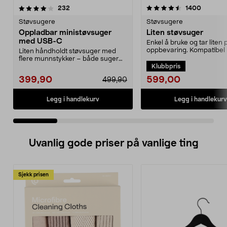
4.5 av 5 stjerner
anmeldelser
4.0 av 5 stjerner
anmeldel
232
1400
Støvsugere
Støvsugere
Oppladbar ministøvsuger
Liten støvsuger
med USB-C
Enkel å bruke og tar liten 
oppbevaring. Kompatibel
Liten håndholdt støvsuger med
støvsugerpose 4...
flere munnstykker – både suger
Klubbpris
og blåser. Ministøv...
599,00
399,90
499,90
Legg i handlekurv
Legg i handlekurv
Uvanlig gode priser på vanlige ting
Sjekk prisen