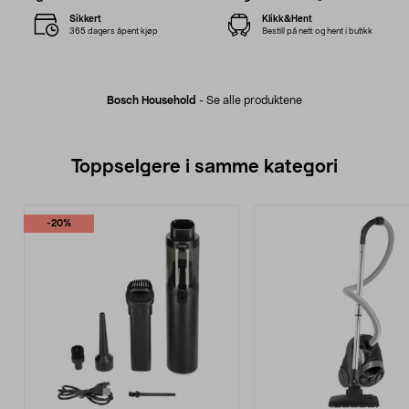
Sikkert
Klikk&Hent
365 dagers åpent kjøp
Bestill på nett og hent i butikk
Bosch Household
-
Se alle produktene
Toppselgere i samme kategori
-20%