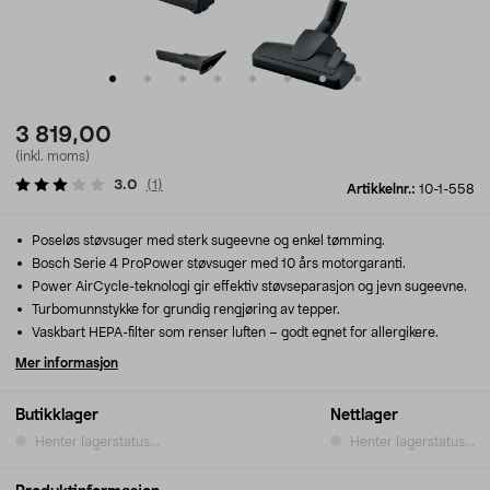
3 819,00
(inkl. moms)
3.0
(
1
)
Artikkelnr.:
10-1-558
Poseløs støvsuger med sterk sugeevne og enkel tømming.
Bosch Serie 4 ProPower støvsuger med 10 års motorgaranti.
Power AirCycle-teknologi gir effektiv støvseparasjon og jevn sugeevne.
Turbomunnstykke for grundig rengjøring av tepper.
Vaskbart HEPA-filter som renser luften – godt egnet for allergikere.
Mer informasjon
Butikklager
Nettlager
Henter lagerstatus...
Henter lagerstatus...