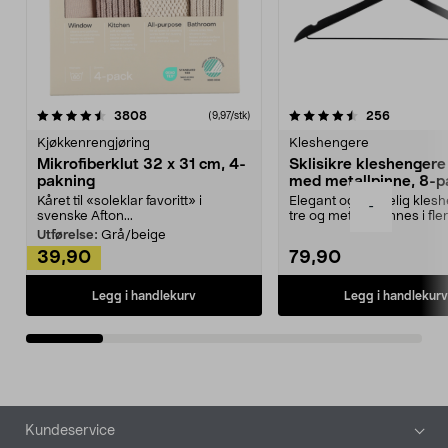
4.5av 5 stjerner
anmeldelser
4.5av 5 stjerner
anmeldels
3808
256
(9,97/stk)
Kjøkkenrengjøring
Kleshengere
Mikrofiberklut 32 x 31 cm, 4-
Sklisikre kleshengere 
pakning
med metallpinne, 8-p
Kåret til «soleklar favoritt» i
Elegant og skikkelig kles
-
svenske Afton...
tre og metall – finnes i fle
Kleshe...
Utførelse:
Grå/beige
39,90
79,90
Legg i handlekurv
Legg i handlekurv
Bunntekst
Kundeservice