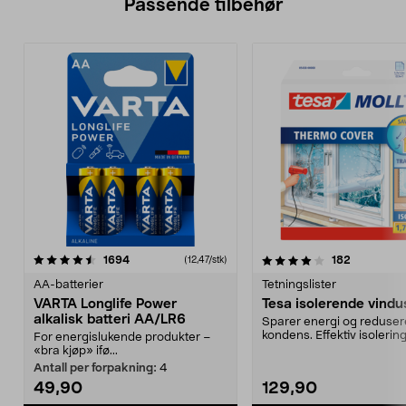
Passende tilbehør
4.0av 5 stjerner
anmeldelser
anmeldels
1694
182
(12,47/stk)
AA-batterier
Tetningslister
VARTA Longlife Power
Tesa isolerende vindu
alkalisk batteri AA/LR6
Sparer energi og reduser
kondens. Effektiv isolerin
For energislukende produkter –
vinduer med enkelt gla...
«bra kjøp» ifø...
Antall per forpakning:
4
49,90
129,90