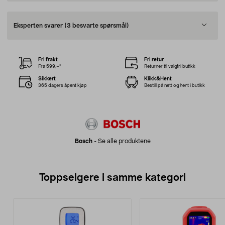
Eksperten svarer
(3 besvarte spørsmål)
Fri frakt
Fri retur
Fra 599,–*
Returner til valgfri butikk
Sikkert
Klikk&Hent
365 dagers åpent kjøp
Bestill på nett og hent i butikk
Bosch
-
Se alle produktene
Toppselgere i samme kategori