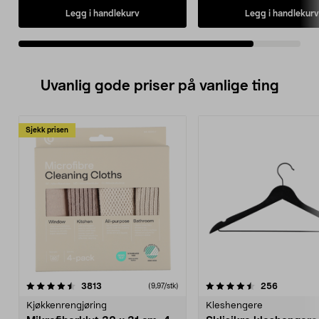
Legg i handlekurv
Legg i handlekurv
Uvanlig gode priser på vanlige ting
Sjekk prisen
4.5av 5 stjerner
anmeldelser
4.5av 5 stjerner
anmeldels
3813
256
(9,97/stk)
Kjøkkenrengjøring
Kleshengere