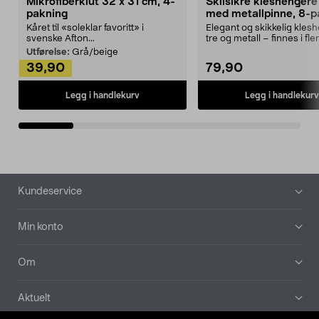
Mikrofiberklut 32 x 31 cm, 4-
Sklisikre kleshengere 
pakning
med metallpinne, 8-p
Kåret til «soleklar favoritt» i
Elegant og skikkelig kles
svenske Afton...
tre og metall – finnes i fle
Kleshe...
Utførelse:
Grå/beige
39,90
79,90
Legg i handlekurv
Legg i handlekurv
Bunntekst
Kundeservice
Min konto
Om
Aktuelt