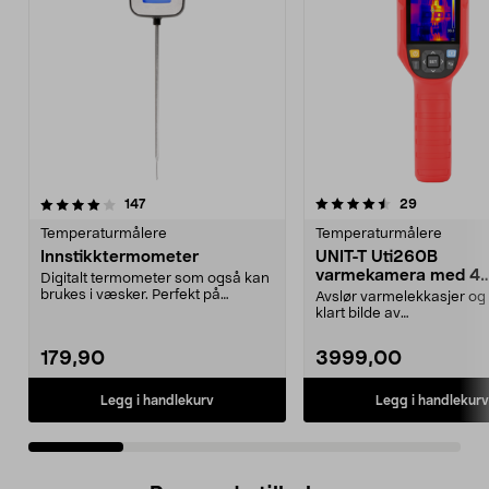
4.5 av 5 stjerner
anmeldelser
4.0 av 5 stjerner
anmeldelse
147
29
Temperaturmålere
Temperaturmålere
Innstikktermometer
UNIT-T Uti260B
varmekamera med 4
Digitalt termometer som også kan
visningsmåter
brukes i væsker. Perfekt på
Avslør varmelekkasjer og 
kjøkkenet eller i l...
klart bilde av
temperaturforskjellene. 
Uti...
179,90
3999,00
Legg i handlekurv
Legg i handlekurv