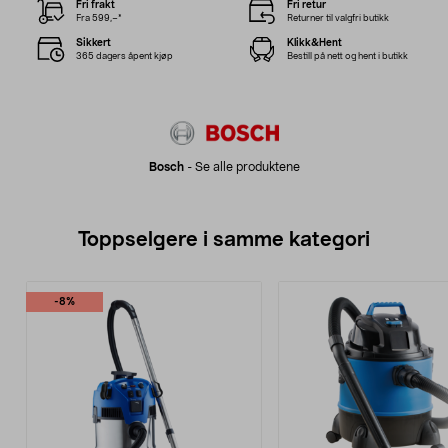
Fri frakt
Fri retur
Fra 599,–*
Returner til valgfri butikk
Sikkert
Klikk&Hent
365 dagers åpent kjøp
Bestill på nett og hent i butikk
Bosch
-
Se alle produktene
Toppselgere i samme kategori
-8%