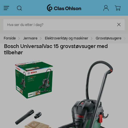
Forside
Jernvare
Elektroverktøy og maskiner
Grovstøvsugere
Bosch UniversalVac 15 grovstøvsuger med
tilbehør