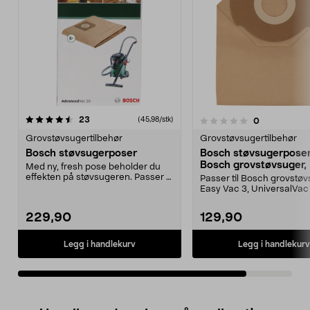
anmeldelser
23
(45,98/stk)
anmeldelser
0
0.0 av 5 stjerner
Grovstøvsugertilbehør
Grovstøvsugertilbehør
Bosch støvsugerposer
Bosch støvsugerposer 
Bosch grovstøvsuger,
Med ny, fresh pose beholder du
pakning
effekten på støvsugeren. Passer til
Passer til Bosch grovstø
Bosch grovsug...
Easy Vac 3, UniversalVac 1
Bosch støvpose...
229,90
129,90
Legg i handlekurv
Legg i handlekurv