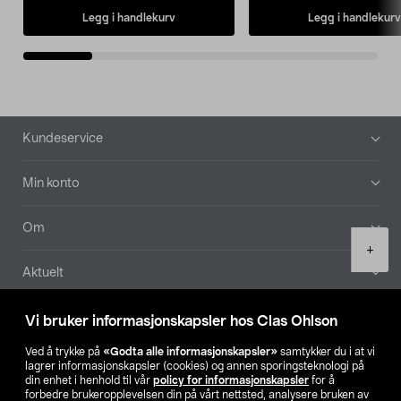
Legg i handlekurv
Legg i handlekurv
Bunntekst
Kundeservice
Min konto
Om
Product
+
quantity
Aktuelt
Våre selskaper
Vi bruker informasjonskapsler hos Clas Ohlson
Ved å trykke på
«Godta alle informasjonskapsler»
samtykker du i at vi
Finn din butikk
lagrer informasjonskapsler (cookies) og annen sporingsteknologi på
din enhet i henhold til vår
policy for informasjonskapsler
for å
forbedre brukeropplevelsen din på vårt nettsted, analysere bruken av