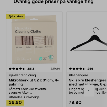
Uvanlig gode priser på vanlige ting
Sjekk prisen
4.5av 5 stjerner
anmeldelser
4.5av 5 stjerner
anmeldels
3813
256
(9,97/stk)
Kjøkkenrengjøring
Kleshengere
Mikrofiberklut 32 x 31 cm, 4-
Sklisikre kleshengere 
pakning
med metallpinne, 8-p
Kåret til «soleklar favoritt» i
Elegant og skikkelig kles
-
svenske Afton...
tre og metall – finnes i fle
Kleshe...
Utførelse:
Grå/beige
39,90
79,90