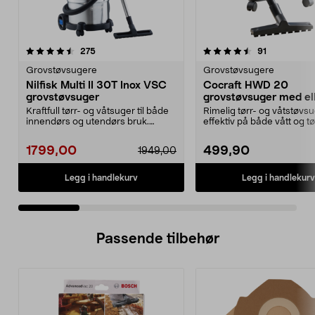
4.5 av 5 stjerner
anmeldelser
4.0 av 5 stjerner
anmeldelse
275
91
Grovstøvsugere
Grovstøvsugere
Nilfisk Multi II 30T Inox VSC
Cocraft HWD 20
grovstøvsuger
grovstøvsuger med el
pose
Kraftfull tørr- og våtsuger til både
Rimelig tørr- og våtstøvs
innendørs og utendørs bruk.
effektiv på både vått og tø
Nilfisk Multi I...
smuss. Cocraft HWD...
1799,00
499,90
1949,00
Legg i handlekurv
Legg i handlekurv
Passende tilbehør