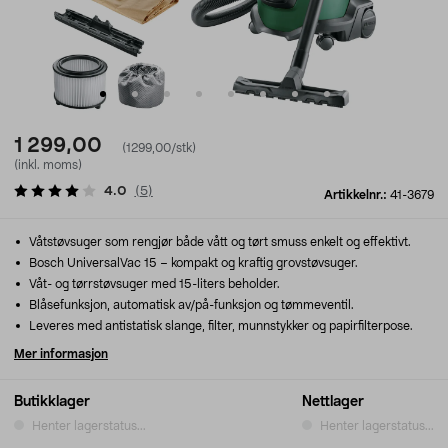
1 299,00
(1299,00/stk)
(inkl. moms)
4.0
(
5
)
Artikkelnr.:
41-3679
Våtstøvsuger som rengjør både vått og tørt smuss enkelt og effektivt.
Bosch UniversalVac 15 – kompakt og kraftig grovstøvsuger.
Våt- og tørrstøvsuger med 15-liters beholder.
Blåsefunksjon, automatisk av/på-funksjon og tømmeventil.
Leveres med antistatisk slange, filter, munnstykker og papirfilterpose.
Mer informasjon
Butikklager
Nettlager
Henter lagerstatus...
Henter lagerstatus...