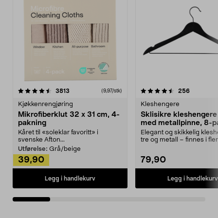
4.5av 5 stjerner
anmeldelser
4.5av 5 stjerner
anmeldels
3813
256
(9,97/stk)
Kjøkkenrengjøring
Kleshengere
Mikrofiberklut 32 x 31 cm, 4-
Sklisikre kleshengere 
pakning
med metallpinne, 8-p
Kåret til «soleklar favoritt» i
Elegant og skikkelig kles
svenske Afton...
tre og metall – finnes i fle
Kleshe...
Utførelse:
Grå/beige
39,90
79,90
Legg i handlekurv
Legg i handlekurv