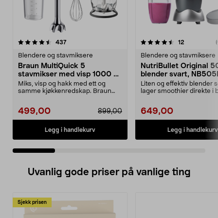
4.5 av 5 stjerner
anmeldelser
4.5 av 5 stjerner
anmeldelse
437
12
(
Blendere og stavmiksere
Blendere og stavmiksere
Braun MultiQuick 5
NutriBullet Original 
stavmikser med visp 1000 W,
blender svart, NB50
MQ50202M
Miks, visp og hakk med ett og
Liten og effektiv blender 
samme kjøkkenredskap. Braun
lager smoothier direkte i 
MultiQuick 5 stavmikse...
NutriBull...
499,00
649,00
899,00
Legg i handlekurv
Legg i handlekurv
Uvanlig gode priser på vanlige ting
Sjekk prisen