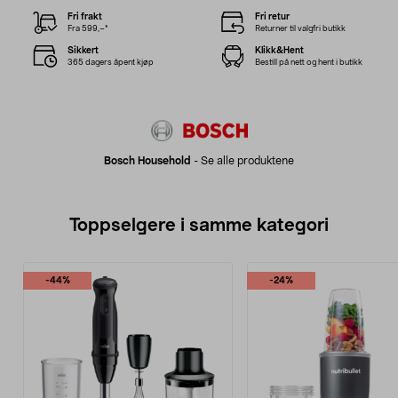
Fri frakt
Fri retur
Fra 599,–*
Returner til valgfri butikk
Sikkert
Klikk&Hent
365 dagers åpent kjøp
Bestill på nett og hent i butikk
Bosch Household
-
Se alle produktene
Toppselgere i samme kategori
-44%
-24%