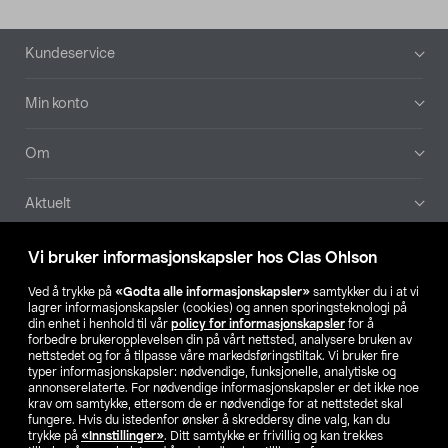
Bunntekst
Kundeservice
Min konto
Om
Aktuelt
Våre selskaper
Vi bruker informasjonskapsler hos Clas Ohlson
Ved å trykke på
«Godta alle informasjonskapsler»
samtykker du i at vi
Finn din butikk
lagrer informasjonskapsler (cookies) og annen sporingsteknologi på
din enhet i henhold til vår
policy for informasjonskapsler
for å
forbedre brukeropplevelsen din på vårt nettsted, analysere bruken av
SE
NO
FI
nettstedet og for å tilpasse våre markedsføringstiltak. Vi bruker fire
typer informasjonskapsler: nødvendige, funksjonelle, analytiske og
annonserelaterte. For nødvendige informasjonskapsler er det ikke noe
krav om samtykke, ettersom de er nødvendige for at nettstedet skal
fungere. Hvis du istedenfor ønsker å skreddersy dine valg, kan du
trykke på
«Innstillinger»
. Ditt samtykke er frivillig og kan trekkes