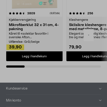
4.5av 5 stjerner
anmeldelser
4.5av 5 stjerner
anmeldels
3809
256
(9,97/stk)
Kjøkkenrengjøring
Kleshengere
Mikrofiberklut 32 x 31 cm, 4-
Sklisikre kleshengere 
pakning
med metallpinne, 8-p
Kåret til «soleklar favoritt» i
Elegant og skikkelig kles
-
svenske Afton...
tre og metall – finnes i fle
Kleshe...
Utførelse:
Grå/beige
39,90
79,90
Legg i handlekurv
Legg i handlekurv
Bunntekst
Kundeservice
Min konto