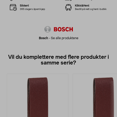
Sikkert
Klikk&Hent
365 dagers åpent kjøp
Bestill på nett og hent i butikk
Bosch
-
Se alle produktene
Vil du komplettere med flere produkter i
samme serie?