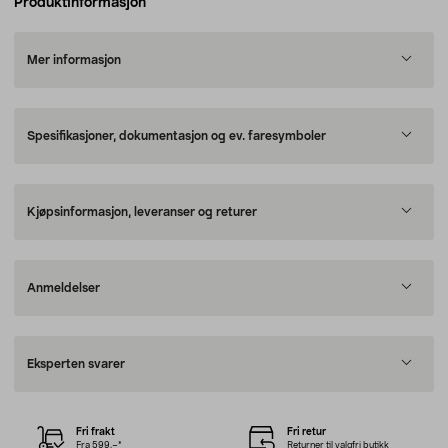
Produktinformasjon
Mer informasjon
Spesifikasjoner, dokumentasjon og ev. faresymboler
Kjøpsinformasjon, leveranser og returer
Anmeldelser
Eksperten svarer
Fri frakt
Fri retur
Fra 599,–*
Returner til valgfri butikk