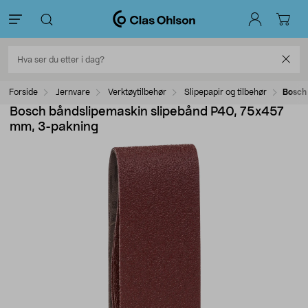
Forside
Jernvare
Verktøytilbehør
Slipepapir og tilbehør
Bosch
Bosch båndslipemaskin slipebånd P40, 75x457
mm, 3-pakning