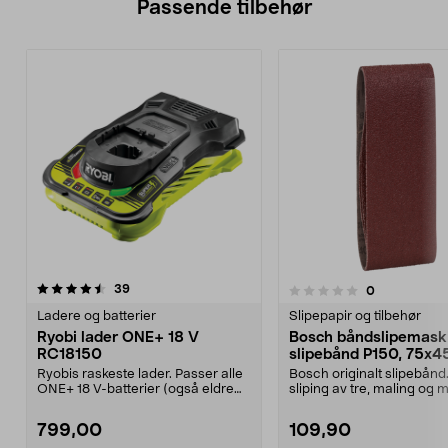
Passende tilbehør
anmeldelser
5.0av 5 stjerner
39
anmeldelser
0
0.0 av 5 stjerner
Ladere og batterier
Slipepapir og tilbehør
Ryobi lader ONE+ 18 V
Bosch båndslipemask
RC18150
slipebånd P150, 75x4
3-pakning
Ryobis raskeste lader. Passer alle
Bosch originalt slipebånd
ONE+ 18 V-batterier (også eldre
sliping av tre, maling og m
modeller). Ry...
Laget i Sveits....
799,00
109,90