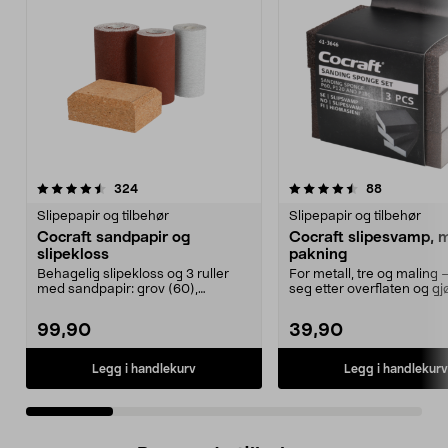
4.5 av 5 stjerner
anmeldelser
5.0 av 5 stjerner
anmeldelse
324
88
Slipepapir og tilbehør
Slipepapir og tilbehør
Cocraft sandpapir og
Cocraft slipesvamp, 
slipekloss
pakning
Behagelig slipekloss og 3 ruller
For metall, tre og maling 
med sandpapir: grov (60),
seg etter overflaten og gj
medium (120) og fin (...
enkelt å sli...
99,90
39,90
Legg i handlekurv
Legg i handlekurv