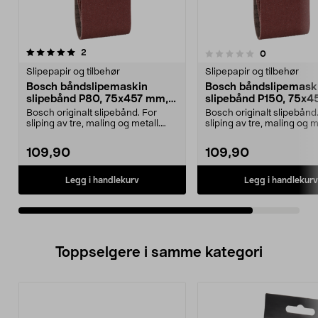
anmeldelser
2
anmeldelser
0
0.0 av 5 stjerner
Slipepapir og tilbehør
Slipepapir og tilbehør
Bosch båndslipemaskin
Bosch båndslipemask
slipebånd P80, 75x457 mm,
slipebånd P150, 75x4
3-pakning
3-pakning
Bosch originalt slipebånd. For
Bosch originalt slipebånd
sliping av tre, maling og metall.
sliping av tre, maling og m
Laget i Sveits....
Laget i Sveits....
109,90
109,90
Legg i handlekurv
Legg i handlekurv
Toppselgere i samme kategori