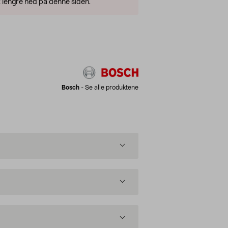
 lengre ned på denne siden.
Bosch
-
Se alle produktene