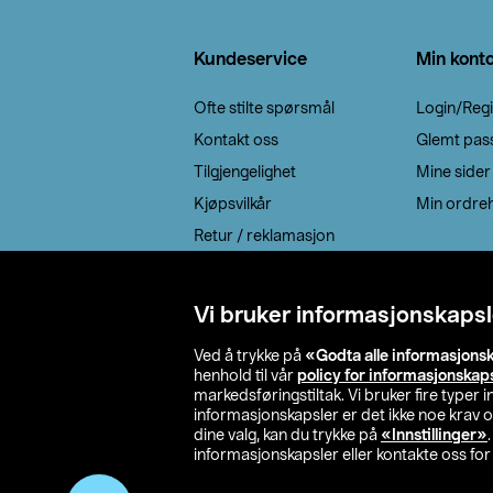
Bunntekst
Kundeservice
Min kont
Ofte stilte spørsmål
Login/Regi
Kontakt oss
Glemt pas
Tilgjengelighet
Mine sider
Kjøpsvilkår
Min ordreh
Retur / reklamasjon
EE-avfall
Cookie policy
Vi bruker informasjonskapsl
Leveringsalternativ
Ved å trykke på
«Godta alle informasjons
henhold til vår
policy for informasjonskap
markedsføringstiltak. Vi bruker fire typer
informasjonskapsler er det ikke noe krav 
dine valg, kan du trykke på
«Innstillinger»
informasjonskapsler eller kontakte oss for 
© 2026 Clas Oh