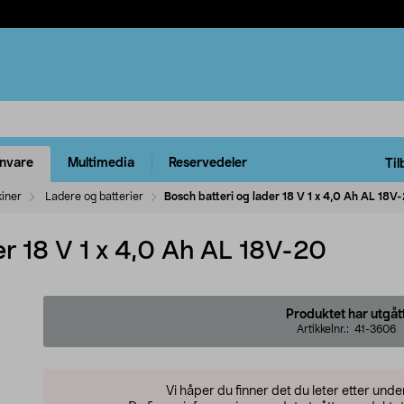
rnvare
Multimedia
Reservedeler
Til
kiner
Ladere og batterier
Bosch batteri og lader 18 V 1 x 4,0 Ah AL 18V
er 18 V 1 x 4,0 Ah AL 18V-20
Produktet har utgåt
Artikkelnr.:
41-3606
Vi håper du finner det du leter etter und