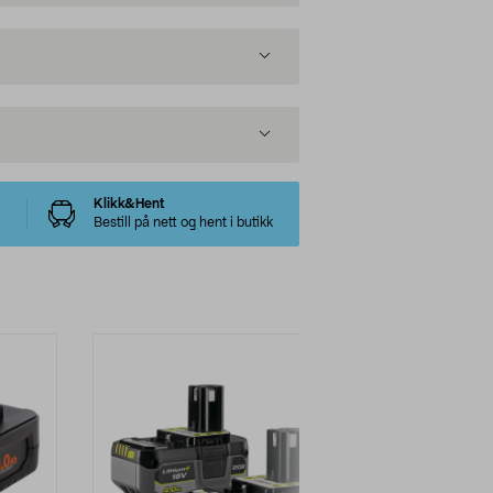
Klikk&Hent
Bestill på nett og hent i butikk
Multibuy