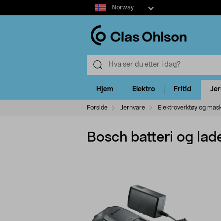
Select
Norway
market
Hjem
Elektro
Fritid
Je
Forside
Jernvare
Elektroverktøy og mas
Bosch batteri og lad