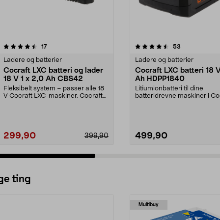
4.5 av 5 stjerner
anmeldelser
4.5 av 5 stjerner
anmeldelser
17
53
Ladere og batterier
Ladere og batterier
Cocraft LXC batteri og lader
Cocraft LXC batteri 18 
18 V 1 x 2,0 Ah CBS42
Ah HDPP1840
Fleksibelt system – passer alle 18
Litiumionbatteri til dine
V Cocraft LXC-maskiner. Cocraft
batteridrevne maskiner i Co
LXC CBS42 – 1...
LXC-systemet. Cocraft...
299,90
499,90
399,90
ge ting
Multibuy