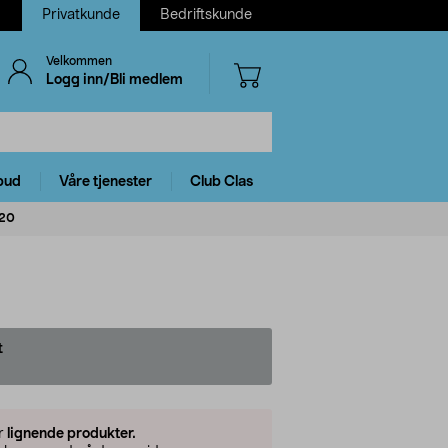
Privatkunde
Bedriftskunde
Velkommen
Logg inn/Bli medlem
bud
Våre tjenester
Club Clas
-20
t
er
lignende produkter.