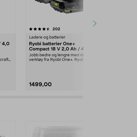
4.5 av 5 stjerner
anmeldelser
5.0
202
6
Ladere og batterier
Ladere og bat
V 4,0
Ryobi batterier One+
Cocraft LXC
Compact 18 V 2,0 Ah / 4,0
QC184
Ah RB18242X
Jobb bedre og lengre med dine
Hurtiglader til
craft
verktøy fra Ryobi One+. Ryobi
Cocraft LXC-
Compact RB18242X – k...
LXC QC184 – .
1499,00
299,90