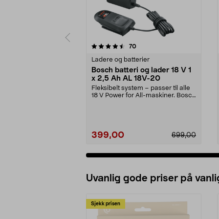
5 av 5 stjerner
4.5 av 5 stjerner
anmeldelser
70
Ladere og batterier
Bosch batteri og lader 18 V 1
x 2,5 Ah AL 18V-20
Fleksibelt system – passer til alle
18 V Power for All-maskiner. Bosch
startsett...
399,00
699,00
Uvanlig gode priser på vanli
Sjekk prisen