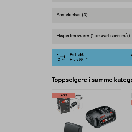
Anmeldelser
(3)
Eksperten svarer
(1 besvart spørsmål)
Fri frakt
Fra 599,–*
Toppselgere i samme katego
-43%