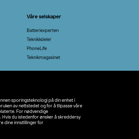
Våre selskaper
Batteriexperten
Teknikkdeler
PhoneLife
Teknikmagasinet
annen sporingsteknologi på din enhet i
ruken av nettstedet og for å tilpasse våre
relaterte. For nødvendige
. Hvis du istedenfor ønsker å skreddersy
e dine innstillinger for
inn din butikk