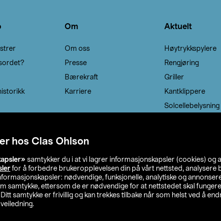
o
Om
Aktuelt
strer
Om oss
Høytrykkspylere
sordet?
Presse
Rengjøring
Bærekraft
Griller
istorikk
Karriere
Kantklippere
Solcellebelysning
er hos Clas Ohlson
kapsler»
samtykker du i at vi lagrer informasjonskapsler (cookies) og 
sler
for å forbedre brukeropplevelsen din på vårt nettsted, analysere b
 informasjonskapsler: nødvendige, funksjonelle, analytiske og annonse
om samtykke, ettersom de er nødvendige for at nettstedet skal fungere
. Ditt samtykke er frivillig og kan trekkes tilbake når som helst ved å endr
veiledning.
lson
Privacy statement
Medlemsvilkår
Kjøpsvilkår
F