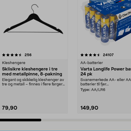
4.5av 5 stjerner
anmeldelser
4.5av 5 stjerner
anmeldels
256
24107
Kleshengere
AA-batterier
Sklisikre kleshengere i tre
Varta Longlife Power ba
med metallpinne, 8-pakning
24 pk
Elegant og skikkelig kleshenger av
Svanemerkede AA- eller A
tre og metall – finnes i flere farger.
batterier til fjer...
Kleshe...
Type:
AA/LR6
79,90
149,90
Legg i handlekurv
Legg i handlekurv