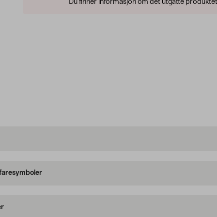
Du finner informasjon om det utgåtte produktet
 faresymboler
er