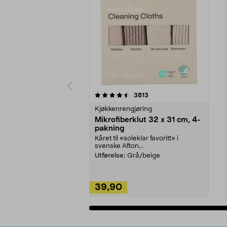
5av 5 stjerner
4.5av 5 stjerner
anmeldelser
3813
Kjøkkenrengjøring
Mikrofiberklut 32 x 31 cm, 4-
pakning
Kåret til «soleklar favoritt» i
svenske Afton...
Utførelse:
Grå/beige
39,90
Legg i handlekurv