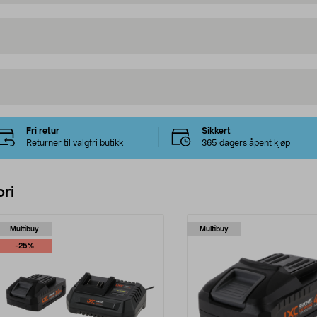
Fri retur
Sikkert
Returner til valgfri butikk
365 dagers åpent kjøp
ri
Multibuy
Multibuy
-25%