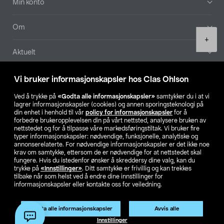
Min konto
Om
Product
+
quantity
Aktuelt
Våre selskaper
Vi bruker informasjonskapsler hos Clas Ohlson
Ved å trykke på
«Godta alle informasjonskapsler»
samtykker du i at vi
Finn din butikk
lagrer informasjonskapsler (cookies) og annen sporingsteknologi på
din enhet i henhold til vår
policy for informasjonskapsler
for å
forbedre brukeropplevelsen din på vårt nettsted, analysere bruken av
SE
NO
FI
nettstedet og for å tilpasse våre markedsføringstiltak. Vi bruker fire
typer informasjonskapsler: nødvendige, funksjonelle, analytiske og
annonserelaterte. For nødvendige informasjonskapsler er det ikke noe
krav om samtykke, ettersom de er nødvendige for at nettstedet skal
fungere. Hvis du istedenfor ønsker å skreddersy dine valg, kan du
trykke på
«Innstillinger»
. Ditt samtykke er frivillig og kan trekkes
tilbake når som helst ved å endre dine innstillinger for
informasjonskapsler eller kontakte oss for veiledning.
Privacy statement
Medlemsvilkår
Kjøpsvilkår
For bedrifter
Endre til priser ekskl. moms
Godta alle informasjonskapsler
Avvis alle
Legg i handlekurv
(1)
Innstillinger