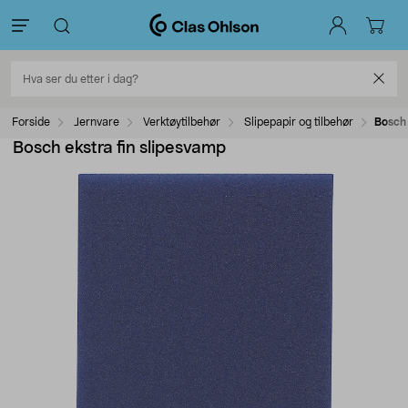
Forside
Jernvare
Verktøytilbehør
Slipepapir og tilbehør
Bosch 
Bosch ekstra fin slipesvamp