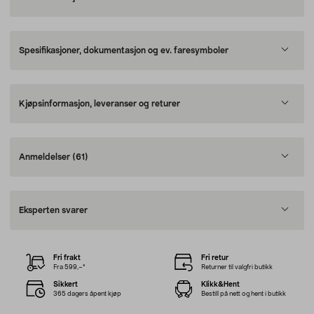
Spesifikasjoner, dokumentasjon og ev. faresymboler
Kjøpsinformasjon, leveranser og returer
Anmeldelser
(61)
Eksperten svarer
Fri frakt
Fri retur
Fra 599,–*
Returner til valgfri butikk
Sikkert
Klikk&Hent
365 dagers åpent kjøp
Bestill på nett og hent i butikk