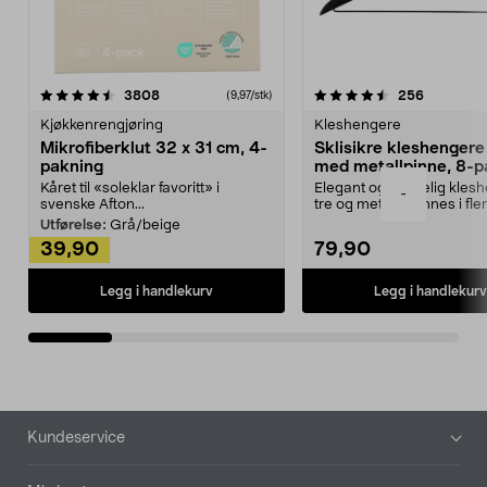
4.5av 5 stjerner
anmeldelser
4.5av 5 stjerner
anmeldels
3808
256
(9,97/stk)
Kjøkkenrengjøring
Kleshengere
Mikrofiberklut 32 x 31 cm, 4-
Sklisikre kleshengere 
pakning
med metallpinne, 8-p
Kåret til «soleklar favoritt» i
Elegant og skikkelig kles
-
svenske Afton...
tre og metall – finnes i fle
Kleshe...
Utførelse:
Grå/beige
39,90
79,90
Legg i handlekurv
Legg i handlekurv
Bunntekst
Kundeservice