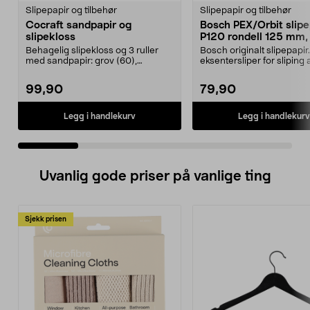
Slipepapir og tilbehør
Slipepapir og tilbehør
Cocraft sandpapir og
Bosch PEX/Orbit slipe
slipekloss
P120 rondell 125 mm,
pakning
Behagelig slipekloss og 3 ruller
Bosch originalt slipepapir. 
med sandpapir: grov (60),
eksentersliper for sliping a
medium (120) og fin (...
maling og met...
99,90
79,90
Legg i handlekurv
Legg i handlekurv
Uvanlig gode priser på vanlige ting
Sjekk prisen