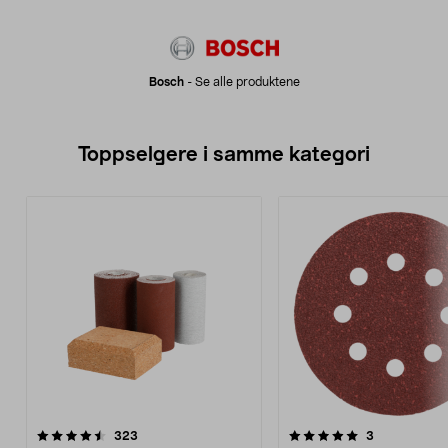
Bosch
-
Se alle produktene
Toppselgere i samme kategori
5.0 av 5 stjerner
anmeldelser
4.5 av 5 stjerner
anmeldelser
323
3