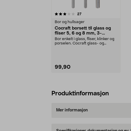
0av 5 stjerner
anmeldelser
27
Bor og hullsager
Cocraft borsett til glass og
fliser 5, 6 og 8 mm, 3-
pakning
Bor enkelt i glass, fliser, klinker og
porselen. Cocraft glass- og
fliseborsett ...
99,90
Legg i handlekurv
Produktinformasjon
Mer informasjon