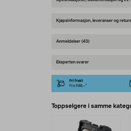
Spesifikasjoner, dokumentasjon og ev.
Kjøpsinformasjon, leveranser og retur
Anmeldelser
(43)
Eksperten svarer
Fri frakt
Fra 599,–*
Toppselgere i samme katego