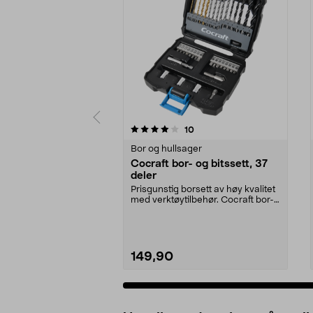
0 av 5 stjerner
4.5 av 5 stjerner
anmeldelser
10
Bor og hullsager
Cocraft bor- og bitssett, 37
deler
Prisgunstig borsett av høy kvalitet
med verktøytilbehør. Cocraft bor-
og bitsset...
149,90