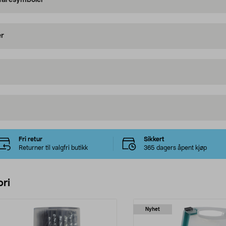
 faresymboler
er
Fri retur
Sikkert
Returner til valgfri butikk
365 dagers åpent kjøp
ri
Nyhet