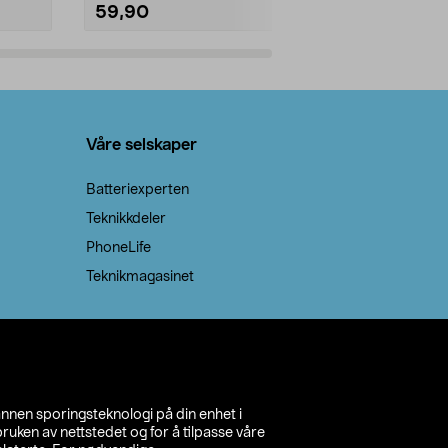
59,90
69,90
Legg i handlekurv
Legg 
Våre selskaper
Batteriexperten
Teknikkdeler
PhoneLife
Teknikmagasinet
annen sporingsteknologi på din enhet i
ruken av nettstedet og for å tilpasse våre