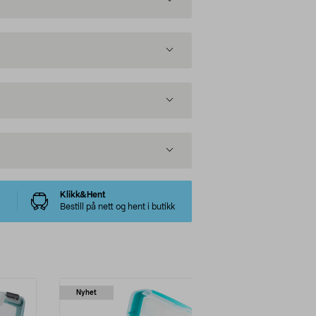
Klikk&Hent
Bestill på nett og hent i butikk
Nyhet