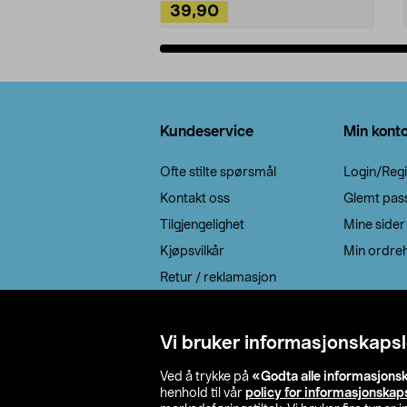
39,90
Legg i handlekurv
Bunntekst
Kundeservice
Min kont
Ofte stilte spørsmål
Login/Regi
Kontakt oss
Glemt pas
Tilgjengelighet
Mine sider
Kjøpsvilkår
Min ordreh
Retur / reklamasjon
EE-avfall
Cookie policy
Vi bruker informasjonskapsl
Leveringsalternativ
Ved å trykke på
«Godta alle informasjons
henhold til vår
policy for informasjonskap