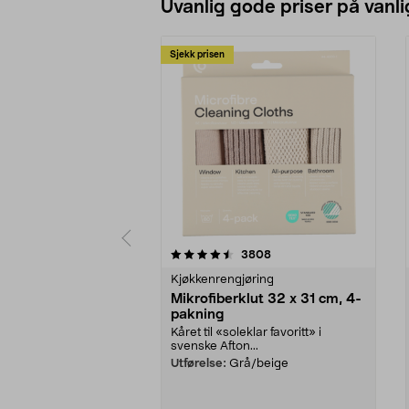
Uvanlig gode priser på vanli
Sjekk prisen
5av 5 stjerner
4.5av 5 stjerner
anmeldelser
3808
Kjøkkenrengjøring
Mikrofiberklut 32 x 31 cm, 4-
pakning
Kåret til «soleklar favoritt» i
svenske Afton...
Utførelse:
Grå/beige