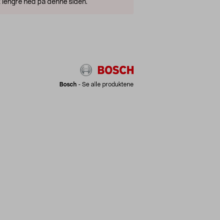
 lengre ned på denne siden.
Bosch
-
Se alle produktene