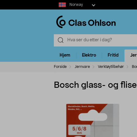
Select
Norway
market
Hjem
Elektro
Fritid
Je
Forside
Jernvare
Verktøytilbehør
Bo
Bosch glass- og flis