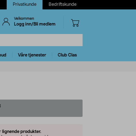
Privatkunde
Bedriftskunde
Velkommen
Logg inn/Bli medlem
bud
Våre tjenester
Club Clas
t
er
lignende produkter.