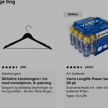
ge ting
Multibuy
4.5av 5 stjerner
anmeldelser
4.5av 5 stjerner
anmeldels
256
24101
Kleshengere
AA-batterier
Sklisikre kleshengere i tre
Varta Longlife Power ba
med metallpinne, 8-pakning
24 pk
Elegant og skikkelig kleshenger av
Svanemerkede AA- eller A
tre og metall – finnes i flere farger.
batterier til fjer...
Kleshe...
Type:
AA/LR6