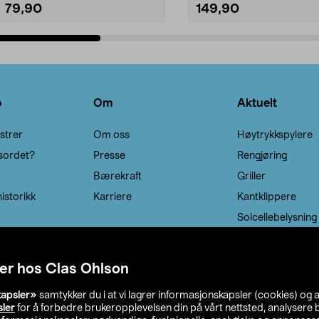
79,90
149,90
Legg i handlekurv
Legg i handlekurv
o
Om
Aktuelt
strer
Om oss
Høytrykkspylere
sordet?
Presse
Rengjøring
Bærekraft
Griller
istorikk
Karriere
Kantklippere
Solcellebelysning
er hos Clas Ohlson
kapsler»
samtykker du i at vi lagrer informasjonskapsler (cookies) og 
sler
for å forbedre brukeropplevelsen din på vårt nettsted, analysere b