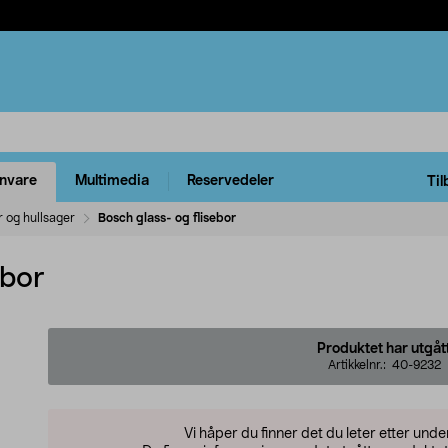
rnvare
Multimedia
Reservedeler
Til
r og hullsager
Bosch glass- og flisebor
ebor
Produktet har utgåt
Artikkelnr.:
40-9232
Vi håper du finner det du leter etter und