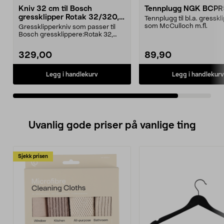
Kniv 32 cm til Bosch
Tennplugg NGK BCP
gressklipper Rotak 32/320,
Tennplugg til bl.a. gresskl
Arm 32/3200
som McCulloch m.fl.
Gressklipperkniv som passer til
Bosch gressklippere:Rotak 32,
32R, 320Rotak 32 E...
329,00
89,90
Legg i handlekurv
Legg i handlekurv
Uvanlig gode priser på vanlige ting
Sjekk prisen