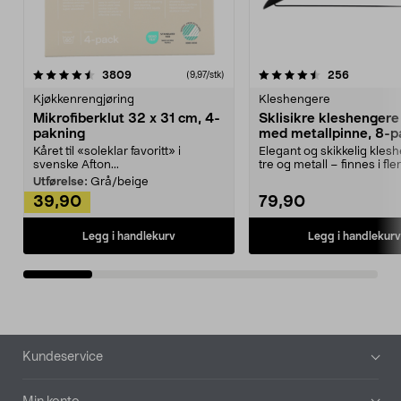
4.5av 5 stjerner
anmeldelser
4.5av 5 stjerner
anmeldels
3809
256
(9,97/stk)
Kjøkkenrengjøring
Kleshengere
Mikrofiberklut 32 x 31 cm, 4-
Sklisikre kleshengere 
pakning
med metallpinne, 8-p
Kåret til «soleklar favoritt» i
Elegant og skikkelig kles
svenske Afton...
tre og metall – finnes i fle
Kleshe...
Utførelse:
Grå/beige
39,90
79,90
Legg i handlekurv
Legg i handlekurv
Bunntekst
Kundeservice