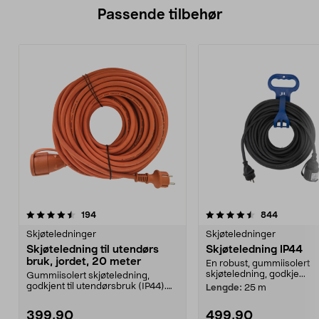
Passende tilbehør
4.5av 5 stjerner
anmeldelser
anmeldels
194
844
Skjøteledninger
Skjøteledninger
Skjøteledning til utendørs
Skjøteledning IP44
bruk, jordet, 20 meter
En robust, gummiisolert
skjøteledning, godkje...
Gummiisolert skjøteledning,
godkjent til utendørsbruk (IP44).
Lengde:
25 m
Ideell til hagemas...
399,90
499,90