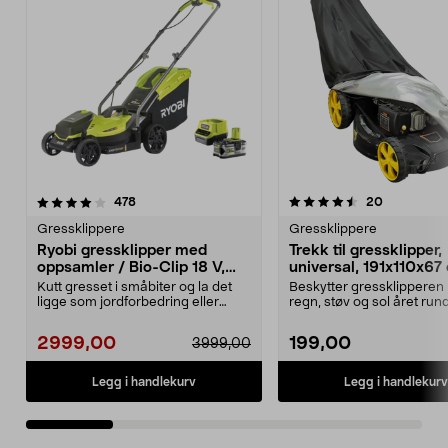
4.5 av 5 stjerner
anmeldelser
4.0 av 5 stjerner
anmeldelse
478
20
Gressklippere
Gressklippere
Ryobi gressklipper med
Trekk til gressklipper,
oppsamler / Bio-Clip 18 V,
universal, 191x110x67
RLM18X33B50
Kutt gresset i småbiter og la det
Beskytter gressklipperen
ligge som jordforbedring eller
regn, støv og sol året rund
samle opp gress...
Universaltrekk i slit...
2999,00
199,00
3999,00
Legg i handlekurv
Legg i handlekurv