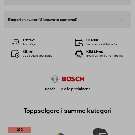
Eksperten svarer
(8 besvarte spørsmål)
Fri frakt
Fri retur
Fra 599,–*
Returner til valgfri butikk
Sikkert
Klikk&Hent
365 dagers åpent kjøp
Bestill på nett og hent i butikk
Bosch
-
Se alle produktene
Toppselgere i samme kategori
-25%