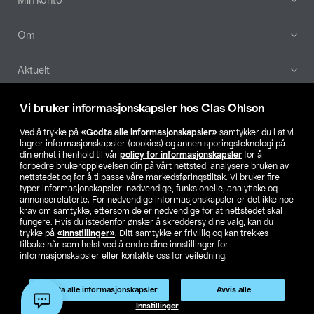
Min konto
Om
Aktuelt
Våre selskaper
Vi bruker informasjonskapsler hos Clas Ohlson
Ved å trykke på
«Godta alle informasjonskapsler»
samtykker du i at vi
Finn din butikk
lagrer informasjonskapsler (cookies) og annen sporingsteknologi på
din enhet i henhold til vår
policy for informasjonskapsler
for å
forbedre brukeropplevelsen din på vårt nettsted, analysere bruken av
SE
NO
FI
nettstedet og for å tilpasse våre markedsføringstiltak. Vi bruker fire
typer informasjonskapsler: nødvendige, funksjonelle, analytiske og
annonserelaterte. For nødvendige informasjonskapsler er det ikke noe
krav om samtykke, ettersom de er nødvendige for at nettstedet skal
fungere. Hvis du istedenfor ønsker å skreddersy dine valg, kan du
trykke på
«Innstillinger»
. Ditt samtykke er frivillig og kan trekkes
tilbake når som helst ved å endre dine innstillinger for
informasjonskapsler eller kontakte oss for veiledning.
Privacy statement
Medlemsvilkår
Kjøpsvilkår
For bedrifter
Endre til priser ekskl. moms
Produktet har utgått
Godta alle informasjonskapsler
Avvis alle
Artikkelnr.:
41-2893
Innstillinger