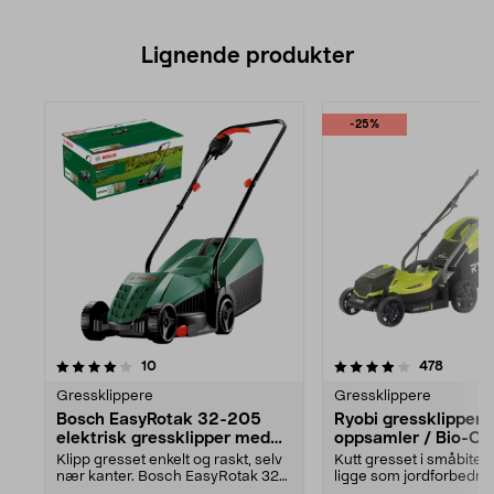
Lignende produkter
-25%
4.0av 5 stjerner
anmeldelser
4.0av 5 stjerner
anmelde
10
478
Gressklippere
Gressklippere
Bosch EasyRotak 32-205
Ryobi gressklipper
elektrisk gressklipper med
oppsamler / Bio-Clip
oppsamler
RLM18X33B50
Klipp gresset enkelt og raskt, selv
Kutt gresset i småbiter 
nær kanter. Bosch EasyRotak 32-
ligge som jordforbedrin
205 – kompakt...
samle opp gress...