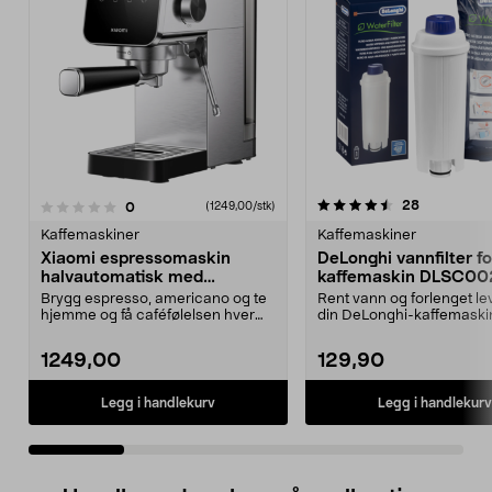
4.5 av 5 stjerner
4.5 av 5 stjerner
anmeldelse
28
anmeldelser
0
(1249,00/stk)
Kaffemaskiner
Kaffemaskiner
Xiaomi espressomaskin
DeLonghi vannfilter fo
halvautomatisk med
kaffemaskin DLSC00
melkeskummer
Brygg espresso, americano og te
Rent vann og forlenget le
hjemme og få caféfølelsen hver
din DeLonghi-kaffemaski
dag. Xiaomi espre...
DeLonghi DLSC002 van..
1249,00
129,90
Legg i handlekurv
Legg i handlekurv