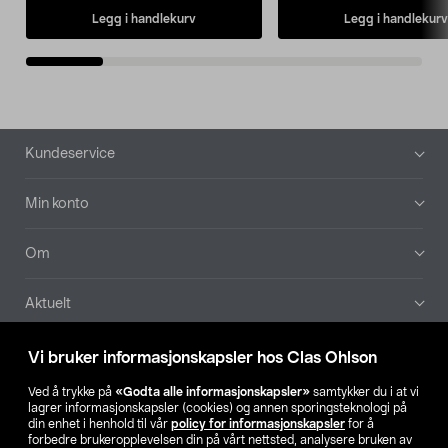
Legg i handlekurv
Legg i handlekurv
Bunntekst
Kundeservice
Min konto
Om
Aktuelt
Våre selskaper
Vi bruker informasjonskapsler hos Clas Ohlson
Ved å trykke på
«Godta alle informasjonskapsler»
samtykker du i at vi
Finn din butikk
lagrer informasjonskapsler (cookies) og annen sporingsteknologi på
din enhet i henhold til vår
policy for informasjonskapsler
for å
forbedre brukeropplevelsen din på vårt nettsted, analysere bruken av