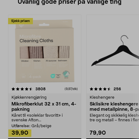
Uvanlig gode priser på vanlige ting
Sjekk prisen
4.5av 5 stjerner
anmeldelser
4.5av 5 stjerner
anmeldels
3808
256
(9,97/stk)
Kjøkkenrengjøring
Kleshengere
Mikrofiberklut 32 x 31 cm, 4-
Sklisikre kleshengere 
pakning
med metallpinne, 8-p
Kåret til «soleklar favoritt» i
Elegant og skikkelig kles
svenske Afton...
tre og metall – finnes i fle
Kleshe...
Utførelse:
Grå/beige
39,90
79,90