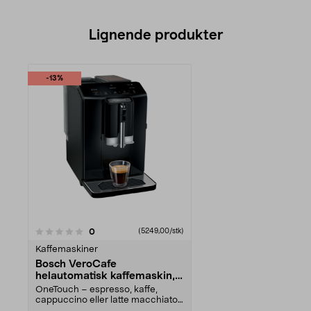
Lignende produkter
-13%
anmeldelser
0
(5249,00/stk)
Kaffemaskiner
Bosch VeroCafe
helautomatisk kaffemaskin,
svart
OneTouch – espresso, kaffe,
cappuccino eller latte macchiato
med ett knappetrykk...