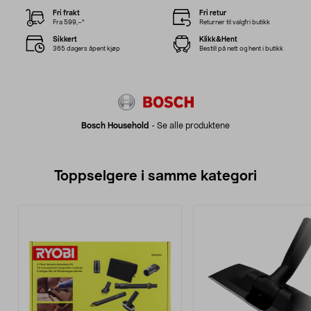
Fri frakt
Fri retur
Fra 599,–*
Returner til valgfri butikk
Sikkert
Klikk&Hent
365 dagers åpent kjøp
Bestill på nett og hent i butikk
Bosch Household
-
Se alle produktene
Toppselgere i samme kategori