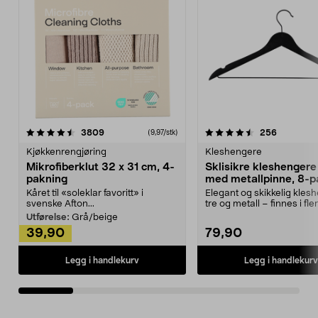
4.5av 5 stjerner
anmeldelser
4.5av 5 stjerner
anmeldels
3809
256
(9,97/stk)
Kjøkkenrengjøring
Kleshengere
Mikrofiberklut 32 x 31 cm, 4-
Sklisikre kleshengere 
pakning
med metallpinne, 8-p
Kåret til «soleklar favoritt» i
Elegant og skikkelig kles
svenske Afton...
tre og metall – finnes i fle
Kleshe...
Utførelse:
Grå/beige
39,90
79,90
Legg i handlekurv
Legg i handlekurv