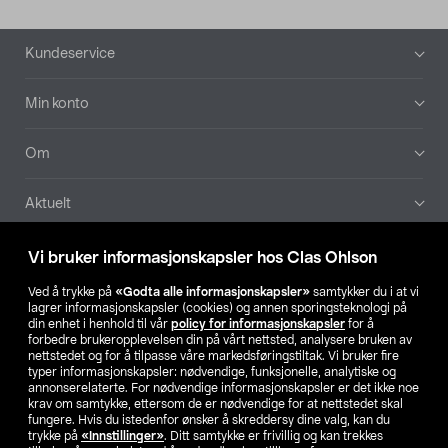
Bunntekst
Kundeservice
Min konto
Om
Aktuelt
Våre selskaper
Vi bruker informasjonskapsler hos Clas Ohlson
Ved å trykke på
«Godta alle informasjonskapsler»
samtykker du i at vi
Finn din butikk
lagrer informasjonskapsler (cookies) og annen sporingsteknologi på
din enhet i henhold til vår
policy for informasjonskapsler
for å
forbedre brukeropplevelsen din på vårt nettsted, analysere bruken av
SE
NO
FI
nettstedet og for å tilpasse våre markedsføringstiltak. Vi bruker fire
typer informasjonskapsler: nødvendige, funksjonelle, analytiske og
annonserelaterte. For nødvendige informasjonskapsler er det ikke noe
krav om samtykke, ettersom de er nødvendige for at nettstedet skal
fungere. Hvis du istedenfor ønsker å skreddersy dine valg, kan du
trykke på
«Innstillinger»
. Ditt samtykke er frivillig og kan trekkes