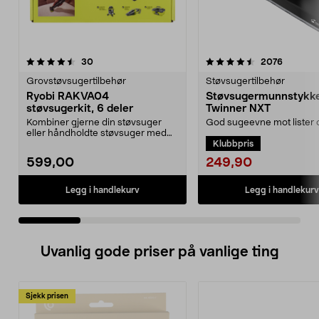
4.5 av 5 stjerner
anmeldelser
4.0 av 5 stjerner
anmeldel
30
2076
Grovstøvsugertilbehør
Støvsugertilbehør
Ryobi RAKVA04
Støvsugermunnstykk
støvsugerkit, 6 deler
Twinner NXT
Kombiner gjerne din støvsuger
God sugeevne mot lister o
eller håndholdte støvsuger med
hjørner. Støvsugermunns
Klubbpris
skaft og munnstykke...
som fungerer på har...
249,90
599,00
Legg i handlekurv
Legg i handlekurv
Uvanlig gode priser på vanlige ting
Sjekk prisen