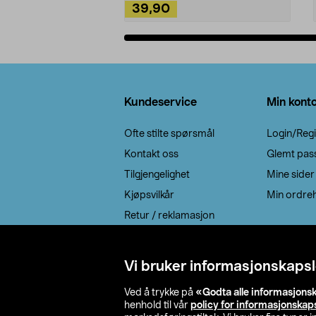
39,90
Legg i handlekurv
Bunntekst
Kundeservice
Min kont
Ofte stilte spørsmål
Login/Regi
Kontakt oss
Glemt pas
Tilgjengelighet
Mine sider
Kjøpsvilkår
Min ordreh
Retur / reklamasjon
EE-avfall
Cookie policy
Vi bruker informasjonskapsl
Leveringsalternativ
Ved å trykke på
«Godta alle informasjons
henhold til vår
policy for informasjonskap