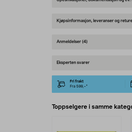
Spesifikasjoner, dokumentasjon og ev.
Kjøpsinformasjon, leveranser og retur
Anmeldelser
(4)
Eksperten svarer
Fri frakt
Fra 599,–*
Toppselgere i samme katego