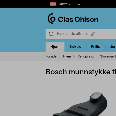
Select
Norway
market
Hjem
Elektro
Fritid
Je
Forside
Hjem
Rengjøring
Støvsugert
Bosch munnstykke t