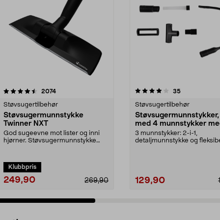
4.0 av 5 stjerner
anmeldelser
4.0 av 5 stjerner
anmeldelser
2074
35
Støvsugertilbehør
Støvsugertilbehør
Støvsugermunnstykke
Støvsugermunnstykker, 
Twinner NXT
med 4 munnstykker me
adapter
God sugeevne mot lister og inni
3 munnstykker: 2-i-1,
hjørner. Støvsugermunnstykke
detaljmunnstykke og fleksibe
som fungerer på har...
hjørnemunnstykke. Støvsuge
Klubbpris
249,90
129,90
269,90