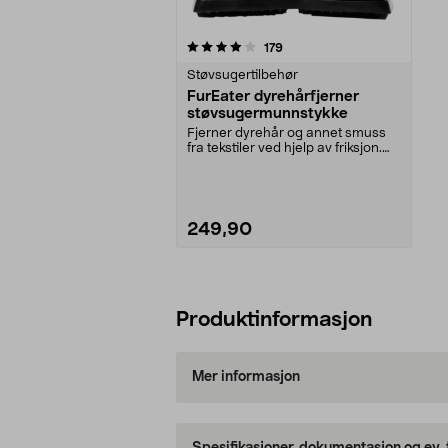
0av 5 stjerner
anmeldelser
179
Støvsugertilbehør
FurEater dyrehårfjerner
støvsugermunnstykke
Fjerner dyrehår og annet smuss
fra tekstiler ved hjelp av friksjon.
FurEater Pet...
249,90
Legg i handlekurv
Produktinformasjon
Mer informasjon