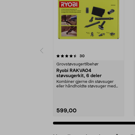
5 av 5 stjerner
4.5 av 5 stjerner
anmeldelser
30
Grovstøvsugertilbehør
Ryobi RAKVA04
støvsugerkit, 6 deler
Kombiner gjerne din støvsuger
eller håndholdte støvsuger med
skaft og munnstykke...
599,00