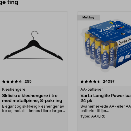
ge ting
Multibuy
4.5av 5 stjerner
anmeldelser
4.5av 5 stjerner
anmeldel
255
24097
Kleshengere
AA-batterier
Sklisikre kleshengere i tre
Varta Longlife Power ba
med metallpinne, 8-pakning
24 pk
Elegant og skikkelig kleshenger av
Svanemerkede AA- eller A
tre og metall – finnes i flere farger.
batterier til fjer...
Kleshe...
Type:
AA/LR6