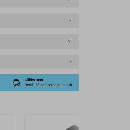
Klikk&Hent
Bestill på nett og hent i butikk