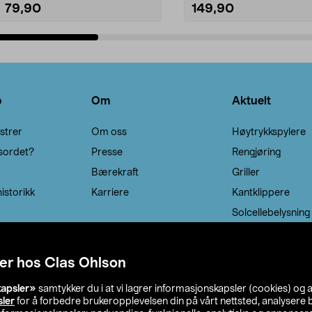
79,90
149,90
Legg i handlekurv
Legg i handlekurv
o
Om
Aktuelt
strer
Om oss
Høytrykkspylere
sordet?
Presse
Rengjøring
Bærekraft
Griller
istorikk
Karriere
Kantklippere
Solcellebelysning
er hos Clas Ohlson
kapsler»
samtykker du i at vi lagrer informasjonskapsler (cookies) og 
sler
for å forbedre brukeropplevelsen din på vårt nettsted, analysere b