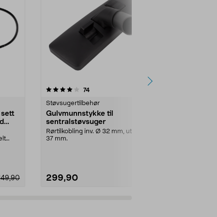
4.0 av 5 stjerner
anmeldelser
4.0
74
1
Støvsugertilbehør
Støvsugertilb
sett
Gulvmunnstykke til
Gulvmunnst
d
sentralstøvsuger
SilentClea
Rørtilkobling inv. Ø 32 mm, utv. Ø
Kombimunnsty
lt
37 mm.
støvsuger. U
r...
som passer båd
299,90
299,90
149,90