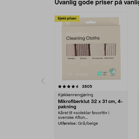
Uvanlig gode priser på vanli
Sjekk prisen
5av 5 stjerner
4.5av 5 stjerner
anmeldelser
3805
Kjøkkenrengjøring
Mikrofiberklut 32 x 31 cm, 4-
pakning
Kåret til «soleklar favoritt» i
svenske Afton...
Utførelse:
Grå/beige