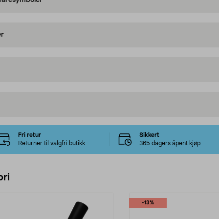
 faresymboler
er
Fri retur
Sikkert
Returner til valgfri butikk
365 dagers åpent kjøp
ri
-13%