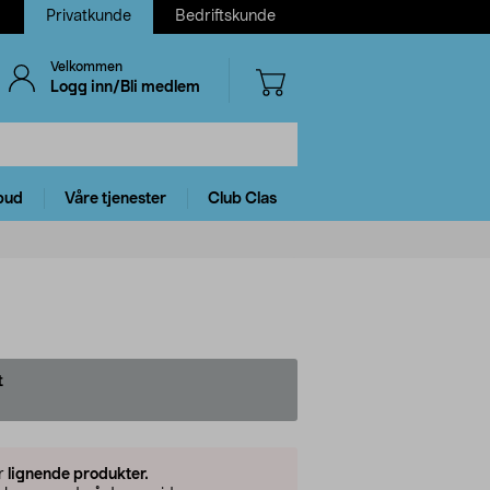
Privatkunde
Bedriftskunde
Velkommen
Logg inn/Bli medlem
bud
Våre tjenester
Club Clas
t
er
lignende produkter.