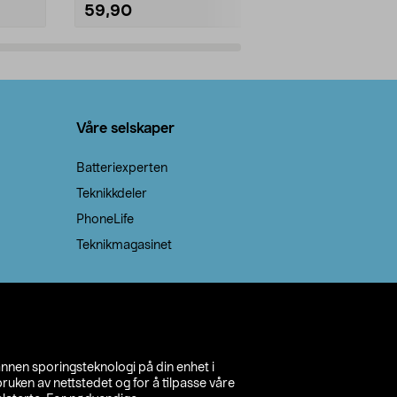
59,90
69,90
Legg i handlekurv
Legg 
Våre selskaper
Batteriexperten
Teknikkdeler
PhoneLife
Teknikmagasinet
annen sporingsteknologi på din enhet i
ruken av nettstedet og for å tilpasse våre