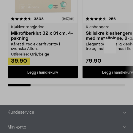
4.5av 5 stjerner
anmeldelser
4.5av 5 stjerner
anmeldels
3808
256
(9,97/stk)
Kjøkkenrengjøring
Kleshengere
Mikrofiberklut 32 x 31 cm, 4-
Sklisikre kleshengere 
pakning
med metallpinne, 8-p
Kåret til «soleklar favoritt» i
Elegant og skikkelig kles
-
svenske Afton...
tre og metall – finnes i fle
Kleshe...
Utførelse:
Grå/beige
39,90
79,90
Legg i handlekurv
Legg i handlekurv
Bunntekst
Kundeservice
Min konto