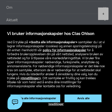
Om
Product
+
quantity
Aktuelt
Våre selskaper
Vi bruker informasjonskapsler hos Clas Ohlson
Ved å trykke på
«Godta alle informasjonskapsler»
samtykker du i at vi
Finn din butikk
lagrer informasjonskapsler (cookies) og annen sporingsteknologi på
din enhet i henhold til vår
policy for informasjonskapsler
for å
forbedre brukeropplevelsen din på vårt nettsted, analysere bruken av
SE
NO
FI
nettstedet og for å tilpasse våre markedsføringstiltak. Vi bruker fire
typer informasjonskapsler: nødvendige, funksjonelle, analytiske og
annonserelaterte. For nødvendige informasjonskapsler er det ikke noe
krav om samtykke, ettersom de er nødvendige for at nettstedet skal
fungere. Hvis du istedenfor ønsker å skreddersy dine valg, kan du
trykke på
«Innstillinger»
. Ditt samtykke er frivillig og kan trekkes
tilbake når som helst ved å endre dine innstillinger for
informasjonskapsler eller kontakte oss for veiledning.
Privacy statement
Medlemsvilkår
Kjøpsvilkår
For bedrifter
Endre til priser ekskl. moms
Godta alle informasjonskapsler
Avvis alle
Legg i handlekurv
(1)
Innstillinger