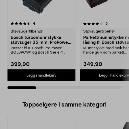
4.0av 5 stjerner
anmeldelser
4.0av 5 stjerner
anmeldelser
4
5
Støvsugertilbehør
Støvsugertilbehør
Bosch turbomunnstykke
Parkettmunnstykke 
støvsuger 35 mm, ProPower
låsing til Bosch støvs
m.fl.
Passer bl.a. Bosch ProPower
Munnstykke med myk børst
BGL6POW1 og Bosch Serie 4
harde gulv som parkett.
BGS21POW2. Turbomunnstykke...
Munnstykket er utstyrt med
399,90
349,90
Legg i handlekurv
Legg i handlekurv
Toppselgere i samme kategori