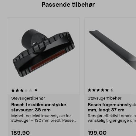
Passende tilbehør
5.0av 5 stjerner
anmeldelser
5.0av 5 stjerner
anmeldelser
4
2
Støvsugertilbehør
Støvsugertilbehør
Bosch tekstilmunnstykke
Bosch fugemunnstyk
støvsuger, 35 mm
mm, langt 37 cm
Møbel- og tekstilmunnstykke for
Rengjør effektivt i smale 
støvsuger – 130 mm bredt. Passer
vanskelig tilgjengelige om
til Bosch-støvs...
Bosch fugemunnstyk...
189,90
199,00