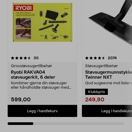
4.5 av 5 stjerner
anmeldelser
4.0 av 5 stjerner
anmeldel
30
2074
Grovstøvsugertilbehør
Støvsugertilbehør
Ryobi RAKVA04
Støvsugermunnstykk
støvsugerkit, 6 deler
Twinner NXT
Kombiner gjerne din støvsuger
God sugeevne mot lister o
eller håndholdte støvsuger med
hjørner. Støvsugermunns
Klubbpris
skaft og munnstykke...
som fungerer på har...
249,90
599,00
Legg i handlekurv
Legg i handlekurv