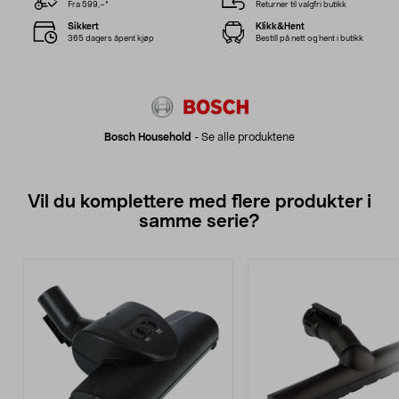
Fra 599,–*
Returner til valgfri butikk
Sikkert
Klikk&Hent
365 dagers åpent kjøp
Bestill på nett og hent i butikk
Bosch Household
-
Se alle produktene
Vil du komplettere med flere produkter i
samme serie?