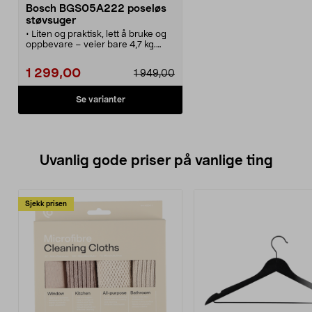
Bosch BGS05A222 poseløs
støvsuger
• Liten og praktisk, lett å bruke og
oppbevare – veier bare 4,7 kg.
• Bosch BGS05A222 – en
støvsuger uten støvsugerpose.
1 299,00
1 949,00
• Teleskoprør med regulerbar
rekkevidde.
• Aksjonsradius: 9 meter.
Se varianter
• Allergivennlig – vaskbart HEPA-
filter.
Uvanlig gode priser på vanlige ting
Sjekk prisen