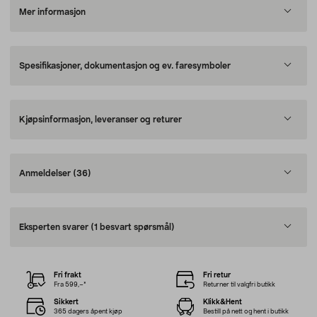
Mer informasjon
Spesifikasjoner, dokumentasjon og ev. faresymboler
Kjøpsinformasjon, leveranser og returer
Anmeldelser
(36)
Eksperten svarer
(1 besvart spørsmål)
Fri frakt
Fri retur
Fra 599,–*
Returner til valgfri butikk
Sikkert
Klikk&Hent
365 dagers åpent kjøp
Bestill på nett og hent i butikk