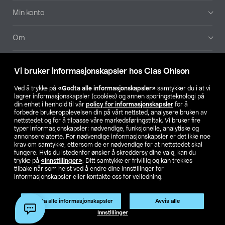
Min konto
Om
Aktuelt
Vi bruker informasjonskapsler hos Clas Ohlson
Våre selskaper
Ved å trykke på
«Godta alle informasjonskapsler»
samtykker du i at vi
lagrer informasjonskapsler (cookies) og annen sporingsteknologi på
din enhet i henhold til vår
policy for informasjonskapsler
for å
Finn din butikk
forbedre brukeropplevelsen din på vårt nettsted, analysere bruken av
nettstedet og for å tilpasse våre markedsføringstiltak. Vi bruker fire
typer informasjonskapsler: nødvendige, funksjonelle, analytiske og
annonserelaterte. For nødvendige informasjonskapsler er det ikke noe
SE
NO
FI
krav om samtykke, ettersom de er nødvendige for at nettstedet skal
fungere. Hvis du istedenfor ønsker å skreddersy dine valg, kan du
trykke på
«Innstillinger»
. Ditt samtykke er frivillig og kan trekkes
tilbake når som helst ved å endre dine innstillinger for
informasjonskapsler eller kontakte oss for veiledning.
Godta alle informasjonskapsler
Avvis alle
Privacy statement
Medlemsvilkår
Kjøpsvilkår
For bedrifter
Innstillinger
Endre til priser ekskl. moms