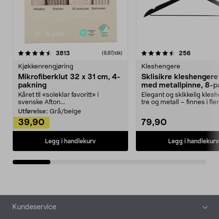
4.5av 5 stjerner
anmeldelser
4.5av 5 stjerner
anmeldels
3813
256
(9,97/stk)
Kjøkkenrengjøring
Kleshengere
Mikrofiberklut 32 x 31 cm, 4-
Sklisikre kleshengere 
pakning
med metallpinne, 8-p
Kåret til «soleklar favoritt» i
Elegant og skikkelig kles
svenske Afton...
tre og metall – finnes i fle
Kleshe...
Utførelse:
Grå/beige
39,90
79,90
Legg i handlekurv
Legg i handlekurv
Bunntekst
Kundeservice