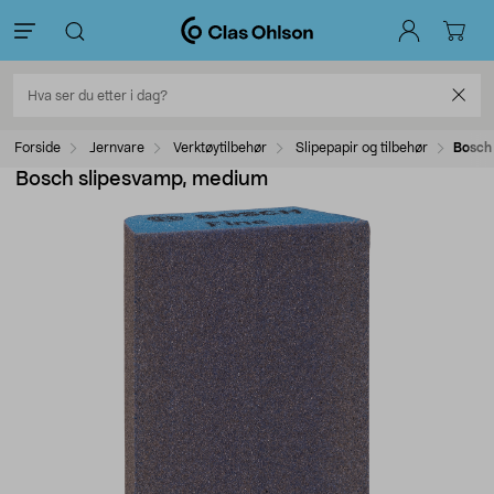
Forside
Jernvare
Verktøytilbehør
Slipepapir og tilbehør
Bosch
Bosch slipesvamp, medium