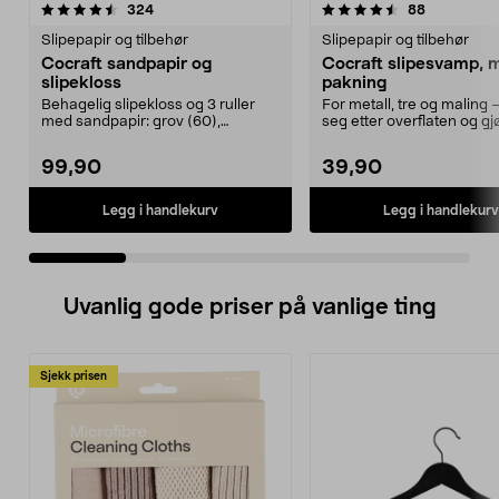
4.5 av 5 stjerner
anmeldelser
4.5 av 5 stjerner
anmeldelse
324
88
Slipepapir og tilbehør
Slipepapir og tilbehør
Cocraft sandpapir og
Cocraft slipesvamp, 
slipekloss
pakning
Behagelig slipekloss og 3 ruller
For metall, tre og maling 
med sandpapir: grov (60),
seg etter overflaten og gj
medium (120) og fin (...
enkelt å sli...
99,90
39,90
Legg i handlekurv
Legg i handlekurv
Uvanlig gode priser på vanlige ting
Sjekk prisen