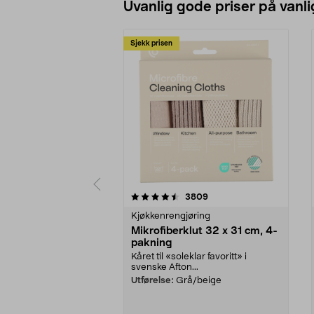
Uvanlig gode priser på vanli
Sjekk prisen
5av 5 stjerner
4.5av 5 stjerner
anmeldelser
3809
Kjøkkenrengjøring
Mikrofiberklut 32 x 31 cm, 4-
pakning
Kåret til «soleklar favoritt» i
svenske Afton...
Utførelse:
Grå/beige