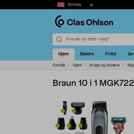
Select
Norway
market
Hjem
Elektro
Fritid
Je
Forside
Hjem
Kropp og velvære
Skj
Braun 10 i 1 MGK7221