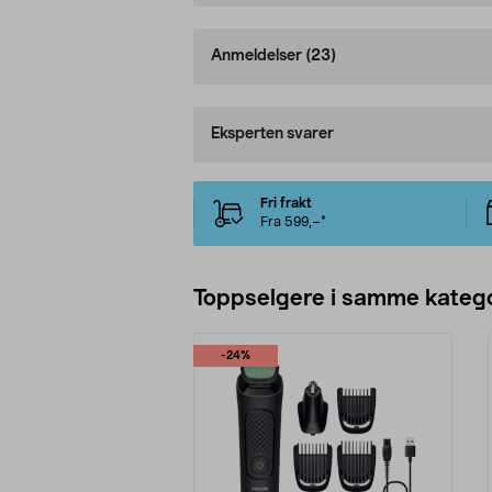
Anmeldelser
(23)
Eksperten svarer
Fri frakt
Fra 599,–*
Toppselgere i samme katego
-24%