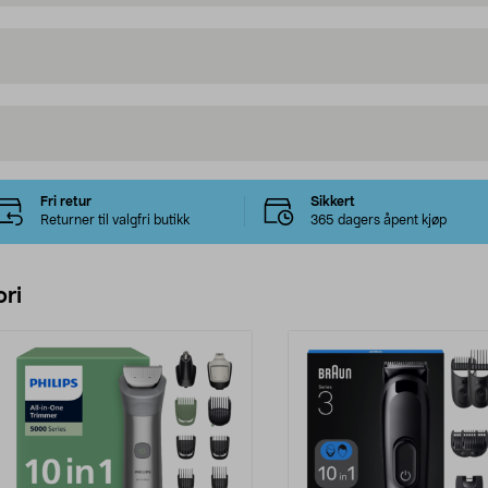
Fri retur
Sikkert
Returner til valgfri butikk
365 dagers åpent kjøp
ri