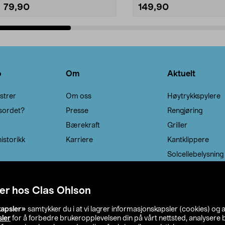
79,90
149,90
Legg i handlekurv
Legg i handlekurv
o
Om
Aktuelt
strer
Om oss
Høytrykkspylere
sordet?
Presse
Rengjøring
Bærekraft
Griller
istorikk
Karriere
Kantklippere
Solcellebelysning
er hos Clas Ohlson
kapsler»
samtykker du i at vi lagrer informasjonskapsler (cookies) og 
sler
for å forbedre brukeropplevelsen din på vårt nettsted, analysere b