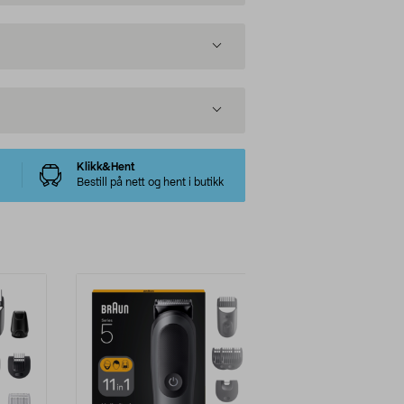
Klikk&Hent
Bestill på nett og hent i butikk