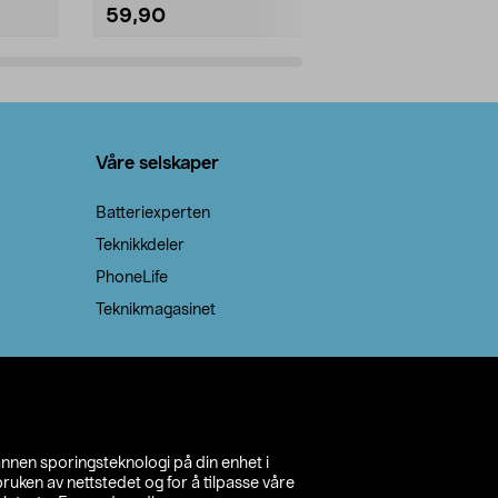
59,90
69,90
Legg i handlekurv
Legg 
Våre selskaper
Batteriexperten
Teknikkdeler
PhoneLife
Teknikmagasinet
annen sporingsteknologi på din enhet i
ruken av nettstedet og for å tilpasse våre