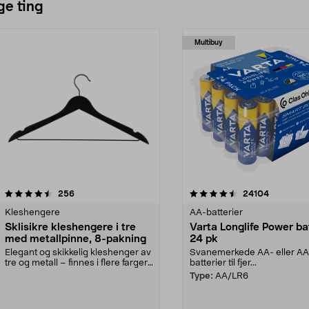
ge ting
Multibuy
4.5av 5 stjerner
anmeldelser
4.5av 5 stjerner
anmeldels
256
24104
Kleshengere
AA-batterier
Sklisikre kleshengere i tre
Varta Longlife Power ba
med metallpinne, 8-pakning
24 pk
Elegant og skikkelig kleshenger av
Svanemerkede AA- eller A
tre og metall – finnes i flere farger.
batterier til fjer...
Kleshe...
Type:
AA/LR6