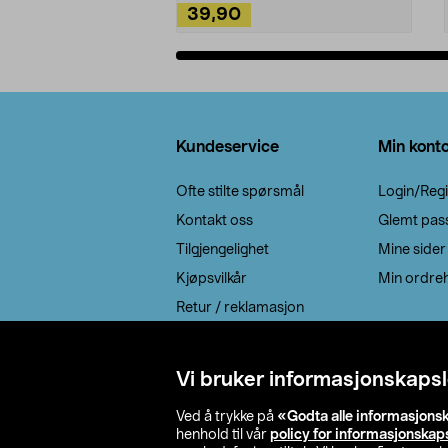
39,90
Legg i handlekurv
Bunntekst
Kundeservice
Min kont
Ofte stilte spørsmål
Login/Regi
Kontakt oss
Glemt pas
Tilgjengelighet
Mine sider
Kjøpsvilkår
Min ordreh
Retur / reklamasjon
EE-avfall
Cookie policy
Vi bruker informasjonskapsl
Leveringsalternativ
Ved å trykke på
«Godta alle informasjons
henhold til vår
policy for informasjonskap