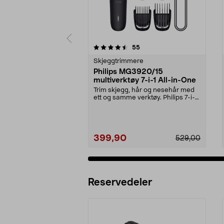
5 av 5 stjerner
4.0 av 5 stjerner
anmeldelser
55
Skjeggtrimmere
Philips MG3920/15
multiverktøy 7-i-1 All-in-One
Trim skjegg, hår og nesehår med
ett og samme verktøy. Philips 7-i-1-
trimmer med ...
399,90
529,00
Reservedeler