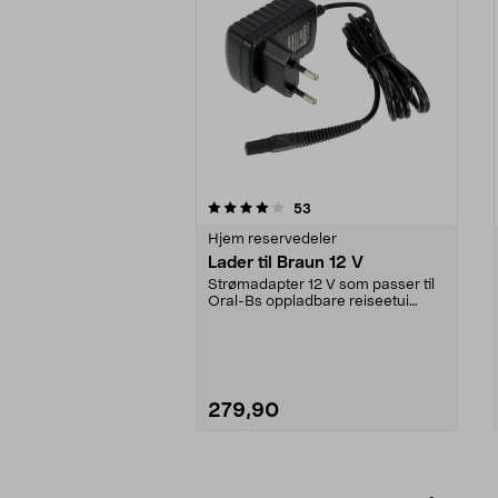
0av 5 stjerner
4.5av 5 stjerner
anmeldelser
53
Hjem reservedeler
Lader til Braun 12 V
Strømadapter 12 V som passer til
Oral-Bs oppladbare reiseetui
samt en mengde Bra...
279,90
Legg i handlekurv