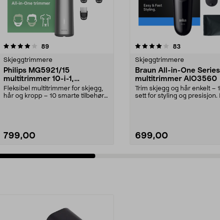
4.0 av 5 stjerner
anmeldelser
4.0 av 5 stjerner
anmeldelser
89
83
Skjeggtrimmere
Skjeggtrimmere
Philips MG5921/15
Braun All-in-One Series
multitrimmer 10-i-1,
multitrimmer AIO3560
batteridrevet
Fleksibel multitrimmer for skjegg,
Trim skjegg og hår enkelt – 1
hår og kropp – 10 smarte tilbehør.
sett for styling og presisjon
Philips 10...
All-in-O...
799,00
699,00