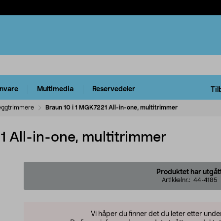
rnvare
Multimedia
Reservedeler
Til
eggtrimmere
Braun 10 i 1 MGK7221 All-in-one, multitrimmer
 All-in-one, multitrimmer
Produktet har utgåt
Artikkelnr.:
44-4185
Vi håper du finner det du leter etter und