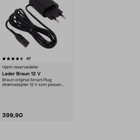
anmeldelser
47
Hjem reservedeler
Lader Braun 12 V
Braun original Smart Plug
strømadapter 12 V som passer
Oral-Bs oppladbare resief...
399,90
Legg i handlekurv