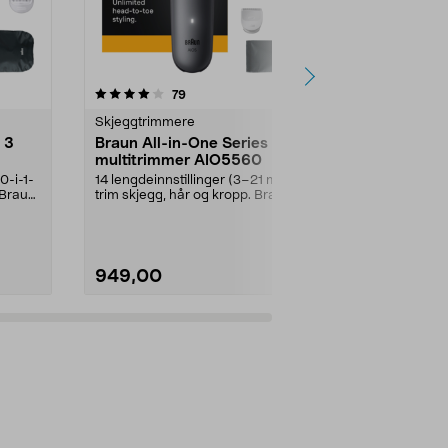
5.0 av 5 stjerner
anmeldelser
79
4
0.0
Skjeggtrimmere
Skjeggtrimm
 3
Braun All-in-One Series 5
Philips MG
multitrimmer AIO5560
multitrimmer
batteridrev
0-i-1-
14 lengdeinnstillinger (3–21 mm) –
Trim skjegg, 
. Braun
trim skjegg, hår og kropp. Braun
med én og sa
All-in-One S...
Philips MG7951
949,00
1199,00