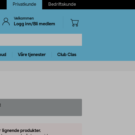
Privatkunde
Bedriftskunde
Velkommen
Logg inn/Bli medlem
bud
Våre tjenester
Club Clas
t
er
lignende produkter.