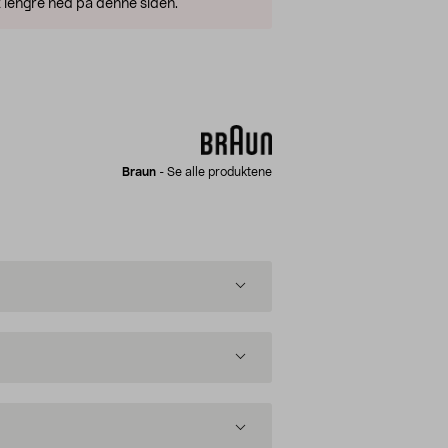
 lengre ned på denne siden.
Braun
-
Se alle produktene