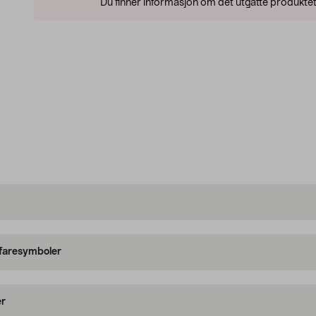
Du finner informasjon om det utgåtte produktet
 faresymboler
er