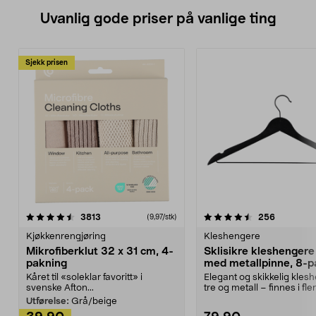
Uvanlig gode priser på vanlige ting
Sjekk prisen
4.5av 5 stjerner
anmeldelser
4.5av 5 stjerner
anmeldels
3813
256
(9,97/stk)
Kjøkkenrengjøring
Kleshengere
Mikrofiberklut 32 x 31 cm, 4-
Sklisikre kleshengere 
pakning
med metallpinne, 8-p
Kåret til «soleklar favoritt» i
Elegant og skikkelig kles
svenske Afton...
tre og metall – finnes i fle
Kleshe...
Utførelse:
Grå/beige