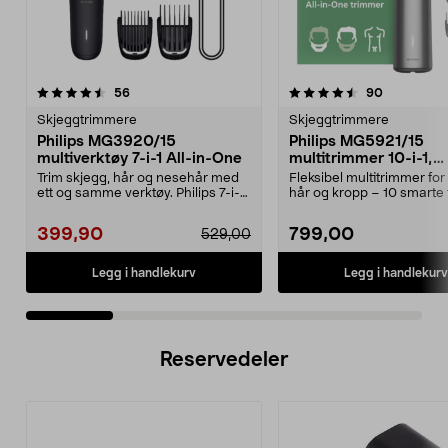
4.5 av 5 stjerner
anmeldelser
4.0 av 5 stjerner
anmeldelse
56
90
Skjeggtrimmere
Skjeggtrimmere
Philips MG3920/15
Philips MG5921/15
multiverktøy 7-i-1 All-in-One
multitrimmer 10-i-1,
batteridrevet
Trim skjegg, hår og nesehår med
Fleksibel multitrimmer for
ett og samme verktøy. Philips 7-i-1-
hår og kropp – 10 smarte t
trimmer med ...
Philips 10...
399,90
799,00
529,00
Legg i handlekurv
Legg i handlekurv
Reservedeler