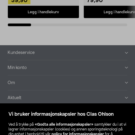
39,90
79,90
Legg i handlekurv
Legg i handlekurv
Bunntekst
Kundeservice
Min konto
Om
Aktuelt
Våre selskaper
Vi bruker informasjonskapsler hos Clas Ohlson
Ved å trykke på
«Godta alle informasjonskapsler»
samtykker du i at vi
Finn din butikk
lagrer informasjonskapsler (cookies) og annen sporingsteknologi på
din enhet i henhold til vår
policy for informasjonskapsler
for å