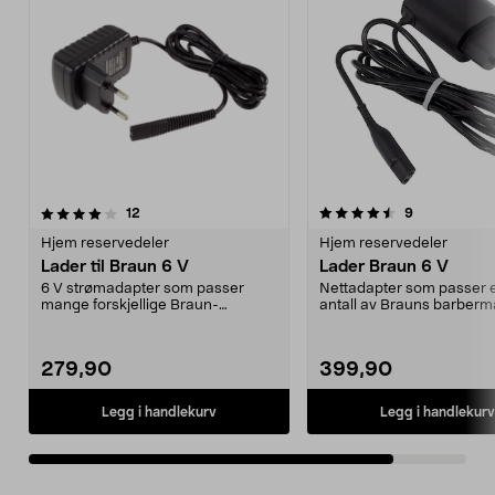
4.5av 5 stjerner
anmeldelser
anmeldelser
12
9
Hjem reservedeler
Hjem reservedeler
Lader til Braun 6 V
Lader Braun 6 V
6 V strømadapter som passer
Nettadapter som passer et
mange forskjellige Braun-
antall av Brauns barberm
apparater, som barbermaskin...
Series 5, Conto...
279,90
399,90
Legg i handlekurv
Legg i handlekurv