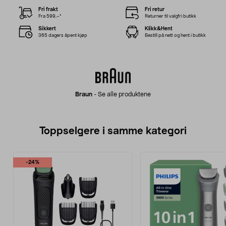
Fri frakt
Fri retur
Fra 599,–*
Returner til valgfri butikk
Sikkert
Klikk&Hent
365 dagers åpent kjøp
Bestill på nett og hent i butikk
Braun
-
Se alle produktene
Toppselgere i samme kategori
-24%