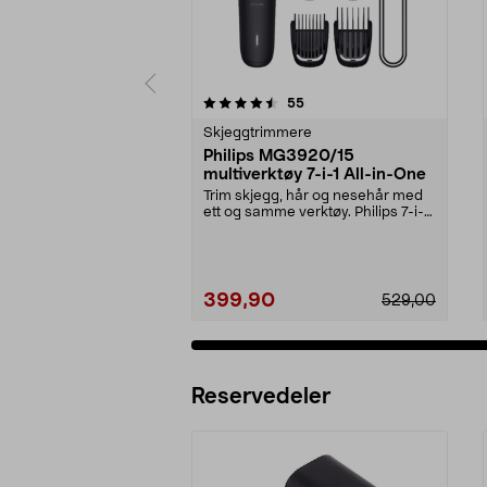
5 av 5 stjerner
4.0 av 5 stjerner
anmeldelser
55
Skjeggtrimmere
Philips MG3920/15
multiverktøy 7-i-1 All-in-One
Trim skjegg, hår og nesehår med
ett og samme verktøy. Philips 7-i-1-
trimmer med ...
399,90
529,00
Reservedeler