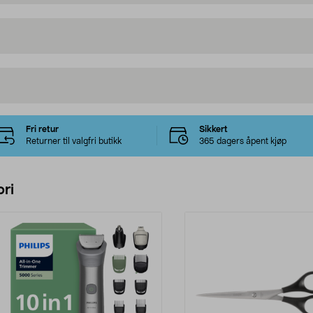
Fri retur
Sikkert
Returner til valgfri butikk
365 dagers åpent kjøp
ri