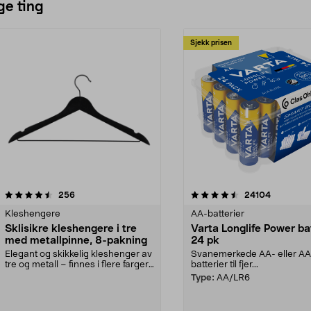
ge ting
Sjekk prisen
4.5av 5 stjerner
anmeldelser
4.5av 5 stjerner
anmeldels
256
24104
Kleshengere
AA-batterier
Sklisikre kleshengere i tre
Varta Longlife Power ba
med metallpinne, 8-pakning
24 pk
Elegant og skikkelig kleshenger av
Svanemerkede AA- eller A
tre og metall – finnes i flere farger.
batterier til fjer...
Kleshe...
Type:
AA/LR6