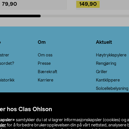
79,90
149,90
Legg i handlekurv
Legg i handlekurv
o
Om
Aktuelt
strer
Om oss
Høytrykkspylere
sordet?
Presse
Rengjøring
Bærekraft
Griller
istorikk
Karriere
Kantklippere
Solcellebelysning
er hos Clas Ohlson
kapsler»
samtykker du i at vi lagrer informasjonskapsler (cookies) og 
sler
for å forbedre brukeropplevelsen din på vårt nettsted, analysere b