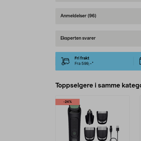
Anmeldelser
(96)
Eksperten svarer
Fri frakt
Fra 599,–*
Toppselgere i samme katego
-24%