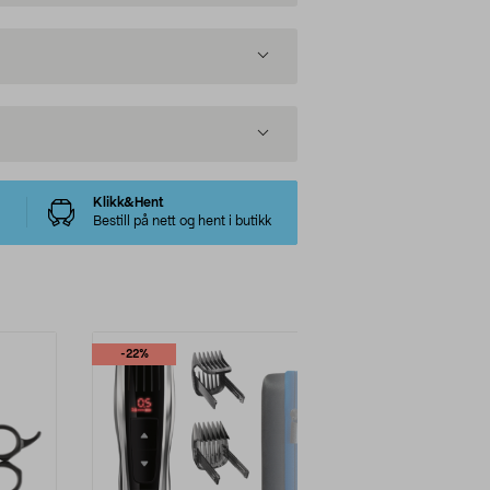
Klikk&Hent
Bestill på nett og hent i butikk
-22%
-38%