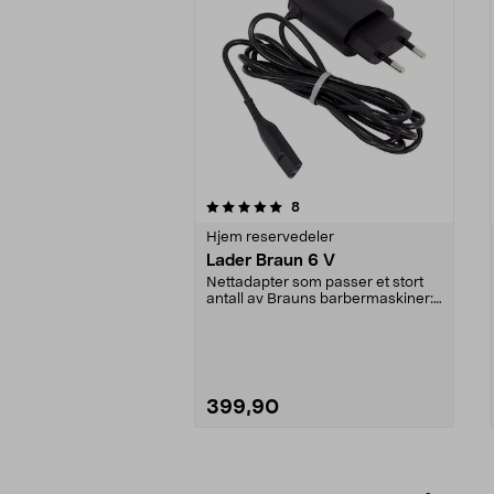
0av 5 stjerner
4.0av 5 stjerner
anmeldelser
8
Hjem reservedeler
Lader Braun 6 V
Nettadapter som passer et stort
antall av Brauns barbermaskiner:
Series 5, Conto...
399,90
Legg i handlekurv