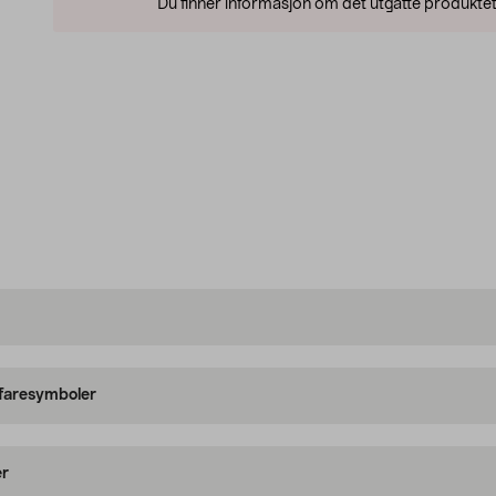
Du finner informasjon om det utgåtte produktet
 faresymboler
er