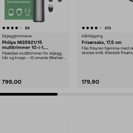
4.0 av 5 stjerner
anmeldelser
4.5 av 5 stjerner
anmeldelser
89
373
Skjeggtrimmere
Hårklipping
Philips MG5921/15
Frisørsaks, 17,5 cm
multitrimmer 10-i-1,
Fiks frisyren hjemme med re
batteridrevet
skarpe snitt. Klassisk frisør
Fleksibel multitrimmer for skjegg,
skjær av tit...
hår og kropp – 10 smarte tilbehør.
Philips 10...
799,00
179,90