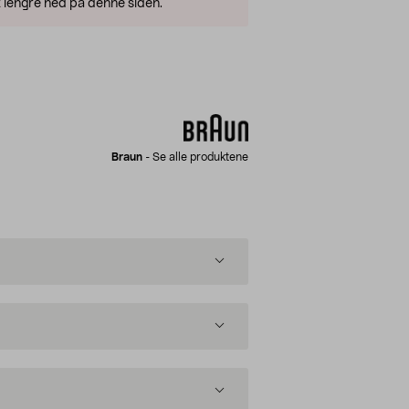
 lengre ned på denne siden.
Braun
-
Se alle produktene