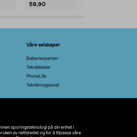
59,90
69,90
Legg i handlekurv
Legg 
Våre selskaper
Batteriexperten
Teknikkdeler
PhoneLife
Teknikmagasinet
annen sporingsteknologi på din enhet i
ruken av nettstedet og for å tilpasse våre