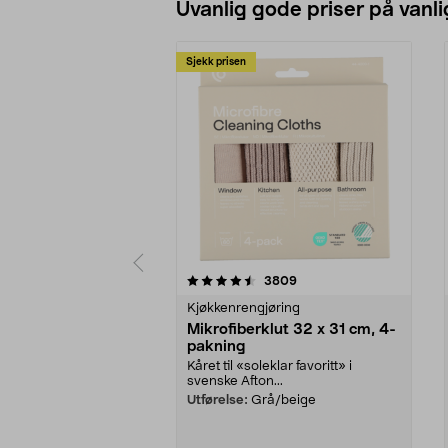
Uvanlig gode priser på vanli
Sjekk prisen
5av 5 stjerner
4.5av 5 stjerner
anmeldelser
3809
Kjøkkenrengjøring
Mikrofiberklut 32 x 31 cm, 4-
pakning
Kåret til «soleklar favoritt» i
svenske Afton...
Utførelse:
Grå/beige