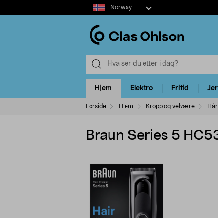
Select
Norway
market
Hjem
Elektro
Fritid
Je
Forside
Hjem
Kropp og velvære
Hår
Braun Series 5 HC5