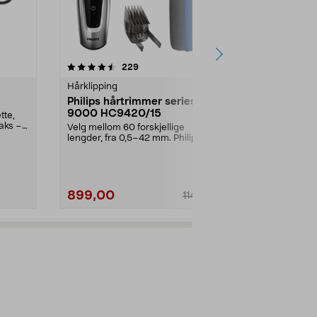
4.0 av 5 stjerner
anmeldelser
4.0
229
5
Hårklipping
Barbermaski
Philips hårtrimmer series
Braun Serie
9000 HC9420/15
skjeggtri
tte,
saks –
Velg mellom 60 forskjellige
Avansert styli
lengder, fra 0,5–42 mm. Philips
kontroll for p
hårtrimmer series 90...
Braun ...
899,00
499,00
1149,00