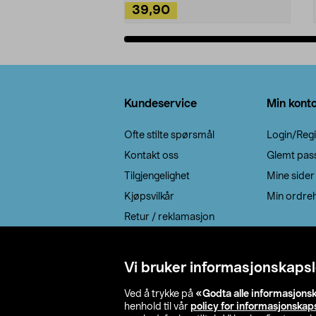
39,90
Legg i handlekurv
Bunntekst
Kundeservice
Min kont
Ofte stilte spørsmål
Login/Regi
Kontakt oss
Glemt pas
Tilgjengelighet
Mine sider
Kjøpsvilkår
Min ordreh
Retur / reklamasjon
EE-avfall
Cookie policy
Vi bruker informasjonskapsl
Leveringsalternativ
Ved å trykke på
«Godta alle informasjons
henhold til vår
policy for informasjonskap