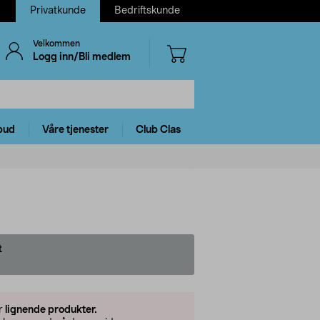
Privatkunde
Bedriftskunde
Velkommen
Logg inn/Bli medlem
bud
Våre tjenester
Club Clas
t
er
lignende produkter.