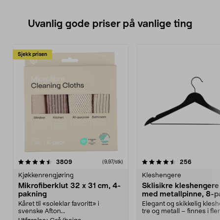
Uvanlig gode priser på vanlige ting
Sjekk prisen
4.5av 5 stjerner
anmeldelser
4.5av 5 stjerner
anmeldels
3809
256
(9,97/stk)
Kjøkkenrengjøring
Kleshengere
Mikrofiberklut 32 x 31 cm, 4-
Sklisikre kleshengere 
pakning
med metallpinne, 8-p
Kåret til «soleklar favoritt» i
Elegant og skikkelig kles
svenske Afton...
tre og metall – finnes i fle
Kleshe...