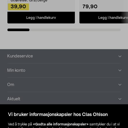
Utførelse:
Grå/beige
39,90
79,90
Legg i handlekurv
Legg i handlekurv
Bunntekst
Kundeservice
Min konto
Om
Aktuelt
Våre selskaper
Vi bruker informasjonskapsler hos Clas Ohlson
Ved å trykke på
«Godta alle informasjonskapsler»
samtykker du i at vi
Finn din butikk