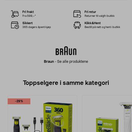
Fri frakt
Fri retur
Fra 599,–*
Returner til valgfri butikk
Sikkert
Klikk&Hent
365 dagers åpent kjøp
Bestill på nett og hent i butikk
Braun
-
Se alle produktene
Toppselgere i samme kategori
-29%