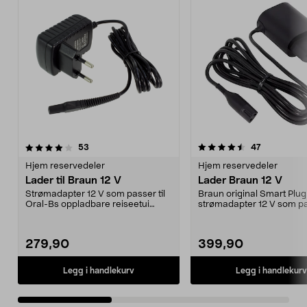
4.5av 5 stjerner
anmeldelser
4.5av 5 stjerner
anmeldelse
53
47
Hjem reservedeler
Hjem reservedeler
Lader til Braun 12 V
Lader Braun 12 V
Strømadapter 12 V som passer til
Braun original Smart Plug
Oral-Bs oppladbare reiseetui
strømadapter 12 V som p
samt en mengde Bra...
Oral-Bs oppladbare resief.
279,90
399,90
Legg i handlekurv
Legg i handlekurv