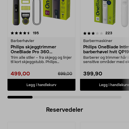
3.5 av 5 stjerner
anmeldelser
4.0 av 5 stjerner
anmeldels
195
223
Barberhøvler
Barbermaskiner
Philips skjeggtrimmer
Philips OneBlade Inti
OneBlade Pro 360
barberhøvel hvit QP1
QP6507/23
Trim alle stiler – fra skjegg og linjer
Barberer og trimmer hår i
til kort skjeggstubb. Philips
sensitive områder med ek
OneBlade P...
hudbeskyttelse. One Blade
499,00
399,90
699,00
Legg i handlekurv
Legg i handlekurv
Reservedeler