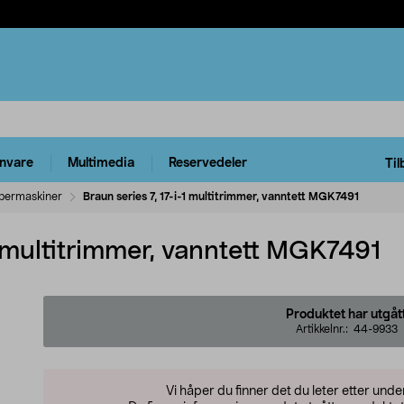
rnvare
Multimedia
Reservedeler
Til
bermaskiner
Braun series 7, 17-i-1 multitrimmer, vanntett MGK7491
-1 multitrimmer, vanntett MGK7491
Produktet har utgåt
Artikkelnr.:
44-9933
Vi håper du finner det du leter etter und