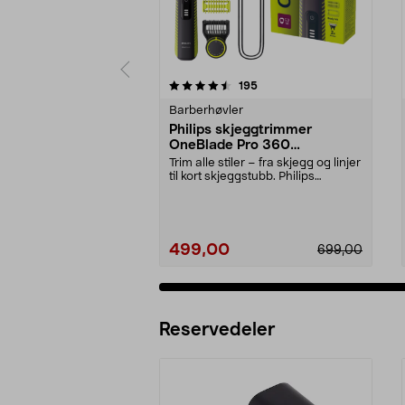
5 av 5 stjerner
3.5 av 5 stjerner
anmeldelser
195
Barberhøvler
Philips skjeggtrimmer
OneBlade Pro 360
QP6507/23
Trim alle stiler – fra skjegg og linjer
til kort skjeggstubb. Philips
OneBlade P...
499,00
699,00
Reservedeler