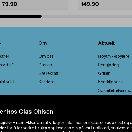
79,90
149,90
Legg i handlekurv
Legg i handlekurv
o
Om
Aktuelt
strer
Om oss
Høytrykkspylere
sordet?
Presse
Rengjøring
Bærekraft
Griller
istorikk
Karriere
Kantklippere
Solcellebelysning
er hos Clas Ohlson
kapsler»
samtykker du i at vi lagrer informasjonskapsler (cookies) og 
sler
for å forbedre brukeropplevelsen din på vårt nettsted, analysere b