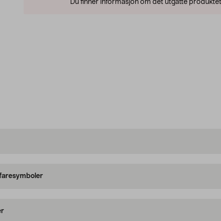
Du finner informasjon om det utgåtte produktet
 faresymboler
er