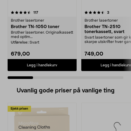
4.5 av 5 stjerner
anmeldelser
4.0 av 5 stjerner
anmeldelser
117
3
Brother lasertoner
Brother lasertoner
Brother TN-1050 toner
Brother TN-2510
tonerkassett, svart
Brother lasertoner. Originalkassett
med optim...
Svart lasertoner som gir 
skarpe utskrifter hver gan
Utførelse:
Svart
Brother TN-2510 t...
679,00
749,00
Legg i handlekurv
Legg i handlekurv
Uvanlig gode priser på vanlige ting
Sjekk prisen