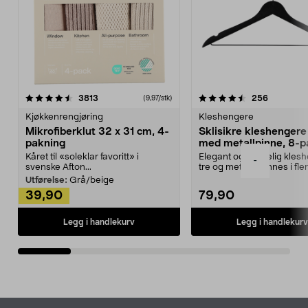
4.5av 5 stjerner
anmeldelser
4.5av 5 stjerner
anmeldels
3813
256
(9,97/stk)
Kjøkkenrengjøring
Kleshengere
Mikrofiberklut 32 x 31 cm, 4-
Sklisikre kleshengere 
pakning
med metallpinne, 8-p
Kåret til «soleklar favoritt» i
Elegant og skikkelig kles
-
svenske Afton...
tre og metall – finnes i fle
Kleshe...
Utførelse:
Grå/beige
39,90
79,90
Legg i handlekurv
Legg i handlekurv