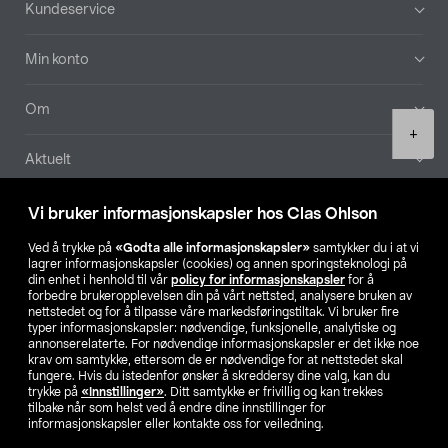
Bunntekst
Kundeservice
Min konto
Om
Product
+
quantity
Aktuelt
Våre selskaper
Vi bruker informasjonskapsler hos Clas Ohlson
Ved å trykke på
«Godta alle informasjonskapsler»
samtykker du i at vi
Finn din butikk
lagrer informasjonskapsler (cookies) og annen sporingsteknologi på
din enhet i henhold til vår
policy for informasjonskapsler
for å
forbedre brukeropplevelsen din på vårt nettsted, analysere bruken av
SE
NO
FI
nettstedet og for å tilpasse våre markedsføringstiltak. Vi bruker fire
typer informasjonskapsler: nødvendige, funksjonelle, analytiske og
annonserelaterte. For nødvendige informasjonskapsler er det ikke noe
krav om samtykke, ettersom de er nødvendige for at nettstedet skal
fungere. Hvis du istedenfor ønsker å skreddersy dine valg, kan du
trykke på
«Innstillinger»
. Ditt samtykke er frivillig og kan trekkes
tilbake når som helst ved å endre dine innstillinger for
informasjonskapsler eller kontakte oss for veiledning.
Privacy statement
Medlemsvilkår
Kjøpsvilkår
For bedrifter