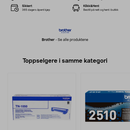
Sikkert
Klikk&Hent
365 dagers åpent kjøp
Bestill på nett og hent i butikk
Brother
-
Se alle produktene
Toppselgere i samme kategori