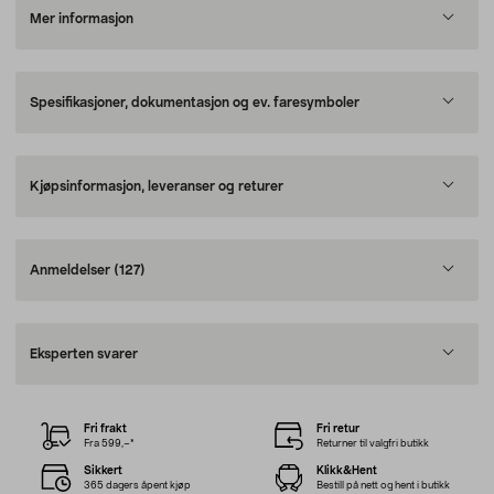
Mer informasjon
Spesifikasjoner, dokumentasjon og ev. faresymboler
Kjøpsinformasjon, leveranser og returer
Anmeldelser
(127)
Eksperten svarer
Fri frakt
Fri retur
Fra 599,–*
Returner til valgfri butikk
Sikkert
Klikk&Hent
365 dagers åpent kjøp
Bestill på nett og hent i butikk