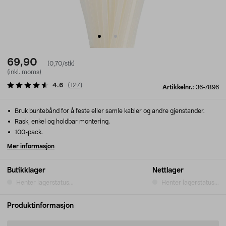
69,90
(0,70/stk)
(inkl. moms)
4.6
(
127
)
Artikkelnr.:
36-7896
Bruk buntebånd for å feste eller samle kabler og andre gjenstander.
Rask, enkel og holdbar montering.
100-pack.
Mer informasjon
Butikklager
Nettlager
Henter lagerstatus...
Henter lagerstatus...
Produktinformasjon