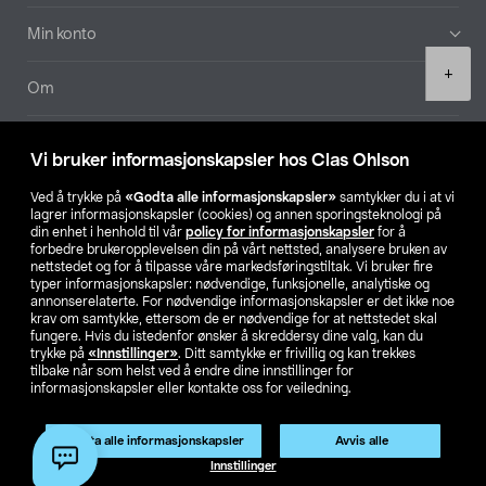
Min konto
Product
+
quantity
Om
Aktuelt
Vi bruker informasjonskapsler hos Clas Ohlson
Våre selskaper
Ved å trykke på
«Godta alle informasjonskapsler»
samtykker du i at vi
lagrer informasjonskapsler (cookies) og annen sporingsteknologi på
din enhet i henhold til vår
policy for informasjonskapsler
for å
Finn din butikk
forbedre brukeropplevelsen din på vårt nettsted, analysere bruken av
nettstedet og for å tilpasse våre markedsføringstiltak. Vi bruker fire
typer informasjonskapsler: nødvendige, funksjonelle, analytiske og
annonserelaterte. For nødvendige informasjonskapsler er det ikke noe
SE
NO
FI
krav om samtykke, ettersom de er nødvendige for at nettstedet skal
fungere. Hvis du istedenfor ønsker å skreddersy dine valg, kan du
trykke på
«Innstillinger»
. Ditt samtykke er frivillig og kan trekkes
tilbake når som helst ved å endre dine innstillinger for
informasjonskapsler eller kontakte oss for veiledning.
Godta alle informasjonskapsler
Avvis alle
Privacy statement
Medlemsvilkår
Kjøpsvilkår
For bedrifter
Legg i handlekurv
(1)
Innstillinger
Endre til priser ekskl. moms