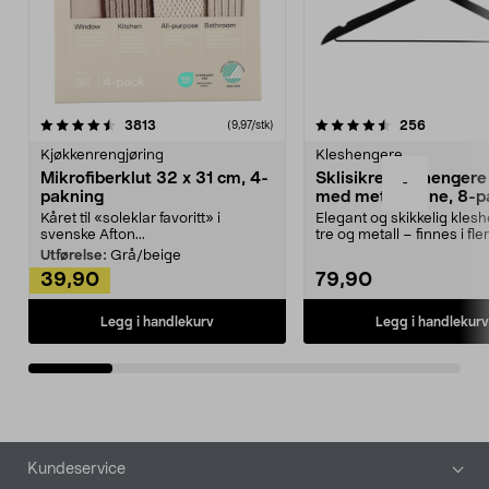
4.5av 5 stjerner
anmeldelser
4.5av 5 stjerner
anmeldels
3813
256
(9,97/stk)
Kjøkkenrengjøring
Kleshengere
Mikrofiberklut 32 x 31 cm, 4-
Sklisikre kleshengere 
-
pakning
med metallpinne, 8-p
Kåret til «soleklar favoritt» i
Elegant og skikkelig kles
svenske Afton...
tre og metall – finnes i fle
Kleshe...
Utførelse:
Grå/beige
39,90
79,90
Legg i handlekurv
Legg i handlekurv
Bunntekst
Kundeservice