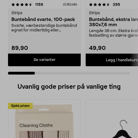
4.5 av 5 stjerner
anmeldelser
4.5 av 5 stjerner
anmeldels
1159
395
(0,90/stk)
Strips
Strips
Buntebånd svarte, 100-pack
Buntebånd, ekstra la
380x7,6 mm
Svarte, værbestandige buntebånd
egnet for midlertidig eller
Lengde 38 cm. Ekstra kraft
permanent montering ...
fastsetting av større gjen
UV-bestan...
89,90
49,90
Se varianter
Legg i handlekurv
Uvanlig gode priser på vanlige ting
Sjekk prisen