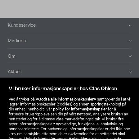
Bunntekst
Kundeservice
Min konto
Om
Aktuelt
Våre selskaper
Vi bruker informasjonskapsler hos Clas Ohlson
Ved å trykke på
«Godta alle informasjonskapsler»
samtykker du i at vi
Finn din butikk
lagrer informasjonskapsler (cookies) og annen sporingsteknologi på
din enhet i henhold til vår
policy for informasjonskapsler
for å
forbedre brukeropplevelsen din på vårt nettsted, analysere bruken av
SE
NO
FI
nettstedet og for å tilpasse våre markedsføringstiltak. Vi bruker fire
typer informasjonskapsler: nødvendige, funksjonelle, analytiske og
annonserelaterte. For nødvendige informasjonskapsler er det ikke noe
krav om samtykke, ettersom de er nødvendige for at nettstedet skal