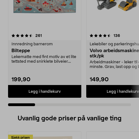
4.5 av 5 stjerner
anmeldelser
4.5 av 5 stjerner
anmeldels
261
136
Innredning barnerom
Lekebiler og parkeringsh
Bilteppe
Volvo arbeidsmaskine
stk/pk
Lekematte med fint motiv av et lite
tettsted med snirklete bilveier.
Arbeidmaskiner - leker til
Mykt og dei...
minste. Grav, last opp og 
passer å leke med...
199,90
149,90
Legg i handlekurv
Legg i handlekurv
Uvanlig gode priser på vanlige ting
Sjekk prisen