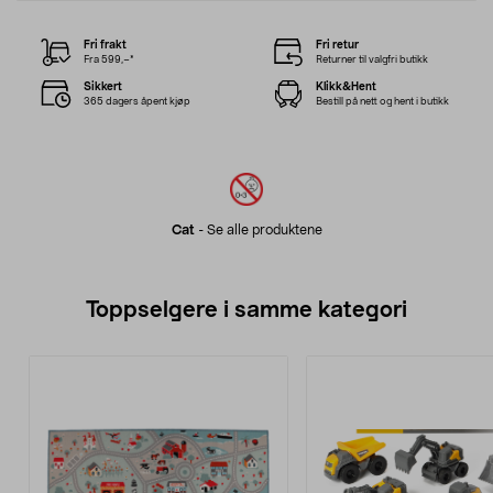
Fri frakt
Fri retur
Fra 599,–*
Returner til valgfri butikk
Sikkert
Klikk&Hent
365 dagers åpent kjøp
Bestill på nett og hent i butikk
Cat
-
Se alle produktene
Toppselgere i samme kategori