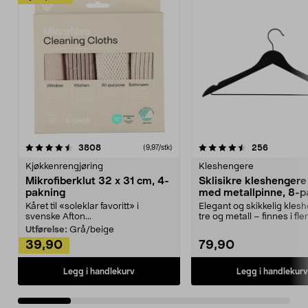
4.5av 5 stjerner
anmeldelser
4.5av 5 stjerner
anmeldels
3808
256
(9,97/stk)
Kjøkkenrengjøring
Kleshengere
Mikrofiberklut 32 x 31 cm, 4-
Sklisikre kleshengere 
pakning
med metallpinne, 8-p
Kåret til «soleklar favoritt» i
Elegant og skikkelig kles
svenske Afton...
tre og metall – finnes i fle
Kleshe...
Utførelse:
Grå/beige
39,90
79,90
Legg i handlekurv
Legg i handlekurv