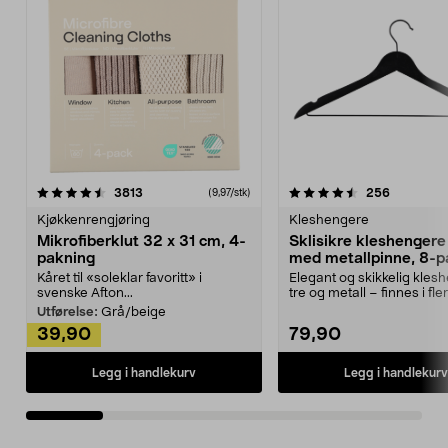
4.5av 5 stjerner
anmeldelser
4.5av 5 stjerner
anmeldels
3813
256
(9,97/stk)
Kjøkkenrengjøring
Kleshengere
Mikrofiberklut 32 x 31 cm, 4-
Sklisikre kleshengere 
pakning
med metallpinne, 8-p
Kåret til «soleklar favoritt» i
Elegant og skikkelig kles
svenske Afton...
tre og metall – finnes i fle
Kleshe...
Utførelse:
Grå/beige
39,90
79,90
Legg i handlekurv
Legg i handlekurv