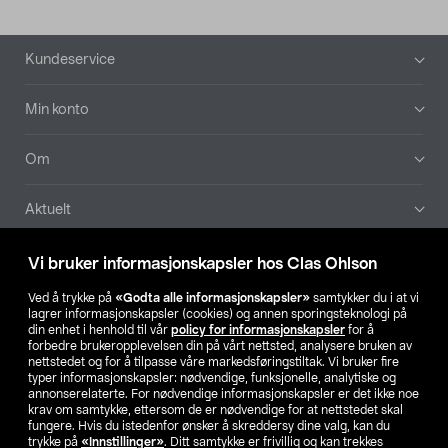
Bunntekst
Kundeservice
Min konto
Om
Aktuelt
Våre selskaper
Vi bruker informasjonskapsler hos Clas Ohlson
Ved å trykke på
«Godta alle informasjonskapsler»
samtykker du i at vi
Finn din butikk
lagrer informasjonskapsler (cookies) og annen sporingsteknologi på
din enhet i henhold til vår
policy for informasjonskapsler
for å
forbedre brukeropplevelsen din på vårt nettsted, analysere bruken av
SE
NO
FI
nettstedet og for å tilpasse våre markedsføringstiltak. Vi bruker fire
typer informasjonskapsler: nødvendige, funksjonelle, analytiske og
annonserelaterte. For nødvendige informasjonskapsler er det ikke noe
krav om samtykke, ettersom de er nødvendige for at nettstedet skal
fungere. Hvis du istedenfor ønsker å skreddersy dine valg, kan du
trykke på
«Innstillinger»
. Ditt samtykke er frivillig og kan trekkes