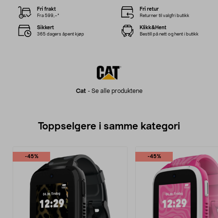
Fri frakt
Fri retur
Fra 599,–*
Returner til valgfri butikk
Sikkert
Klikk&Hent
365 dagers åpent kjøp
Bestill på nett og hent i butikk
Cat
-
Se alle produktene
Toppselgere i samme kategori
-45%
-45%