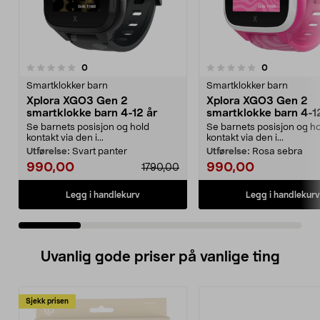
anmeldelser
anmeldelser
0
0
0.0 av 5 stjerner
0.0 av 5 stjerner
Smartklokker barn
Smartklokker barn
Xplora XGO3 Gen 2
Xplora XGO3 Gen 2
smartklokke barn 4-12 år
smartklokke barn 4-1
Se barnets posisjon og hold
Se barnets posisjon og h
kontakt via den i...
kontakt via den i...
Utførelse:
Svart panter
Utførelse:
Rosa sebra
990,00
990,00
1790,00
Legg i handlekurv
Legg i handlekurv
Uvanlig gode priser på vanlige ting
Sjekk prisen