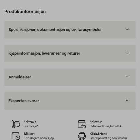
Produktinformasjon
Spesifikasjoner, dokumentasjon og ev. faresymboler
Kjøpsinformasjon, leveranser og returer
Anmeldelser
Eksperten svarer
Fri frakt
Fri retur
Fra 599,–*
Returner til valgfri butikk
Sikkert
Klikk&Hent
365 dagers åpent kjøp
Bestill på nett og hent i butikk