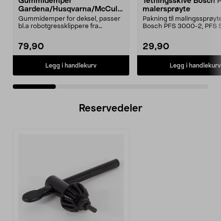
Gummidemper
Tetningsskive Bosch 
Gardena/Husqvarna/McCullo
malersprøyte
ch/Flymo
Gummidemper for deksel, passer
Pakning til malingssprøyt
bl.a robotgressklippere fra
Bosch PFS 3000-2, PFS 
Gardena, Flymo og McC...
og PFS 7000.
79,90
29,90
Legg i handlekurv
Legg i handlekurv
Reservedeler