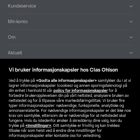
Bunntekst
Kundeservice
Min konto
Om
Aktuelt
Våre selskaper
Vi bruker informasjonskapsler hos Clas Ohlson
Ved å trykke på
«Godta alle informasjonskapsler»
samtykker du i at vi
Finn din butikk
lagrer informasjonskapsler (cookies) og annen sporingsteknologi på
din enhet i henhold til vår
policy for informasjonskapsler
for å
forbedre brukeropplevelsen din på vårt nettsted, analysere bruken av
SE
NO
FI
nettstedet og for å tilpasse våre markedsføringstiltak. Vi bruker fire
typer informasjonskapsler: nødvendige, funksjonelle, analytiske og
annonserelaterte. For nødvendige informasjonskapsler er det ikke noe
krav om samtykke, ettersom de er nødvendige for at nettstedet skal
fungere. Hvis du istedenfor ønsker å skreddersy dine valg, kan du
trykke på
«Innstillinger»
. Ditt samtykke er frivillig og kan trekkes
tilbake når som helst ved å endre dine innstillinger for
informasjonskapsler eller kontakte oss for veiledning.
Privacy statement
Medlemsvilkår
Kjøpsvilkår
For bedrifter