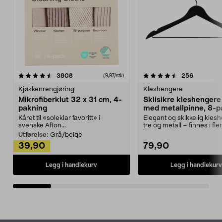
4.5av 5 stjerner
anmeldelser
4.5av 5 stjerner
anmeldels
3808
256
(9,97/stk)
Kjøkkenrengjøring
Kleshengere
Mikrofiberklut 32 x 31 cm, 4-
Sklisikre kleshengere 
pakning
med metallpinne, 8-p
Kåret til «soleklar favoritt» i
Elegant og skikkelig kles
svenske Afton...
tre og metall – finnes i fle
Kleshe...
Utførelse:
Grå/beige
39,90
79,90
Legg i handlekurv
Legg i handlekurv