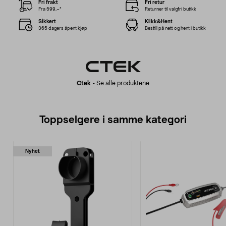
Fri frakt
Fri retur
Fra 599,–*
Returner til valgfri butikk
Sikkert
Klikk&Hent
365 dagers åpent kjøp
Bestill på nett og hent i butikk
Ctek
-
Se alle produktene
Toppselgere i samme kategori
Nyhet