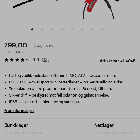
799,00
(799,00/stk)
(inkl. moms)
4.4
(
12
)
Artikkelnr.:
41-4045
Lad og vedlikeholdslad batterier til MC, ATV, snøscooter m.m.
CTEK CT5 Powersport 12 V batterilader – brukervennlig og sikker.
Tre helautomatiske programmer: Normal, Recond, Lithium.
Sikker drift – beskyttet mot feil polaritet og gnistdannelse.
IP65-klassifisert – tåler støv og vannsprut.
Mer informasjon
Butikklager
Nettlager
Henter lagerstatus...
Henter lagerstatus...