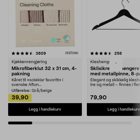
4.5av 5 stjerner
anmeldelser
4.5av 5 stjerner
anmeldels
3809
256
(9,97/stk)
Kjøkkenrengjøring
Kleshengere
-
Mikrofiberklut 32 x 31 cm, 4-
Sklisikre kleshengere 
pakning
med metallpinne, 8-p
Kåret til «soleklar favoritt» i
Elegant og skikkelig kles
svenske Afton...
tre og metall – finnes i fle
Kleshe...
Utførelse:
Grå/beige
39,90
79,90
Legg i handlekurv
Legg i handlekurv