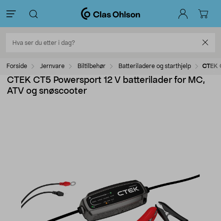
Forside
Jernvare
Biltilbehør
Batteriladere og starthjelp
CTEK C
CTEK CT5 Powersport 12 V batterilader for MC,
ATV og snøscooter