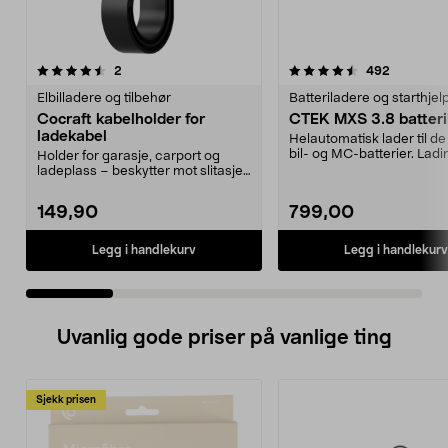
4.5 av 5 stjerner
anmeldelser
5.0 av 5 stjerner
anmeldels
2
492
Elbilladere og tilbehør
Batteriladere og starthjel
Cocraft kabelholder for
CTEK MXS 3.8 batteri
ladekabel
Helautomatisk lader til de 
bil- og MC-batterier. Ladin
Holder for garasje, carport og
trinn for b...
ladeplass – beskytter mot slitasje
og smuss. Cocr...
149,90
799,00
Legg i handlekurv
Legg i handlekurv
Uvanlig gode priser på vanlige ting
Sjekk prisen