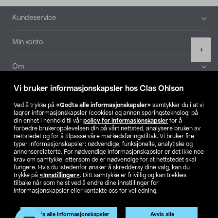
Bunntekst
Kundeservice
Min konto
Product
+
quantity
Om
Vi bruker informasjonskapsler hos Clas Ohlson
Aktuelt
Ved å trykke på
«Godta alle informasjonskapsler»
samtykker du i at vi
lagrer informasjonskapsler (cookies) og annen sporingsteknologi på
Våre selskaper
din enhet i henhold til vår
policy for informasjonskapsler
for å
forbedre brukeropplevelsen din på vårt nettsted, analysere bruken av
nettstedet og for å tilpasse våre markedsføringstiltak. Vi bruker fire
Finn din butikk
typer informasjonskapsler: nødvendige, funksjonelle, analytiske og
annonserelaterte. For nødvendige informasjonskapsler er det ikke noe
krav om samtykke, ettersom de er nødvendige for at nettstedet skal
SE
NO
FI
fungere. Hvis du istedenfor ønsker å skreddersy dine valg, kan du
trykke på
«Innstillinger»
. Ditt samtykke er frivillig og kan trekkes
tilbake når som helst ved å endre dine innstillinger for
informasjonskapsler eller kontakte oss for veiledning.
Godta alle informasjonskapsler
Avvis alle