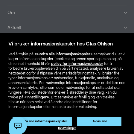
Om
Aktuelt
Våre selskaper
Vi bruker informasjonskapsler hos Clas Ohlson
Ved å trykke på
«Godta alle informasjonskapsler»
samtykker du i at vi
Finn din butikk
lagrer informasjonskapsler (cookies) og annen sporingsteknologi på
din enhet i henhold til vår
policy for informasjonskapsler
for å
forbedre brukeropplevelsen din på vårt nettsted, analysere bruken av
SE
NO
FI
nettstedet og for å tilpasse våre markedsføringstiltak. Vi bruker fire
typer informasjonskapsler: nødvendige, funksjonelle, analytiske og
annonserelaterte. For nødvendige informasjonskapsler er det ikke noe
krav om samtykke, ettersom de er nødvendige for at nettstedet skal
fungere. Hvis du istedenfor ønsker å skreddersy dine valg, kan du
trykke på
«Innstillinger»
. Ditt samtykke er frivillig og kan trekkes
tilbake når som helst ved å endre dine innstillinger for
informasjonskapsler eller kontakte oss for veiledning.
Privacy statement
Medlemsvilkår
Kjøpsvilkår
For bedrifter
Endre til priser ekskl. moms
Produktet har utgått
Godta alle informasjonskapsler
Avvis alle
Artikkelnr.:
56-1165
Innstillinger