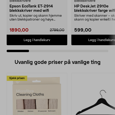
Blekkskrivere
Blekkskrivere
Epson EcoTank ET-2914
HP DeskJet 2910e
blekkskriver med wifi
blekkskriver farge wif
Skriv ut, kopier og skann hjemme
Skriver med skanner – skr
uten blekkpatroner og høye
skann og kopier enkelt i h
utskriftskostnader. ...
hjemmet. HP DeskJe...
1890,00
599,00
2799,00
Legg i handlekurv
Legg i handlekurv
Uvanlig gode priser på vanlige ting
Sjekk prisen