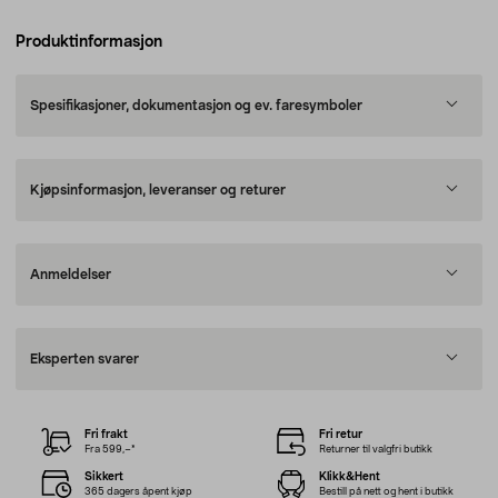
Produktinformasjon
Spesifikasjoner, dokumentasjon og ev. faresymboler
Kjøpsinformasjon, leveranser og returer
Anmeldelser
Eksperten svarer
Fri frakt
Fri retur
Fra 599,–*
Returner til valgfri butikk
Sikkert
Klikk&Hent
365 dagers åpent kjøp
Bestill på nett og hent i butikk