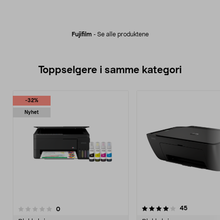
Fujifilm
-
Se alle produktene
Toppselgere i samme kategori
-32%
Nyhet
4.0 av 5 stjerner
4.5 av 5 stjerner
anmeldelse
45
anmeldelser
0