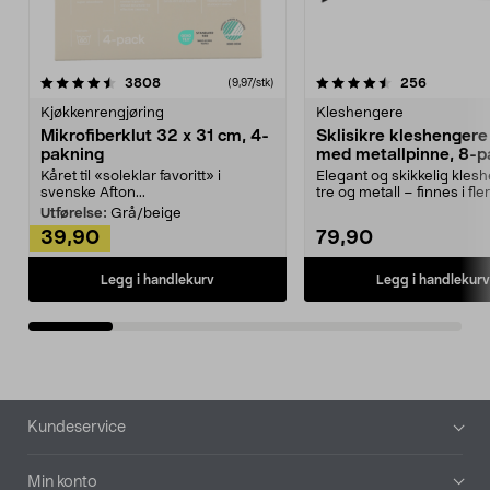
4.5av 5 stjerner
anmeldelser
4.5av 5 stjerner
anmeldels
3808
256
(9,97/stk)
Kjøkkenrengjøring
Kleshengere
Mikrofiberklut 32 x 31 cm, 4-
Sklisikre kleshengere 
pakning
med metallpinne, 8-p
Kåret til «soleklar favoritt» i
Elegant og skikkelig kles
svenske Afton...
tre og metall – finnes i fle
Kleshe...
Utførelse:
Grå/beige
39,90
79,90
Legg i handlekurv
Legg i handlekurv
Bunntekst
Kundeservice
Min konto