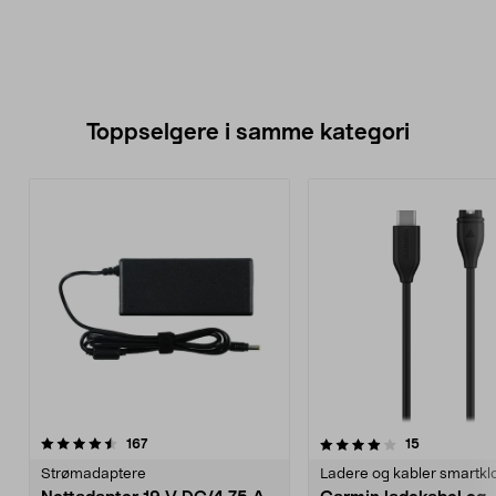
Toppselgere i samme kategori
4.0 av 5 stjerner
anmeldelser
4.5 av 5 stjerner
anmeldelse
167
15
Strømadaptere
Ladere og kabler smartkl