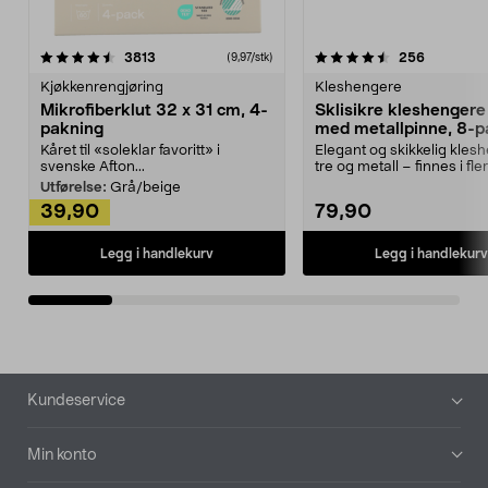
4.5av 5 stjerner
anmeldelser
4.5av 5 stjerner
anmeldels
3813
256
(9,97/stk)
Kjøkkenrengjøring
Kleshengere
Mikrofiberklut 32 x 31 cm, 4-
Sklisikre kleshengere 
pakning
med metallpinne, 8-p
Kåret til «soleklar favoritt» i
Elegant og skikkelig kles
svenske Afton...
tre og metall – finnes i fle
Kleshe...
Utførelse:
Grå/beige
39,90
79,90
Legg i handlekurv
Legg i handlekurv
Bunntekst
Kundeservice
Min konto