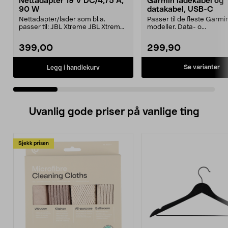
Nettadapter 19 V DC/4,75 A,
Garmin ladekabel og
90 W
datakabel, USB-C
Nettadapter/lader som bl.a.
Passer til de fleste Garmi
passer til: JBL Xtreme JBL Xtreme
modeller. Data- o...
2JBL BoomboxJBL Bo...
399,00
299,90
Se varianter
Legg i handlekurv
Uvanlig gode priser på vanlige ting
Sjekk prisen