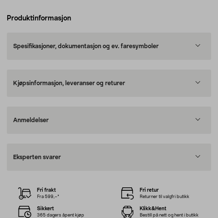
Produktinformasjon
Spesifikasjoner, dokumentasjon og ev. faresymboler
Kjøpsinformasjon, leveranser og returer
Anmeldelser
Eksperten svarer
Fri frakt
Fri retur
Fra 599,–*
Returner til valgfri butikk
Sikkert
Klikk&Hent
365 dagers åpent kjøp
Bestill på nett og hent i butikk