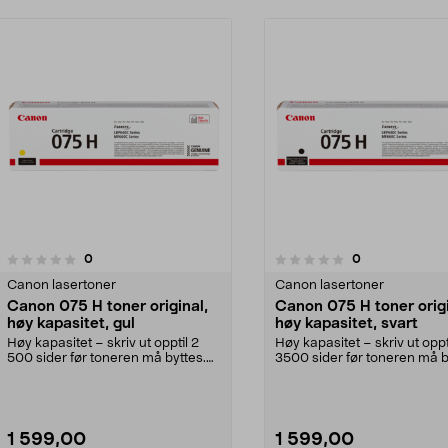
anmeldelser
anmeldelser
0
0
0.0 av 5 stjerner
0.0 av 5 stjerner
Canon lasertoner
Canon lasertoner
Canon 075 H toner original,
Canon 075 H toner origi
høy kapasitet, gul
høy kapasitet, svart
Høy kapasitet – skriv ut opptil 2
Høy kapasitet – skriv ut oppt
500 sider før toneren må byttes.
3500 sider før toneren må b
Canon 075 H –...
Canon 075 H – ...
1 599,00
1 599,00