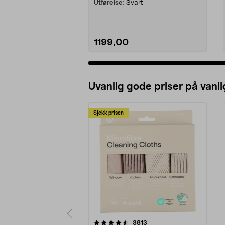
Utførelse:
Svart
1199,00
Uvanlig gode priser på vanli
Sjekk prisen
5av 5 stjerner
4.5av 5 stjerner
anmeldelser
3813