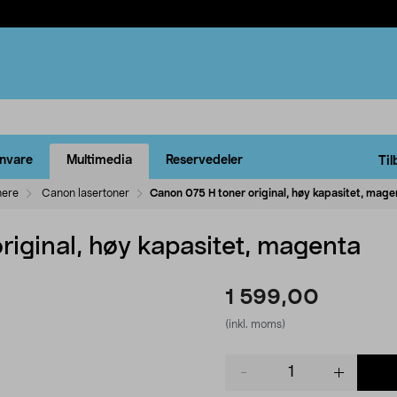
rnvare
Multimedia
Reservedeler
Til
nere
Canon lasertoner
Canon 075 H toner original, høy kapasitet, mage
iginal, høy kapasitet, magenta
1 599,00
(inkl. moms)
Product
quantity