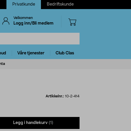
Privatkunde
Bedriftskunde
Velkommen
Logg inn/Bli medlem
bud
Våre tjenester
Club Clas
nta
Artikkelnr.:
10-2-414
Legg i handlekurv
(1)