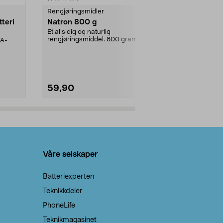
Rengjøringsmidler
Levende lys
tteri
Natron 800 g
Telys steari
prosent ste
Et allsidig og naturlig
rengjøringsmiddel. 800 gram
AA-
100 % stearin
natron – til rengjøring både...
råvarer. Produ
brenner med e
59,90
69,90
Legg i handlekurv
Legg 
Våre selskaper
Batteriexperten
Teknikkdeler
PhoneLife
Teknikmagasinet