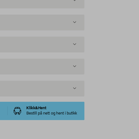
Klikk&Hent
Bestill på nett og hent i butikk