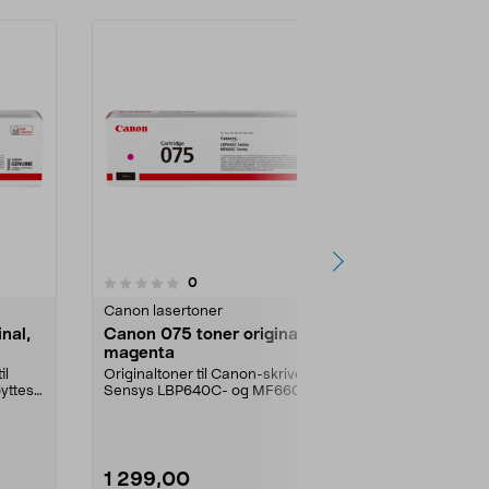
anmeldelser
0
Canon lasertoner
nal,
Canon 075 toner original,
magenta
il
Originaltoner til Canon-skrivere i i-
yttes.
Sensys LBP640C- og MF660C-
serien. Canon 075...
1 299,00