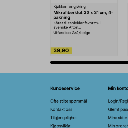
Kjøkkenrengjøring
Mikrofiberklut 32 x 31 cm, 4-
pakning
Kåret til «soleklar favoritt» i
svenske Afton...
Utførelse:
Grå/beige
39,90
Legg i handlekurv
Bunntekst
Kundeservice
Min kont
Ofte stilte spørsmål
Login/Regi
Kontakt oss
Glemt pas
Tilgjengelighet
Mine sider
Kjøpsvilkår
Min ordreh