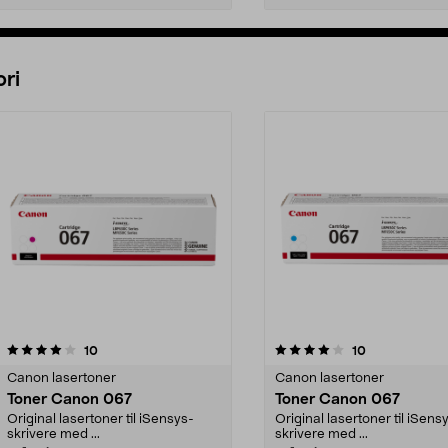
Legg i handlekurv
Legg i handlekurv
ri
4.0 av 5 stjerner
anmeldelser
4.0 av 5 stjerner
anmeldelser
10
10
Canon lasertoner
Canon lasertoner
Toner Canon 067
Toner Canon 067
Original lasertoner til iSensys-
Original lasertoner til iSens
skrivere med ...
skrivere med ...