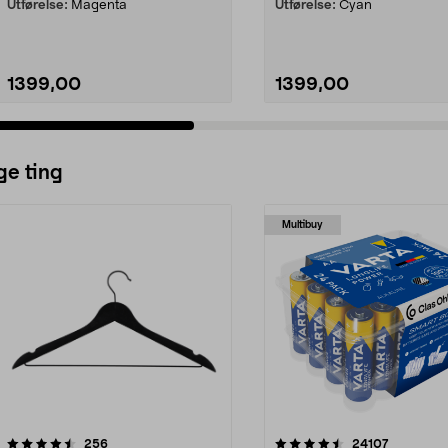
Utførelse:
Magenta
Utførelse:
Cyan
1399,00
1399,00
ge ting
Multibuy
4.5av 5 stjerner
anmeldelser
4.5av 5 stjerner
anmeldels
256
24107