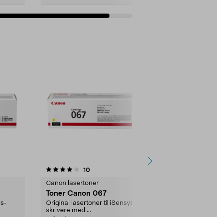
Legg i handlekurv
4.5 av 5 stjerner
anmeldelser
4.0
10
5
Canon lasertoner
Canon lasert
Toner Canon 067
Canon CRG 
ys-
Original lasertoner til iSensys-
Opptil 3100 ut
skrivere med ...
laserskriver