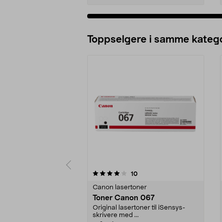
Legg i handlekurv
Toppselgere i samme katego
0 av 5 stjerner
4.0 av 5 stjerner
anmeldelser
10
Canon lasertoner
Toner Canon 067
Original lasertoner til iSensys-
skrivere med ...