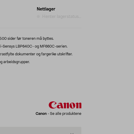
Nettlager
Henter lagerstatus...
 500 sider før toneren må byttes.
n i-Sensys LBP640C- og MF660C-serien.
rastfylte dokumenter og fargerike utskrifter.
 og arbeidsgrupper.
Canon
-
Se alle produktene