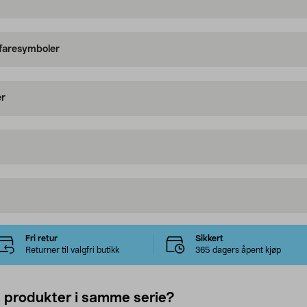
 faresymboler
er
Fri retur
Sikkert
Returner til valgfri butikk
365 dagers åpent kjøp
e produkter i samme serie?