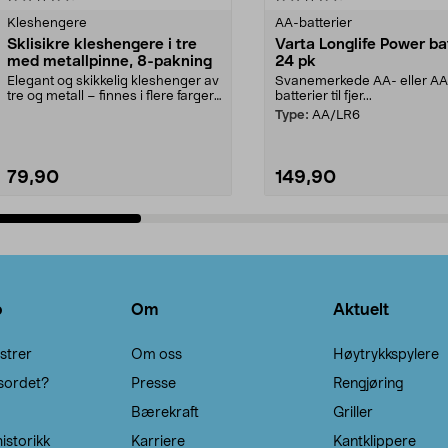
Kleshengere
AA-batterier
Sklisikre kleshengere i tre
Varta Longlife Power ba
med metallpinne, 8-pakning
24 pk
Elegant og skikkelig kleshenger av
Svanemerkede AA- eller A
tre og metall – finnes i flere farger.
batterier til fjer...
Kleshe...
Type:
AA/LR6
79,90
149,90
Legg i handlekurv
Legg i handlekurv
o
Om
Aktuelt
strer
Om oss
Høytrykkspylere
sordet?
Presse
Rengjøring
Bærekraft
Griller
istorikk
Karriere
Kantklippere