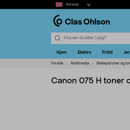
Select
Norway
market
Hjem
Elektro
Fritid
Je
Forside
Multimedia
Blekkpatroner og to
Canon 075 H toner or