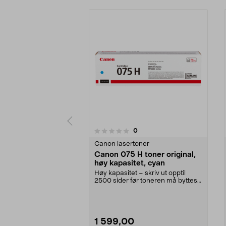
anmeldelser
0
0 av 5 stjerner
0.0 av 5 stjerner
Canon lasertoner
Canon 075 H toner original,
høy kapasitet, cyan
Høy kapasitet – skriv ut opptil
2500 sider før toneren må byttes.
Canon 075 H – ...
1 599,00