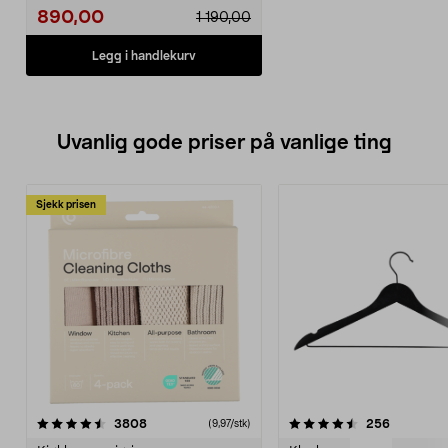
890,00
1 190,00
Legg i handlekurv
Uvanlig gode priser på vanlige ting
Sjekk prisen
4.5av 5 stjerner
anmeldelser
4.5av 5 stjerner
anmeldels
3808
256
(9,97/stk)