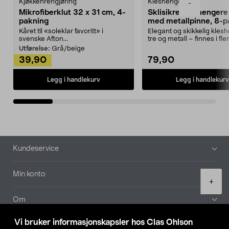
Kjøkkenrengjøring
Kleshengere
-
Mikrofiberklut 32 x 31 cm, 4-
Sklisikre kleshengere 
pakning
med metallpinne, 8-p
Kåret til «soleklar favoritt» i
Elegant og skikkelig kles
svenske Afton...
tre og metall – finnes i fle
Kleshe...
Utførelse:
Grå/beige
39,90
79,90
Legg i handlekurv
Legg i handlekurv
Bunntekst
Kundeservice
Min konto
Product
+
quantity
Om
Vi bruker informasjonskapsler hos Clas Ohlson
Aktuelt