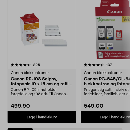
4.5 av 5 stjerner
anmeldelser
4.5 av 5 stjerner
anmeldels
225
137
Canon blekkpatroner
Canon blekkpatroner
Canon RP-108 Selphy,
Canon PG-545/CL-5
fotopapir 10 x 15 cm og refill
blekkpatron og fotopa
med fargefolie
Canon RP-108 inneholder
Prisgunstig sett – skriv ut
fargefolie og 108 ark. Til Canon
feriebilder, familiebilder el
Selphy kompaktskrivere....
festinnbydelser. Ca...
499,90
549,00
Legg i handlekurv
Legg i handlekurv