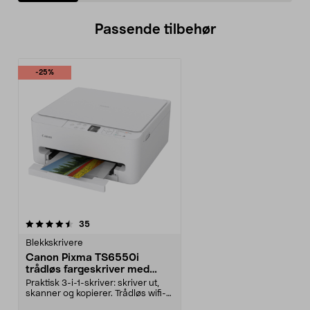
Passende tilbehør
-25%
anmeldelser
35
Blekkskrivere
Canon Pixma TS6550i
trådløs fargeskriver med
skanner
Praktisk 3-i-1-skriver: skriver ut,
skanner og kopierer. Trådløs wifi-
skriver – ...