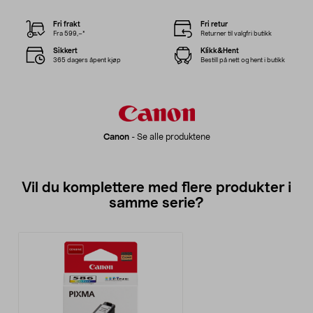
Fri frakt
Fri retur
Fra 599,–*
Returner til valgfri butikk
Sikkert
Klikk&Hent
365 dagers åpent kjøp
Bestill på nett og hent i butikk
Canon
-
Se alle produktene
Vil du komplettere med flere produkter i
samme serie?