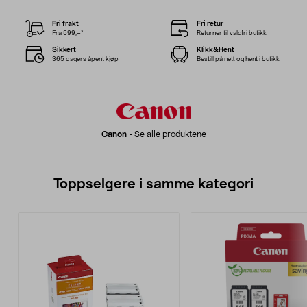
Fri frakt
Fri retur
Fra 599,–*
Returner til valgfri butikk
Sikkert
Klikk&Hent
365 dagers åpent kjøp
Bestill på nett og hent i butikk
Canon
-
Se alle produktene
Toppselgere i samme kategori