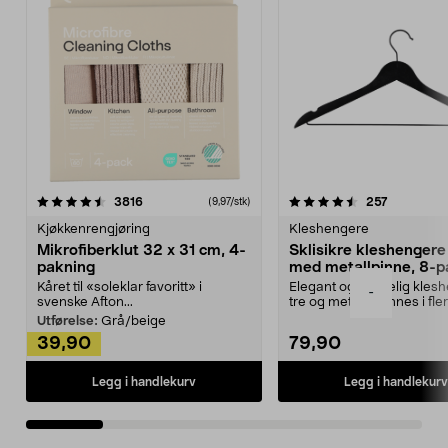
4.5av 5 stjerner
anmeldelser
4.5av 5 stjerner
anmeldels
3816
257
(9,97/stk)
Kjøkkenrengjøring
Kleshengere
Mikrofiberklut 32 x 31 cm, 4-
Sklisikre kleshengere 
pakning
med metallpinne, 8-p
Kåret til «soleklar favoritt» i
Elegant og skikkelig kles
-
svenske Afton...
tre og metall – finnes i fle
Kleshe...
Utførelse:
Grå/beige
39,90
79,90
Legg i handlekurv
Legg i handlekurv