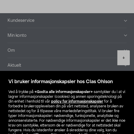
Bunntekst
Kundeservice
Min konto
Om
Product
+
quantity
Aktuelt
Våre selskaper
Vi bruker informasjonskapsler hos Clas Ohlson
Ved å trykke på
«Godta alle informasjonskapsler»
samtykker du i at vi
Finn din butikk
lagrer informasjonskapsler (cookies) og annen sporingsteknologi på
din enhet i henhold til vår
policy for informasjonskapsler
for å
forbedre brukeropplevelsen din på vårt nettsted, analysere bruken av
SE
NO
FI
nettstedet og for å tilpasse våre markedsføringstiltak. Vi bruker fire
typer informasjonskapsler: nødvendige, funksjonelle, analytiske og
annonserelaterte. For nødvendige informasjonskapsler er det ikke noe
krav om samtykke, ettersom de er nødvendige for at nettstedet skal
fungere. Hvis du istedenfor ønsker å skreddersy dine valg, kan du