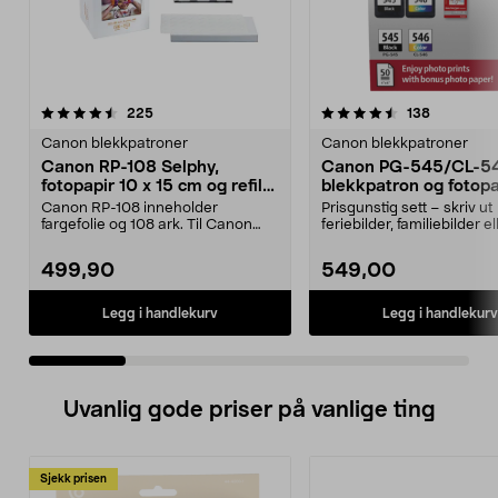
4.5 av 5 stjerner
anmeldelser
4.5 av 5 stjerner
anmeldels
225
138
Canon blekkpatroner
Canon blekkpatroner
Canon RP-108 Selphy,
Canon PG-545/CL-5
fotopapir 10 x 15 cm og refill
blekkpatron og fotopa
med fargefolie
Canon RP-108 inneholder
Prisgunstig sett – skriv ut
fargefolie og 108 ark. Til Canon
feriebilder, familiebilder el
Selphy kompaktskrivere....
festinnbydelser. Ca...
499,90
549,00
Legg i handlekurv
Legg i handlekurv
Uvanlig gode priser på vanlige ting
Sjekk prisen