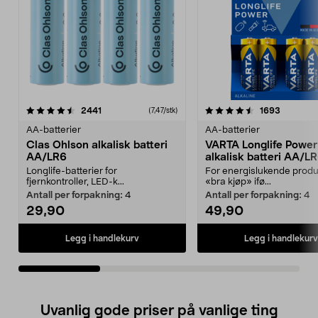
4.5av 5 stjerner
anmeldelser
4.5av 5 stjerner
anmeldel
2441
1693
(7,47/stk)
AA-batterier
AA-batterier
Clas Ohlson alkalisk batteri
VARTA Longlife Power
AA/LR6
alkalisk batteri AA/L
Longlife-batterier for
For energislukende produ
fjernkontroller, LED-k...
«bra kjøp» ifø...
Antall per forpakning:
4
Antall per forpakning:
4
29,90
49,90
Legg i handlekurv
Legg i handlekurv
Uvanlig gode priser på vanlige ting