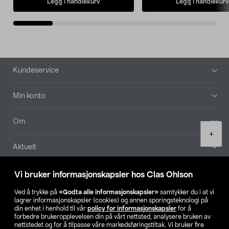
Legg i handlekurv
Legg i handlekurv
Bunntekst
Kundeservice
Min konto
Om
Product
+
quantity
Aktuelt
Våre selskaper
Vi bruker informasjonskapsler hos Clas Ohlson
Ved å trykke på
«Godta alle informasjonskapsler»
samtykker du i at vi
Finn din butikk
lagrer informasjonskapsler (cookies) og annen sporingsteknologi på
din enhet i henhold til vår
policy for informasjonskapsler
for å
forbedre brukeropplevelsen din på vårt nettsted, analysere bruken av
SE
NO
FI
nettstedet og for å tilpasse våre markedsføringstiltak. Vi bruker fire