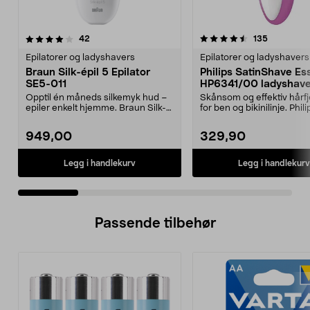
4.5 av 5 stjerner
anmeldelser
4.0 av 5 stjerner
anmeldels
42
135
Epilatorer og ladyshavers
Epilatorer og ladyshavers
Braun Silk-épil 5 Epilator
Philips SatinShave Ess
SE5-011
HP6341/00 ladyshav
Opptil én måneds silkemyk hud –
Skånsom og effektiv hårfj
epiler enkelt hjemme. Braun Silk-
for ben og bikinilinje. Phili
épil 5 fjerner ...
SatinShave Essen...
949,00
329,90
Legg i handlekurv
Legg i handlekurv
Passende tilbehør