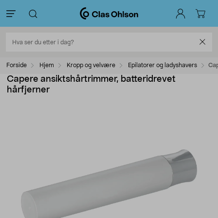
Forside
Hjem
Kropp og velvære
Epilatorer og ladyshavers
Cap
Capere ansiktshårtrimmer, batteridrevet
hårfjerner