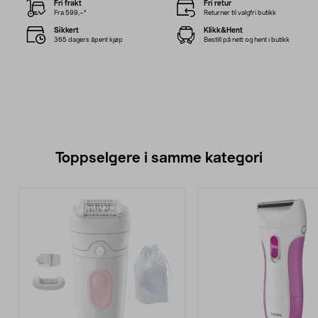
Fri frakt
Fri retur
Fra 599,–*
Returner til valgfri butikk
Sikkert
Klikk&Hent
365 dagers åpent kjøp
Bestill på nett og hent i butikk
Toppselgere i samme kategori