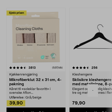
Sjekk prisen
4.5av 5 stjerner
anmeldelser
4.5av 5 stjerner
anmeldels
3813
256
(9,97/stk)
Kjøkkenrengjøring
Kleshengere
Mikrofiberklut 32 x 31 cm, 4-
Sklisikre kleshengere 
pakning
med metallpinne, 8-p
Kåret til «soleklar favoritt» i
Elegant og skikkelig kles
-
svenske Afton...
tre og metall – finnes i fle
Kleshe...
Utførelse:
Grå/beige
39,90
79,90