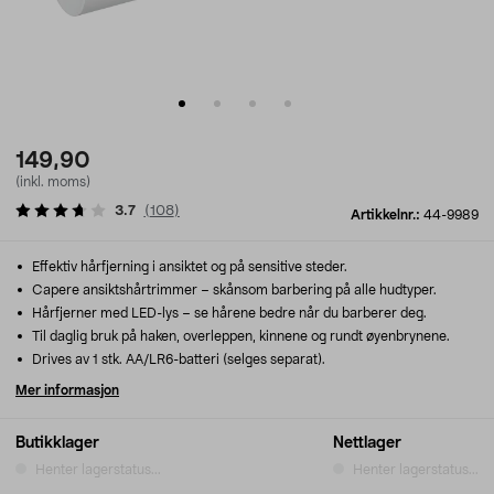
149,90
(inkl. moms)
3.7
(
108
)
Artikkelnr.:
44-9989
Effektiv hårfjerning i ansiktet og på sensitive steder.
Capere ansiktshårtrimmer – skånsom barbering på alle hudtyper.
Hårfjerner med LED-lys – se hårene bedre når du barberer deg.
Til daglig bruk på haken, overleppen, kinnene og rundt øyenbrynene.
Drives av 1 stk. AA/LR6-batteri (selges separat).
Mer informasjon
Butikklager
Nettlager
Henter lagerstatus...
Henter lagerstatus...