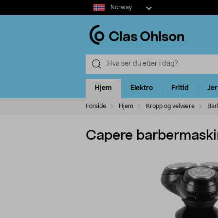
Select
Norway
market
Hjem
Elektro
Fritid
Je
Forside
Hjem
Kropp og velvære
Bar
Capere barbermaski