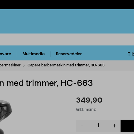
rnvare
Multimedia
Reservedeler
Til
bermaskiner
Capere barbermaskin med trimmer, HC-663
n med trimmer, HC-663
349,90
(inkl. moms)
Product
quantity