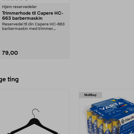
Hjem reservedeler
Trimmerhode til Capere HC-
663 barbermaskin
Reservedel til din Capere HC-663
barbermaskin med trimmer.
Capere trimmerhode – ...
79,00
Legg i handlekurv
ge ting
Multibuy