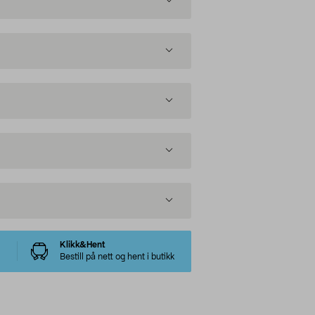
Klikk&Hent
Bestill på nett og hent i butikk