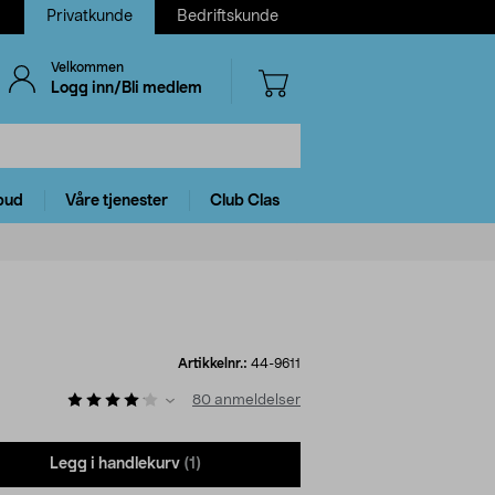
Privatkunde
Bedriftskunde
Velkommen
Logg inn/Bli medlem
bud
Våre tjenester
Club Clas
Artikkelnr.:
44-9611
80
anmeldelser
Legg i handlekurv
(1)