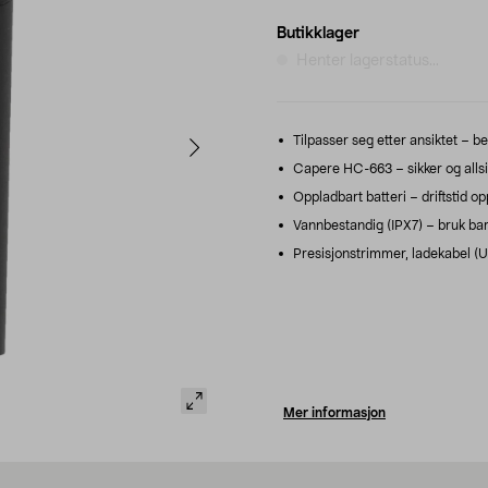
Butikklager
Henter lagerstatus...
Tilpasser seg etter ansiktet – b
Capere HC-663 – sikker og allsi
Oppladbart batteri – driftstid op
Vannbestandig (IPX7) – bruk barb
Presisjonstrimmer, ladekabel (
Mer informasjon