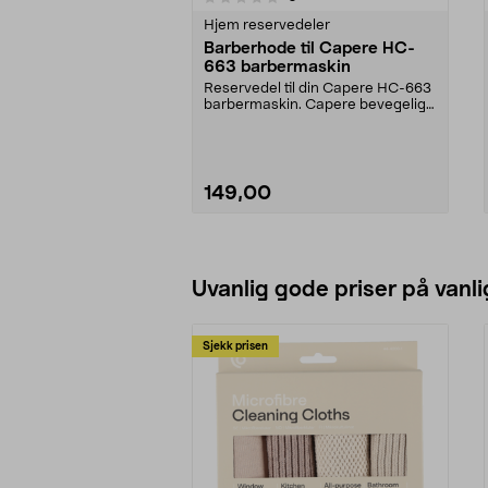
Hjem reservedeler
Barberhode til Capere HC-
663 barbermaskin
Reservedel til din Capere HC-663
barbermaskin. Capere bevegelig
barberhode gir m...
149,00
Legg i handlekurv
Uvanlig gode priser på vanli
Sjekk prisen