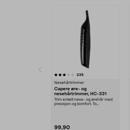
0av 5 stjerner
4.0av 5 stjerner
anmeldelser
235
Nesehårtrimmer
Capere øre- og
nesehårtrimmer, HC-331
Trim enkelt nese- og ørehår med
presisjon og komfort. To
avstandskammer (3 og 6 ...
99,90