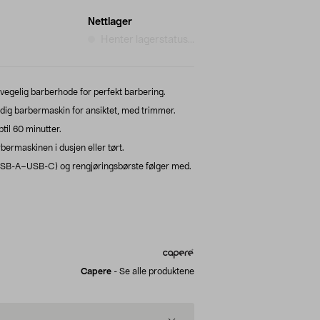
Nettlager
Henter lagerstatus...
evegelig barberhode for perfekt barbering.
dig barbermaskin for ansiktet, med trimmer.
ptil 60 minutter.
ermaskinen i dusjen eller tørt.
USB-A–USB-C) og rengjøringsbørste følger med.
Capere
-
Se alle produktene