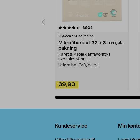
5av 5 stjerner
4.5av 5 stjerner
anmeldelser
3808
Kjøkkenrengjøring
Mikrofiberklut 32 x 31 cm, 4-
pakning
Kåret til «soleklar favoritt» i
svenske Afton...
Utførelse:
Grå/beige
39,90
Legg i handlekurv
Bunntekst
Kundeservice
Min kont
Ofte stilte spørsmål
Login/Regi