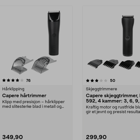
3.0av 5 stjerner
anmeldelser
3.5av 5 stjerner
anmeldelser
76
50
Hårklipping
Skjeggtrimmere
Capere hårtrimmer
Capere skjeggtrimmer,
592, 4 kammer: 3, 6, 9,
Klipp med presisjon – hårklipper
mm
med slitesterke blad i metall og
Kraftig motor og rustfride b
keramikk. Cape...
gir et jevnt og presist result
gang. ...
349,90
299,90