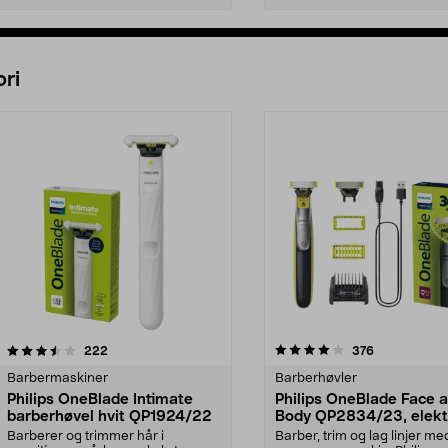
Legg i handlekurv
Legg i handlekurv
ri
4.0 av 5 stjerner
anmeldelser
4.0 av 5 stjerner
anmeldelser
222
376
Barbermaskiner
Barberhøvler
Philips OneBlade Intimate
Philips OneBlade Face 
barberhøvel hvit QP1924/22
Body QP2834/23, elekt
barberhøvel
Barberer og trimmer hår i
Barber, trim og lag linjer me