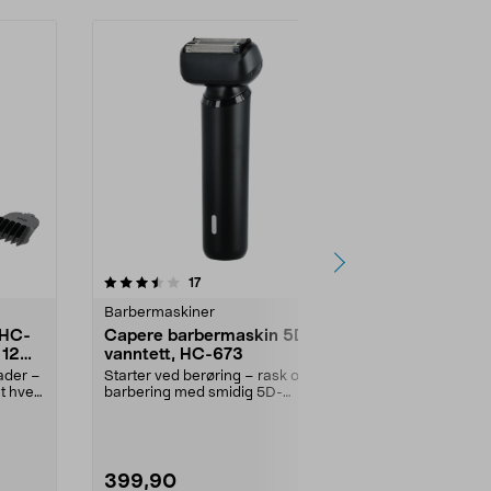
anmeldelser
17
Barbermaskiner
 HC-
Capere barbermaskin 5D
 12
vanntett, HC-673
lader –
Starter ved berøring – rask og tett
at hver
barbering med smidig 5D-
teknologi. Capere op...
399,90