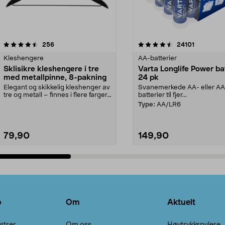
4.5av 5 stjerner
anmeldelser
4.5av 5 stjerner
anmeldels
256
24101
Kleshengere
AA-batterier
Sklisikre kleshengere i tre
Varta Longlife Power ba
med metallpinne, 8-pakning
24 pk
Elegant og skikkelig kleshenger av
Svanemerkede AA- eller A
tre og metall – finnes i flere farger.
batterier til fjer...
Kleshe...
Type:
AA/LR6
79,90
149,90
Legg i handlekurv
Legg i handlekurv
o
Om
Aktuelt
strer
Om oss
Høytrykkspylere