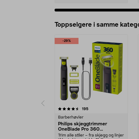
Legg i handlekurv
Toppselgere i samme katego
-29%
5 av 5 stjerner
3.5 av 5 stjerner
anmeldelser
195
Barberhøvler
Philips skjeggtrimmer
OneBlade Pro 360
QP6507/23
Trim alle stiler – fra skjegg og linjer