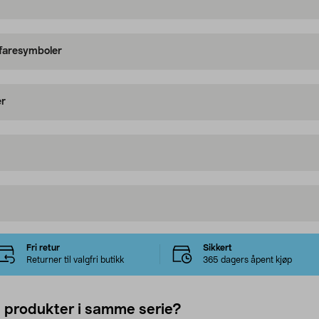
 faresymboler
er
Fri retur
Sikkert
Returner til valgfri butikk
365 dagers åpent kjøp
e produkter i samme serie?