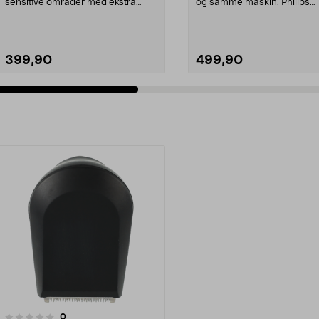
sensitive områder med ekstra
og samme maskin. Philips
hudbeskyttelse. One Blade...
OneBlade QP2834/23 – ...
399,90
499,90
anmeldelser
0