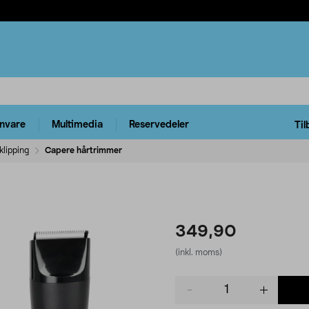
rnvare
Multimedia
Reservedeler
Til
klipping
Capere hårtrimmer
349,90
(inkl. moms)
Product
quantity