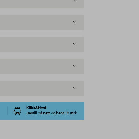
Klikk&Hent
Bestill på nett og hent i butikk