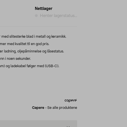
Nettlager
Henter lagerstatus...
 med slitesterke blad i metall og keramikk.
r med kvalitet til en god pris.
r ladning, oljepåminnelse og låsestatus.
ann i noen sekunder.
m) og ladekabel følger med (USB-C).
Capere
-
Se alle produktene