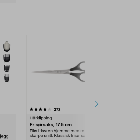
-38%
4.0 av 5 stjerner
anmeldelser
4.5
373
5
Hårklipping
Barbermaski
Frisørsaks, 17,5 cm
Braun Serie
skjeggtri
Fiks frisyren hjemme med rette,
skarpe snitt. Klassisk frisørsaks –
kjegg,
Avansert styli