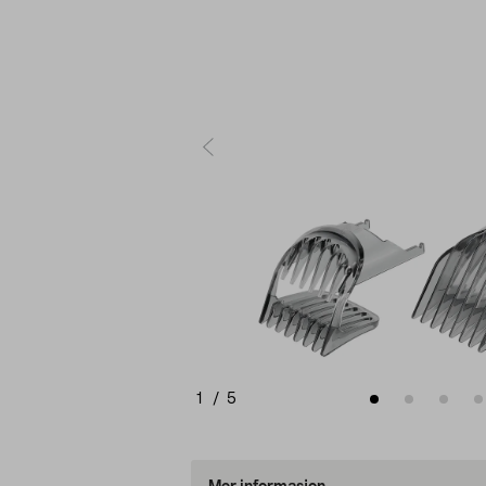
1
/
5