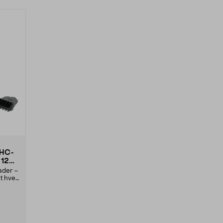
 HC-
 12
lader –
at hver