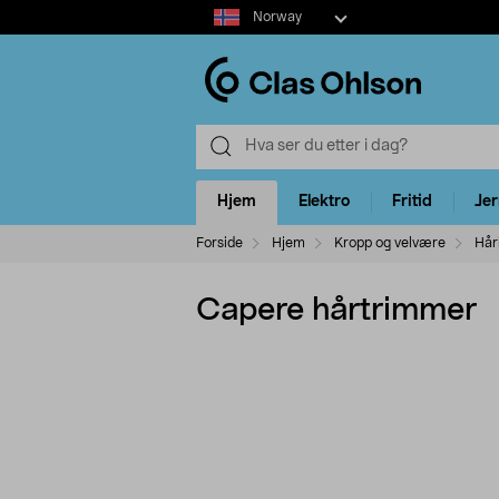
Select
Norway
market
Hjem
Elektro
Fritid
Je
Forside
Hjem
Kropp og velvære
Hår
Capere hårtrimmer