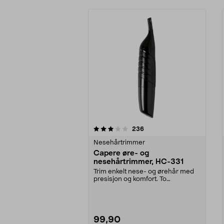
0av 5 stjerner
4.0av 5 stjerner
anmeldelser
236
Nesehårtrimmer
Capere øre- og
nesehårtrimmer, HC-331
Trim enkelt nese- og ørehår med
presisjon og komfort. To
avstandskammer (3 og 6 ...
99,90