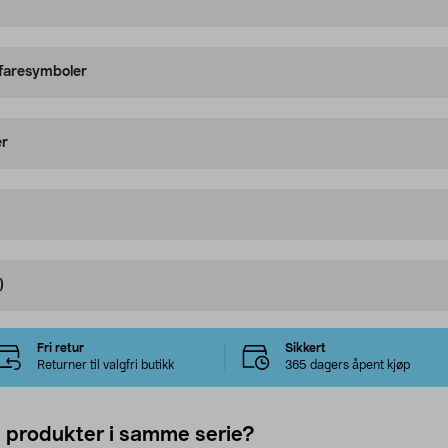
 faresymboler
er
)
Fri retur
Sikkert
Returner til valgfri butikk
365 dagers åpent kjøp
e produkter i samme serie?