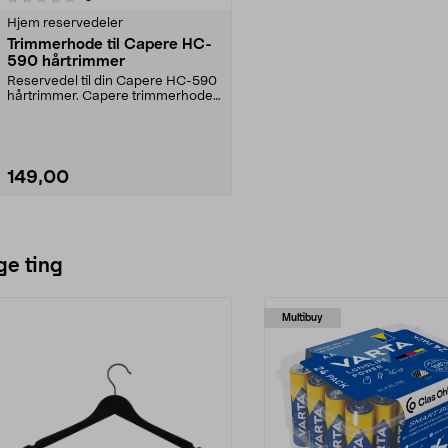
Hjem reservedeler
Trimmerhode til Capere HC-
590 hårtrimmer
Reservedel til din Capere HC-590
hårtrimmer. Capere trimmerhode
med blad i metal...
149,00
Legg i handlekurv
ge ting
Multibuy