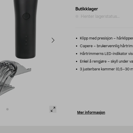
Butikklager
Henter lagerstatus...
Klipp med presisjon – hårklipper
Capere – brukervennlig hårtrimme
Hårtrimmerns LED-indikator vise
Enkel å rengjøre – skyll under v
3 justerbare kammer (0,5–30 m
Mer informasjon