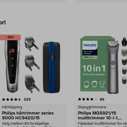
Legg i handlekurv
Legg i handlekurv
ri
-22%
4.0 av 5 stjerner
anmeldelser
4.0 av 5 stjerner
anmeldelser
229
89
Hårklipping
Skjeggtrimmere
Philips hårtrimmer series
Philips MG5921/15
9000 HC9420/15
multitrimmer 10-i-1,
batteridrevet
Velg mellom 60 forskjellige
Fleksibel multitrimmer for s