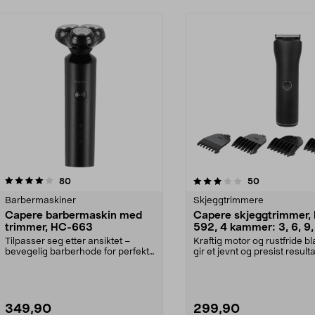
3.0av 5 stjerner
anmeldelser
anmeldelser
80
50
Barbermaskiner
Skjeggtrimmere
Capere barbermaskin med
Capere skjeggtrimmer,
trimmer, HC-663
592, 4 kammer: 3, 6, 9,
mm
Tilpasser seg etter ansiktet –
Kraftig motor og rustfride b
bevegelig barberhode for perfekt
gir et jevnt og presist result
barbering. Caper...
gang. ...
349,90
299,90