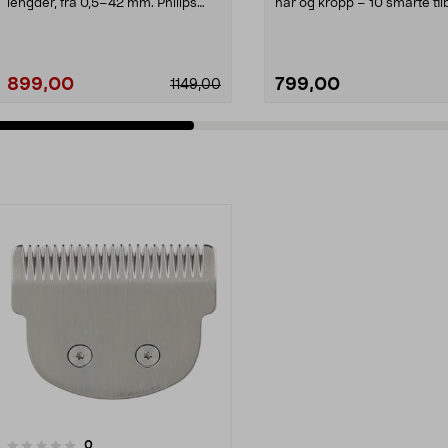
lengder, fra 0,5–42 mm. Philips
hår og kropp – 10 smarte til
hårtrimmer series 90...
Philips 10...
899,00
799,00
1149,00
anmeldelser
0