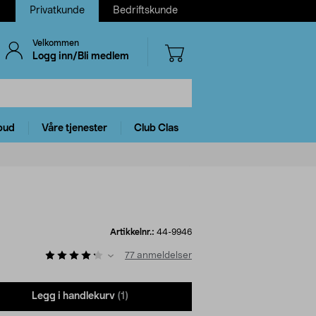
Privatkunde
Bedriftskunde
Velkommen
Logg inn/Bli medlem
bud
Våre tjenester
Club Clas
Artikkelnr.:
44-9946
77
anmeldelser
Legg i handlekurv
(1)