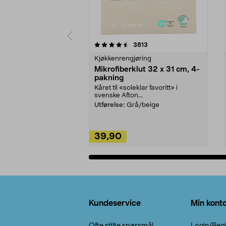
5av 5 stjerner
4.5av 5 stjerner
anmeldelser
3813
Kjøkkenrengjøring
Mikrofiberklut 32 x 31 cm, 4-
pakning
Kåret til «soleklar favoritt» i
svenske Afton...
Utførelse:
Grå/beige
39,90
Legg i handlekurv
Bunntekst
Kundeservice
Min kont
Ofte stilte spørsmål
Login/Regi