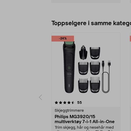
Legg i handlekurv
Toppselgere i samme katego
-24%
5 av 5 stjerner
4.5 av 5 stjerner
anmeldelser
55
Skjeggtrimmere
Philips MG3920/15
multiverktøy 7-i-1 All-in-One
Trim skjegg, hår og nesehår med