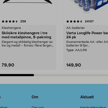
4.5av 5 stjerner
anmeldelser
4.5av 5 stjerner
anmeldels
256
24107
Kleshengere
AA-batterier
Sklisikre kleshengere i tre
Varta Longlife Power ba
med metallpinne, 8-pakning
24 pk
Elegant og skikkelig kleshenger av
Svanemerkede AA- eller A
tre og metall – finnes i flere farger.
batterier til fjer...
Kleshe...
Type:
AA/LR6
79,90
149,90
Legg i handlekurv
Legg i handlekurv
o
Om
Aktuelt
strer
Om oss
Høytrykkspylere