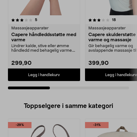
3.5av 5 stjerner
anmeldelser
4.5av 5 stjerner
anmeldelse
5
18
Massasjeapparater
Massasjeapparater
Capere håndleddsstøtte med
Capere skulderstøtt
varme
varme og massasje
Lindrer kalde, stive eller ømme
Gir behagelig varme og
håndledd med behagelig varme.
avslappende massasje til 
Capere håndleddsva...
eller ømme skuldre. Caper
299,90
399,90
Legg i handlekurv
Legg i handlekurv
Toppselgere i samme kategori
-29%
-31%