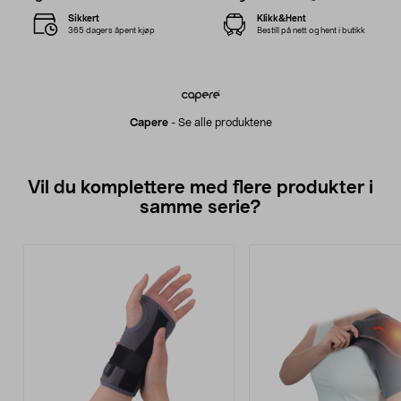
Sikkert
Klikk&Hent
365 dagers åpent kjøp
Bestill på nett og hent i butikk
Capere
-
Se alle produktene
Vil du komplettere med flere produkter i
samme serie?