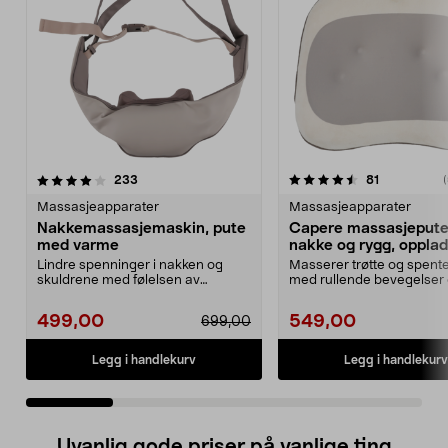
4.5 av 5 stjerner
anmeldelser
5.0 av 5 stjerner
anmeldelse
233
81
(
Massasjeapparater
Massasjeapparater
Nakkemassasjemaskin, pute
Capere massasjepute
med varme
nakke og rygg, oppla
Lindre spenninger i nakken og
Masserer trøtte og spent
skuldrene med følelsen av
med rullende bevegelser
masserende hender. Nakke...
varme. Capere massa...
499,00
549,00
699,00
Legg i handlekurv
Legg i handlekurv
Uvanlig gode priser på vanlige ting