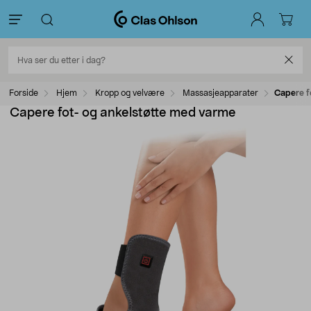
Forside
Hjem
Kropp og velvære
Massasjeapparater
Capere f
Capere fot- og ankelstøtte med varme