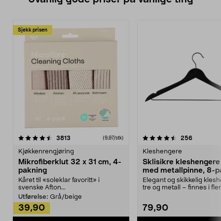
Sjekk prisen
4.5av 5 stjerner
anmeldelser
4.5av 5 stjerner
anmeldels
3813
256
(9,97/stk)
Kjøkkenrengjøring
Kleshengere
Mikrofiberklut 32 x 31 cm, 4-
Sklisikre kleshengere 
pakning
med metallpinne, 8-p
Kåret til «soleklar favoritt» i
Elegant og skikkelig kles
svenske Afton...
tre og metall – finnes i fle
Kleshe...
Utførelse:
Grå/beige
39,90
79,90