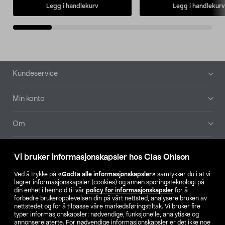
Legg i handlekurv
Legg i handlekurv
Bunntekst
Kundeservice
Min konto
Om
Aktuelt
Vi bruker informasjonskapsler hos Clas Ohlson
Våre selskaper
Ved å trykke på
«Godta alle informasjonskapsler»
samtykker du i at vi
lagrer informasjonskapsler (cookies) og annen sporingsteknologi på
din enhet i henhold til vår
policy for informasjonskapsler
for å
Finn din butikk
forbedre brukeropplevelsen din på vårt nettsted, analysere bruken av
nettstedet og for å tilpasse våre markedsføringstiltak. Vi bruker fire
typer informasjonskapsler: nødvendige, funksjonelle, analytiske og
annonserelaterte. For nødvendige informasjonskapsler er det ikke noe
SE
NO
FI