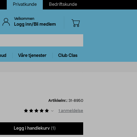
Privatkunde
Bedriftskunde
Velkommen
Logg inn/Bli medlem
bud
Våre tjenester
Club Clas
Artikkelnr.:
31-8950
1
anmeldelse
Legg i handlekurv
(1)