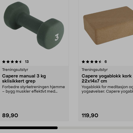
4.5 av 5 stjerner
anmeldelser
4.5 av 5 stjerner
anmeldelser
13
6
Treningsutstyr
Treningsutstyr
Capere manual 3 kg
Capere yogablokk kork
sklisikkert grep
22x14x7 cm
Forbedre styrketreningen hjemme
Yogablokk for meditasjon og
– bygg muskler effektivt med
yogaøvelser. Capere yogabl
håndvekter. Capere ...
solid kork – 3...
89,90
119,90