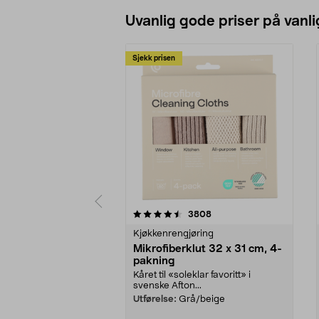
Uvanlig gode priser på vanli
Sjekk prisen
5av 5 stjerner
4.5av 5 stjerner
anmeldelser
3808
Kjøkkenrengjøring
Mikrofiberklut 32 x 31 cm, 4-
pakning
Kåret til «soleklar favoritt» i
svenske Afton...
Utførelse:
Grå/beige