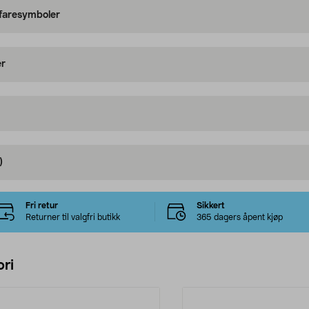
 faresymboler
er
)
Fri retur
Sikkert
Returner til valgfri butikk
365 dagers åpent kjøp
ri