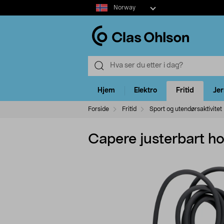
Select
Norway
market
Hjem
Elektro
Fritid
Je
Forside
Fritid
Sport og utendørsaktivitet
Capere justerbart ho