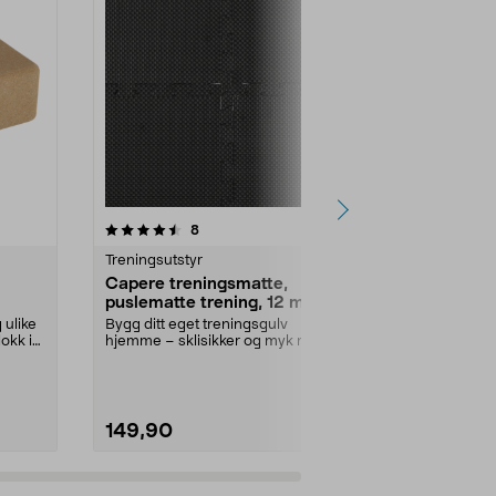
4.5 av 5 stjerner
anmeldelser
4.5
8
1
Treningsutstyr
Treningsutsty
Capere treningsmatte,
Capere man
puslematte trening, 12 mm,
sklisikkert 
4-pakning
 ulike
Bygg ditt eget treningsgulv
Forbedre sty
okk i
hjemme – sklisikker og myk matte,
– bygg muskl
12 mm tykk. Trenin...
Capere manual
149,90
169,90