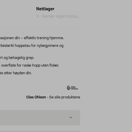
Nettlager
Henter lagerstatus...
asjonen din – effektiv trening hjemme.
itesterkt hoppetau for nybegynnere og
rt og behagelig grep.
verflate for raske hopp uten floker.
s etter høyden din.
Clas Ohlson
-
Se alle produktene