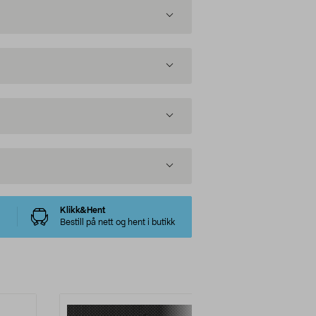
Klikk&Hent
Bestill på nett og hent i butikk