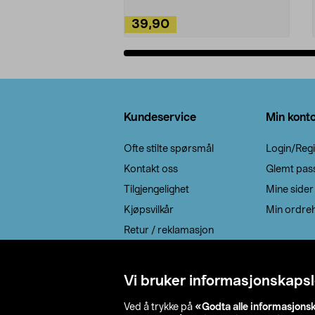
39,90
Legg i handlekurv
Bunntekst
Kundeservice
Min kont
Ofte stilte spørsmål
Login/Regi
Kontakt oss
Glemt pas
Tilgjengelighet
Mine sider
Kjøpsvilkår
Min ordreh
Retur / reklamasjon
EE-avfall
Cookie policy
Vi bruker informasjonskapsl
Leveringsalternativ
Ved å trykke på
«Godta alle informasjons