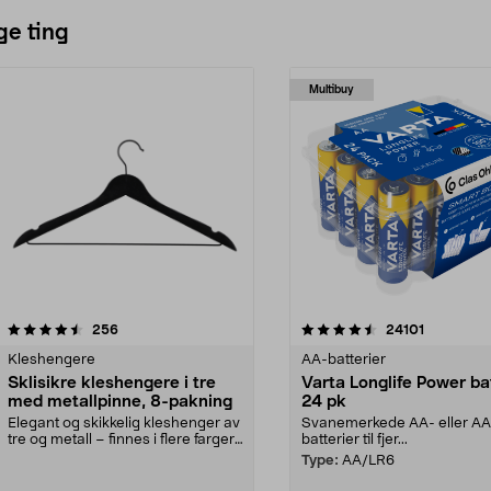
ge ting
Multibuy
4.5av 5 stjerner
anmeldelser
4.5av 5 stjerner
anmeldels
256
24101
Kleshengere
AA-batterier
Sklisikre kleshengere i tre
Varta Longlife Power ba
med metallpinne, 8-pakning
24 pk
Elegant og skikkelig kleshenger av
Svanemerkede AA- eller A
tre og metall – finnes i flere farger.
batterier til fjer...
Kleshe...
Type:
AA/LR6