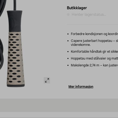
Butikklager
Henter lagerstatus...
Forbedre kondisjonen og koordin
Capere justerbart hoppetau – sl
viderekomne.
Komfortable håndtak gir et sikke
Hoppetau med stålvaier og matt o
Makslengde 2,74 m – kan justere
Mer informasjon