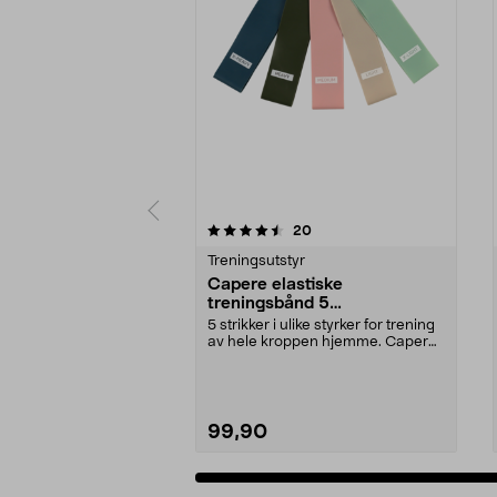
5 av 5 stjerner
4.5 av 5 stjerner
anmeldelser
20
Treningsutstyr
Capere elastiske
treningsbånd 5
motstandsnivåer 5-pakning
5 strikker i ulike styrker for trening
av hele kroppen hjemme. Capere
elastiske ...
99,90