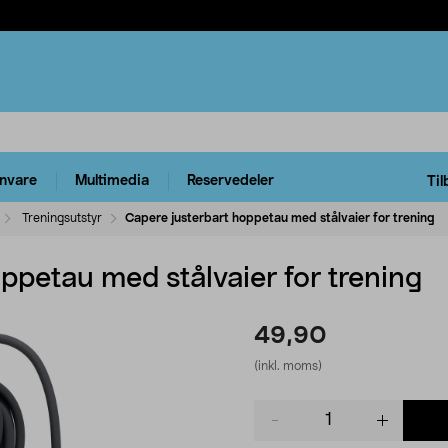
rnvare
Multimedia
Reservedeler
Til
Treningsutstyr
Capere justerbart hoppetau med stålvaier for trening
ppetau med stålvaier for trening
49,90
(inkl. moms)
Product
quantity