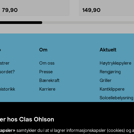
79,90
149,90
Legg i handlekurv
Legg i handlekurv
o
Om
Aktuelt
strer
Om oss
Høytrykkspylere
sordet?
Presse
Rengjøring
Bærekraft
Griller
istorikk
Karriere
Kantklippere
Solcellebelysning
er hos Clas Ohlson
kapsler»
samtykker du i at vi lagrer informasjonskapsler (cookies) og 