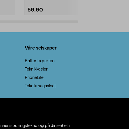
59,90
69,90
Legg i handlekurv
Legg 
Våre selskaper
Batteriexperten
Teknikkdeler
PhoneLife
Teknikmagasinet
annen sporingsteknologi på din enhet i