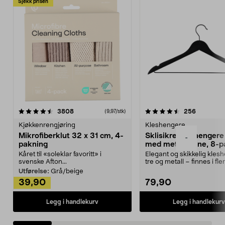
Sjekk prisen
4.5av 5 stjerner
anmeldelser
4.5av 5 stjerner
anmeldels
3808
256
(9,97/stk)
Kjøkkenrengjøring
Kleshengere
Mikrofiberklut 32 x 31 cm, 4-
Sklisikre kleshengere 
-
pakning
med metallpinne, 8-p
Kåret til «soleklar favoritt» i
Elegant og skikkelig kles
svenske Afton...
tre og metall – finnes i fle
Kleshe...
Utførelse:
Grå/beige
39,90
79,90
Legg i handlekurv
Legg i handlekurv