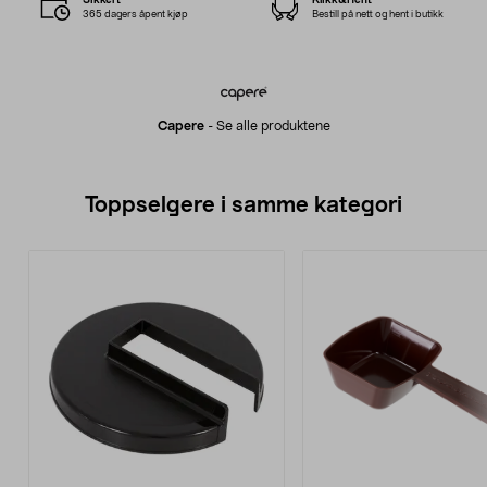
365 dagers åpent kjøp
Bestill på nett og hent i butikk
Capere
-
Se alle produktene
Toppselgere i samme kategori