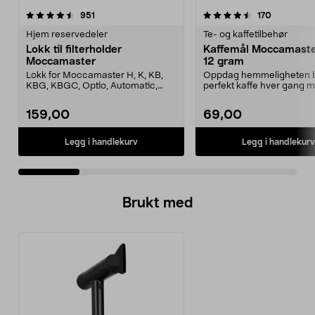
4.5 av 5 stjerner
anmeldelser
4.5 av 5 stjerner
anmeldels
951
170
Hjem reservedeler
Te- og kaffetilbehør
Lokk til filterholder
Kaffemål Moccamaster
Moccamaster
12 gram
Lokk for Moccamaster H, K, KB,
Oppdag hemmeligheten 
KBG, KBGC, Optio, Automatic,
perfekt kaffe hver gang 
Automatic S, Manual ...
denne eksklusive målesskj
159,00
69,00
Legg i handlekurv
Legg i handlekurv
Brukt med