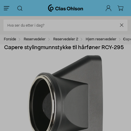
Forside
Reservedeler
Reservedeler 2
Hjem reservedeler
Cape
Capere stylingmunnstykke til hårføner RCY-295