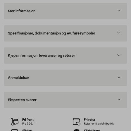
Mer informasjon
Spesifikasjoner, dokumentasjon og ev. faresymboler
Kjøpsinformasjon, leveranser og returer
Anmeldelser
Eksperten svarer
Fri frakt
Fri retur
Fra 599,–*
Returner til valgfri butikk
Sikkert
Klikk&Hent