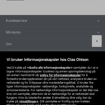
Bunntekst
Kundeservice
Min konto
Product
+
quantity
Om
Aktuelt
Vi bruker informasjonskapsler hos Clas Ohlson
Våre selskaper
Ved å trykke på
«Godta alle informasjonskapsler»
samtykker du i at vi
lagrer informasjonskapsler (cookies) og annen sporingsteknologi på
din enhet i henhold til vår
policy for informasjonskapsler
for å
Finn din butikk
forbedre brukeropplevelsen din på vårt nettsted, analysere bruken av
nettstedet og for å tilpasse våre markedsføringstiltak. Vi bruker fire
typer informasjonskapsler: nødvendige, funksjonelle, analytiske og
annonserelaterte. For nødvendige informasjonskapsler er det ikke noe
SE
NO
FI
krav om samtykke, ettersom de er nødvendige for at nettstedet skal
fungere. Hvis du istedenfor ønsker å skreddersy dine valg, kan du
trykke på
«Innstillinger»
. Ditt samtykke er frivillig og kan trekkes